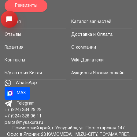
Реквизиты
Узнайте цену запчасти ->
Открыть меню
Главная
Каталог запчастей
Отзывы
Доставка и Оплата
Гарантия
О компании
Контакты
Wiki-Двигатели
Б/у авто из Китая
Аукционы Японии онлайн
WhatsApp
MAX
Telegram
+7 (924) 334 29 29
+7 (924) 326 06 11
parts@mysakura.ru
Приморский край, г.
Уссурийск
,
ул. Пролетарская 147
Офис в Японии: 23 KAMOMEDAI, IMIZU-CITY, TOYAMA PREF.,