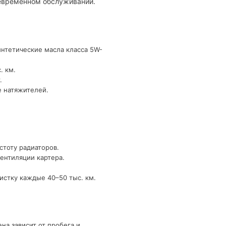
оевременном обслуживании.
интетические масла класса 5W-
. км.
.
е натяжителей.
стоту радиаторов.
ентиляции картера.
истку каждые 40–50 тыс. км.
на зависит от пробега и