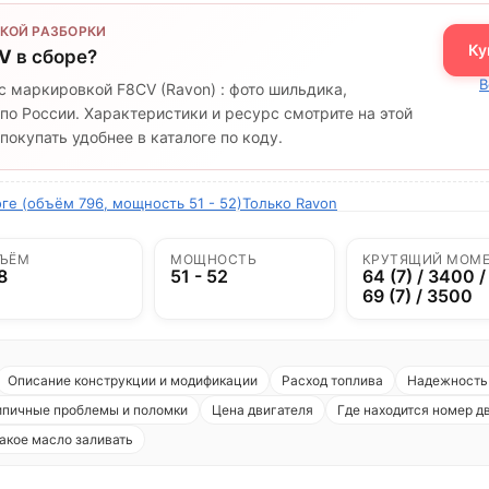
КОЙ РАЗБОРКИ
Ку
V
в сборе?
В
с маркировкой F8CV (Ravon) : фото шильдика,
по России. Характеристики и ресурс смотрите на этой
окупать удобнее в каталоге по коду.
ге (объём 796, мощность 51 - 52)
Только Ravon
ЪЁМ
МОЩНОСТЬ
КРУТЯЩИЙ МОМ
8
51 - 52
64 (7) / 3400 /
69 (7) / 3500
Описание конструкции и модификации
Расход топлива
Надежность 
ипичные проблемы и поломки
Цена двигателя
Где находится номер д
акое масло заливать