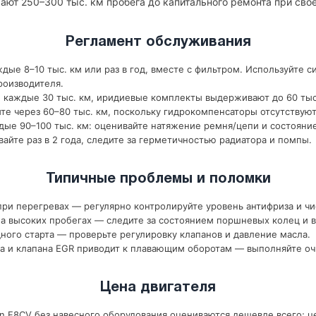
ают 250–300 тыс. км пробега до капитального ремонта при св
Регламент обслуживания
дые 8–10 тыс. км или раз в год, вместе с фильтром. Используйте с
роизводителя.
 каждые 30 тыс. км, иридиевые комплекты выдерживают до 60 тыс
те через 60–80 тыс. км, поскольку гидрокомпенсаторы отсутствуют
ые 90–100 тыс. км: оценивайте натяжение ремня/цепи и состояни
йте раз в 2 года, следите за герметичностью радиатора и помпы.
Типичные проблемы и поломки
ри перегревах — регулярно контролируйте уровень антифриза и чи
 высоких пробегах — следите за состоянием поршневых колец и в
ного старта — проверьте регулировку клапанов и давление масла.
а и клапана EGR приводит к плавающим оборотам — выполняйте оч
Цена двигателя
 F8CV без навесного оборудования оцениваются дешевле всего; це