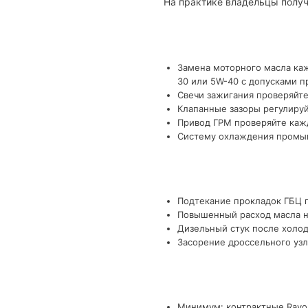
На практике владельцы получ
Замена моторного масла каж
30 или 5W-40 с допусками п
Свечи зажигания проверяйте
Клапанные зазоры регулируй
Привод ГРМ проверяйте кажд
Систему охлаждения промыва
Подтекание прокладок ГБЦ п
Повышенный расход масла на
Дизельный стук после холод
Засорение дроссельного узл
Минимум: контрактные Ravon