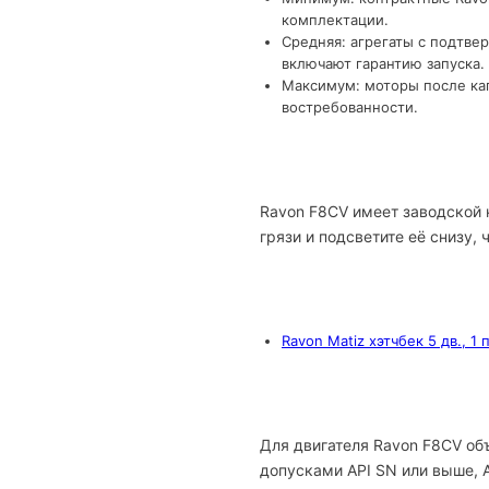
комплектации.
Средняя: агрегаты с подтве
включают гарантию запуска.
Максимум: моторы после кап
востребованности.
Ravon F8CV имеет заводской 
грязи и подсветите её снизу,
Ravon Matiz хэтчбек 5 дв., 1
Для двигателя Ravon F8CV об
допусками API SN или выше, 