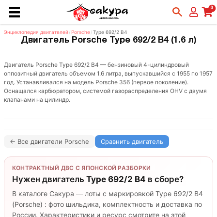
0
Энциклопедия двигателей
/
Porsche
/
Type 692/2 B4
Двигатель Porsche Type 692/2 B4 (1.6 л)
Двигатель Porsche Type 692/2 B4 — бензиновый 4-цилиндровый
оппозитный двигатель объемом 1.6 литра, выпускавшийся с 1955 по 1957
год. Устанавливался на модель Porsche 356 (первое поколение).
Оснащался карбюратором, системой газораспределения OHV с двумя
клапанами на цилиндр.
← Все двигатели Porsche
Сравнить двигатель
КОНТРАКТНЫЙ ДВС С ЯПОНСКОЙ РАЗБОРКИ
Нужен двигатель
Type 692/2 B4
в сборе?
В каталоге Сакура — лоты с маркировкой Type 692/2 B4
(Porsche) : фото шильдика, комплектность и доставка по
России. Характеристики и ресурс смотрите на этой