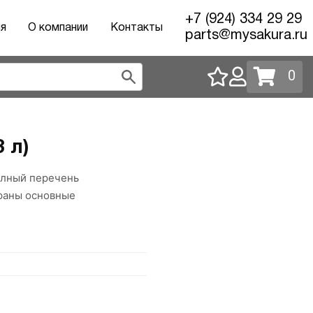
+7 (924) 334 29 29
ия
О компании
Контакты
parts@mysakura.ru
0
 л)
Полный перечень
браны основные