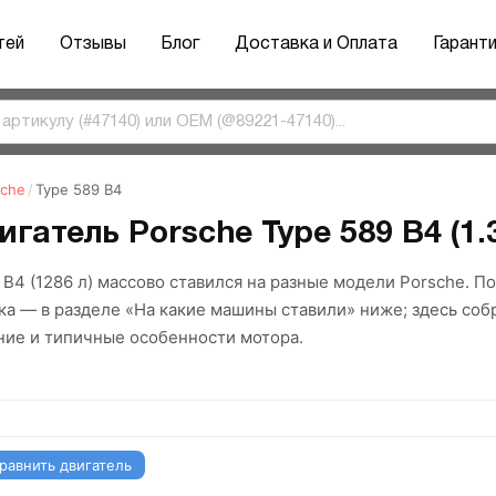
тей
Отзывы
Блог
Доставка и Оплата
Гарант
sche
/
Type 589 B4
игатель Porsche Type 589 B4 (1.3
 B4 (1286 л) массово ставился на разные модели Porsche. 
ка — в разделе «На какие машины ставили» ниже; здесь со
ние и типичные особенности мотора.
равнить двигатель