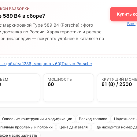
КОЙ РАЗБОРКИ
Купить к
e 589 B4
в сборе?
Все 
с маркировкой Type 589 B4 (Porsche) : фото
 доставка по России. Характеристики и ресурс
 энциклопедии — покупать удобнее в каталоге по
оге (объём 1286, мощность 60)
Только Porsche
ЪЁМ
МОЩНОСТЬ
КРУТЯЩИЙ МОМ
3
60
81 (8) / 2500
Описание конструкции и модификации
Расход топлива
Надежность 
ипичные проблемы и поломки
Цена двигателя
Где находится номер д
акое масло заливать