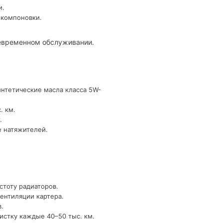
и.
 компоновки.
оевременном обслуживании.
интетические масла класса 5W-
. км.
.
е натяжителей.
стоту радиаторов.
ентиляции картера.
.
истку каждые 40–50 тыс. км.