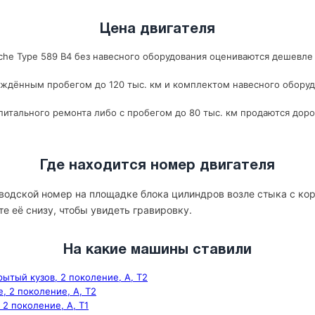
Цена двигателя
he Type 589 B4 без навесного оборудования оцениваются дешевле в
рждённым пробегом до 120 тыс. км и комплектом навесного оборуд
итального ремонта либо с пробегом до 80 тыс. км продаются доро
Где находится номер двигателя
аводской номер на площадке блока цилиндров возле стыка с ко
те её снизу, чтобы увидеть гравировку.
На какие машины ставили
рытый кузов, 2 поколение, A, T2
е, 2 поколение, A, T2
 2 поколение, A, T1