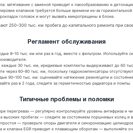
ла: затягивание с заменой приводит к лакообразованию и детонаци
улировке клапанов требуется больше времени из-за горизонтальной
рокладок головок и могут вызвать микротрещины в блоке.
ают 250–300 тыс. км пробега до капитального ремонта при св
Регламент обслуживания
дые 8–10 тыс. км или раз в год, вместе с фильтром. Используйте с
роизводителя.
 каждые 30 тыс. км, иридиевые комплекты выдерживают до 60 тыс
те через 60–80 тыс. км, поскольку гидрокомпенсаторы отсутствуют
ые 90–100 тыс. км: оценивайте натяжение ремня/цепи и состояни
йте раз в 2 года, следите за герметичностью радиатора и помпы.
Типичные проблемы и поломки
ри перегревах — регулярно контролируйте уровень антифриза и чи
 высоких пробегах — следите за состоянием поршневых колец и в
 простоя — проверьте опоры двигателя и синхронизацию цилиндров
а и клапана EGR приводит к плавающим оборотам — выполняйте оч