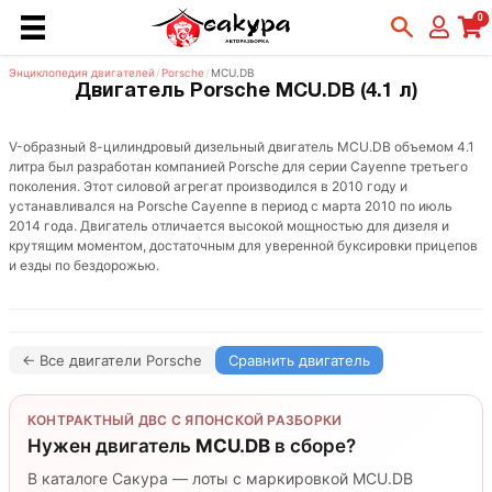
0
Энциклопедия двигателей
/
Porsche
/
MCU.DB
Двигатель Porsche MCU.DB (4.1 л)
V-образный 8-цилиндровый дизельный двигатель MCU.DB объемом 4.1
литра был разработан компанией Porsche для серии Cayenne третьего
поколения. Этот силовой агрегат производился в 2010 году и
устанавливался на Porsche Cayenne в период с марта 2010 по июль
2014 года. Двигатель отличается высокой мощностью для дизеля и
крутящим моментом, достаточным для уверенной буксировки прицепов
и езды по бездорожью.
← Все двигатели Porsche
Сравнить двигатель
КОНТРАКТНЫЙ ДВС С ЯПОНСКОЙ РАЗБОРКИ
Нужен двигатель
MCU.DB
в сборе?
В каталоге Сакура — лоты с маркировкой MCU.DB