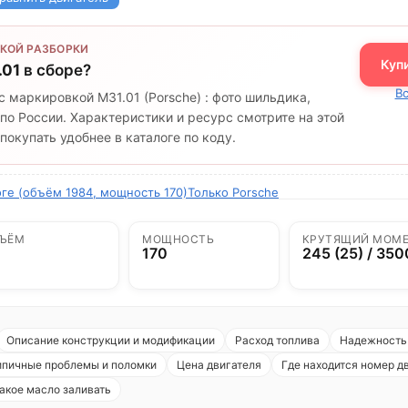
КОЙ РАЗБОРКИ
Куп
.01
в сборе?
Вс
с маркировкой M31.01 (Porsche) : фото шильдика,
по России. Характеристики и ресурс смотрите на этой
окупать удобнее в каталоге по коду.
оге (объём 1984, мощность 170)
Только Porsche
ЪЁМ
МОЩНОСТЬ
КРУТЯЩИЙ МОМ
170
245 (25) / 350
Описание конструкции и модификации
Расход топлива
Надежность 
ипичные проблемы и поломки
Цена двигателя
Где находится номер д
акое масло заливать