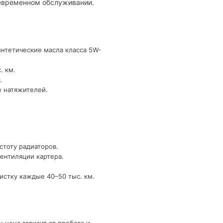
оевременном обслуживании.
интетические масла класса 5W-
. км.
.
е натяжителей.
стоту радиаторов.
ентиляции картера.
истку каждые 40–50 тыс. км.