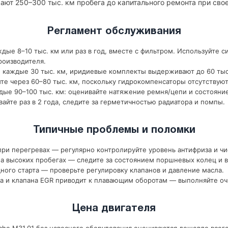
ают 250–300 тыс. км пробега до капитального ремонта при св
Регламент обслуживания
дые 8–10 тыс. км или раз в год, вместе с фильтром. Используйте с
роизводителя.
 каждые 30 тыс. км, иридиевые комплекты выдерживают до 60 тыс
те через 60–80 тыс. км, поскольку гидрокомпенсаторы отсутствуют
ые 90–100 тыс. км: оценивайте натяжение ремня/цепи и состояни
йте раз в 2 года, следите за герметичностью радиатора и помпы.
Типичные проблемы и поломки
ри перегревах — регулярно контролируйте уровень антифриза и чи
 высоких пробегах — следите за состоянием поршневых колец и в
ного старта — проверьте регулировку клапанов и давление масла.
а и клапана EGR приводит к плавающим оборотам — выполняйте оч
Цена двигателя