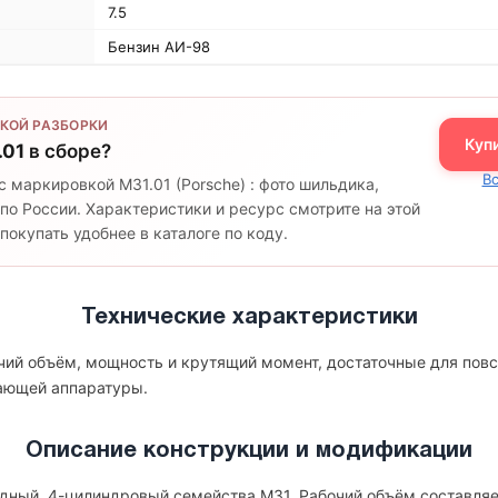
7.5
Бензин АИ-98
КОЙ РАЗБОРКИ
Куп
.01
в сборе?
Вс
с маркировкой M31.01 (Porsche) : фото шильдика,
по России. Характеристики и ресурс смотрите на этой
окупать удобнее в каталоге по коду.
Технические характеристики
очий объём, мощность и крутящий момент, достаточные для пов
гающей аппаратуры.
Описание конструкции и модификации
ядный, 4-цилиндровый семейства M31. Рабочий объём составляет