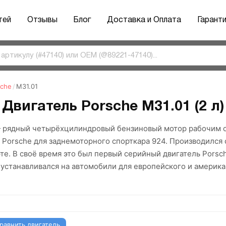
тей
Отзывы
Блог
Доставка и Оплата
Гарант
sche
/
M31.01
Двигатель Porsche M31.01 (2 л)
— рядный четырёхцилиндровый бензиновый мотор рабочим о
orsche для заднемоторного спорткара 924. Производился с
те. В своё время это был первый серийный двигатель Pors
 устанавливался на автомобили для европейского и америка
равнить двигатель