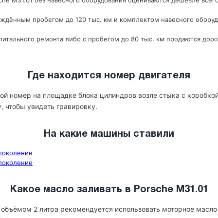
he M31.01 без навесного оборудования оцениваются дешевле всего;
рждённым пробегом до 120 тыс. км и комплектом навесного оборуд
итального ремонта либо с пробегом до 80 тыс. км продаются доро
Где находится номер двигателя
кой номер на площадке блока цилиндров возле стыка с коробко
у, чтобы увидеть гравировку.
На какие машины ставили
 поколение
 поколение
Какое масло заливать в Porsche M31.01
1 объёмом 2 литра рекомендуется использовать моторное масло