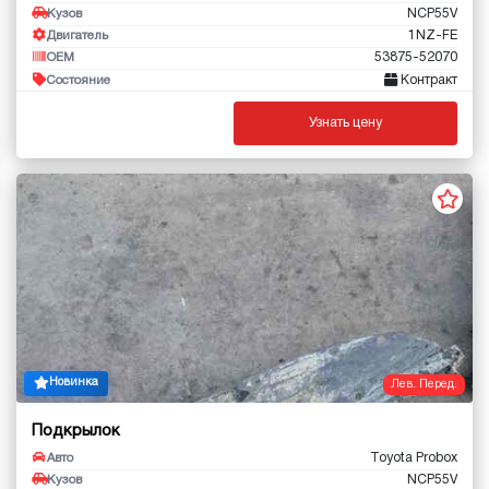
NCP55V
Кузов
1NZ-FE
Двигатель
53875-52070
OEM
Контракт
Состояние
Узнать цену
Новинка
Лев. Перед.
Подкрылок
Toyota Probox
Авто
NCP55V
Кузов