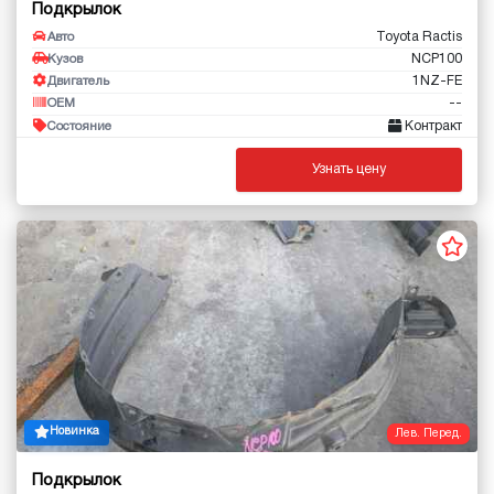
Подкрылок
Toyota Ractis
Авто
NCP100
Кузов
1NZ-FE
Двигатель
--
OEM
Контракт
Состояние
Узнать цену
Новинка
Лев. Перед.
Подкрылок