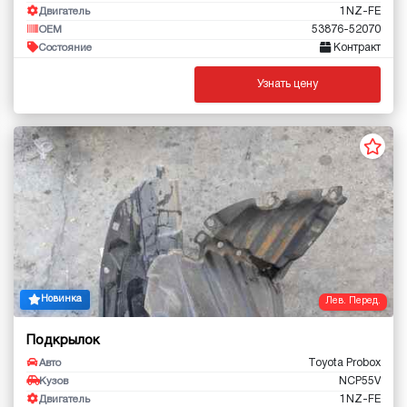
1NZ-FE
Двигатель
53876-52070
OEM
Контракт
Состояние
Узнать цену
Новинка
Лев. Перед.
Подкрылок
Toyota Probox
Авто
NCP55V
Кузов
1NZ-FE
Двигатель