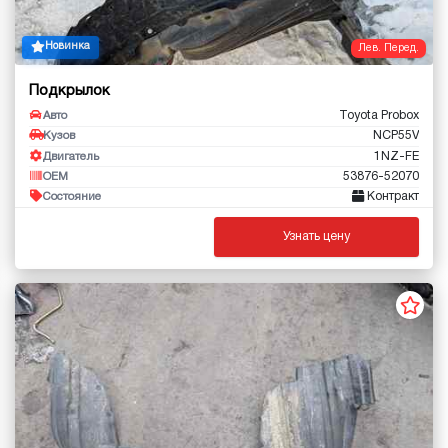
Новинка
Лев. Перед.
Подкрылок
Toyota Probox
Авто
NCP55V
Кузов
1NZ-FE
Двигатель
53876-52070
OEM
Контракт
Состояние
Узнать цену