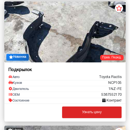
Новинка
Прав. Перед.
Подкрылок
Toyota Ractis
Авто
NCP105
Кузов
1NZ-FE
Двигатель
5387552170
OEM
Контракт
Состояние
Узнать цену