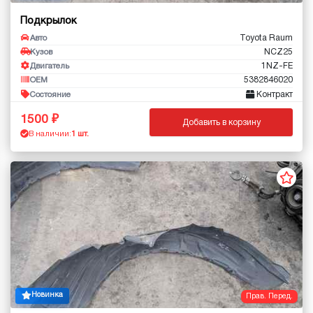
Подкрылок
Toyota Raum
Авто
NCZ25
Кузов
1NZ-FE
Двигатель
5382846020
OEM
Контракт
Состояние
1500
Добавить в корзину
В наличии:
1 шт.
Новинка
Прав. Перед.