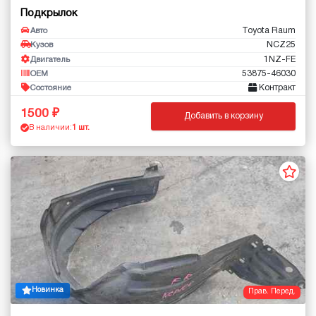
Подкрылок
Toyota Raum
Авто
NCZ25
Кузов
1NZ-FE
Двигатель
53875-46030
OEM
Контракт
Состояние
1500
Добавить в корзину
В наличии:
1 шт.
Новинка
Прав. Перед.