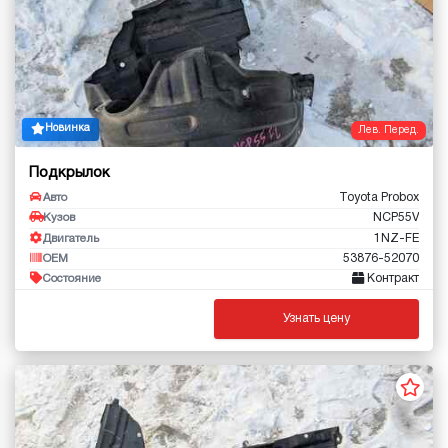
Новинка
Лев. Перед.
Подкрылок
Toyota Probox
Авто
NCP55V
Кузов
1NZ-FE
Двигатель
53876-52070
OEM
Контракт
Состояние
Узнать цену