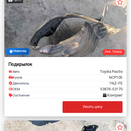
2 фото
Новинка
Лев. Перед.
Подкрылок
Toyota Ractis
Авто
NCP105
Кузов
1NZ-FE
Двигатель
53876-52170
OEM
Контракт
Состояние
Узнать цену