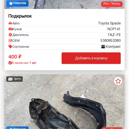
Новинка
Лев. Перед.
Подкрылок
Toyota Spade
Авто
NCP141
Кузов
1NZ-FE
Двигатель
5380652080
OEM
Контракт
Состояние
400
Добавить в корзину
В наличии:
1 шт.
2 фото