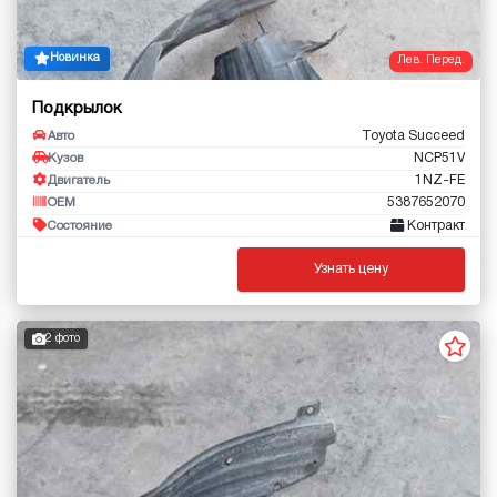
Новинка
Лев. Перед.
Подкрылок
Toyota Succeed
Авто
NCP51V
Кузов
1NZ-FE
Двигатель
5387652070
OEM
Контракт
Состояние
Узнать цену
2 фото