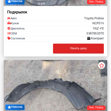
Новинка
Лев. Перед.
Подкрылок
Toyota Probox
Авто
NCP51V
Кузов
1NZ-FE
Двигатель
5387652070
OEM
Контракт
Состояние
Узнать цену
Новинка
Лев. Перед.