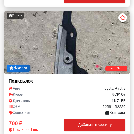
2 фото
Новинка
Прав. Задн.
Подкрылок
Toyota Ractis
Авто
NCP105
Кузов
1NZ-FE
Двигатель
52591-52220
OEM
Контракт
Состояние
700
Добавить в корзину
В наличии:
1 шт.