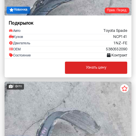
Новинка
Прав. Перед.
Подкрылок
Toyota Spade
Авто
NCP141
Кузов
1NZ-FE
Двигатель
5380552090
OEM
Контракт
Состояние
Узнать цену
2 фото