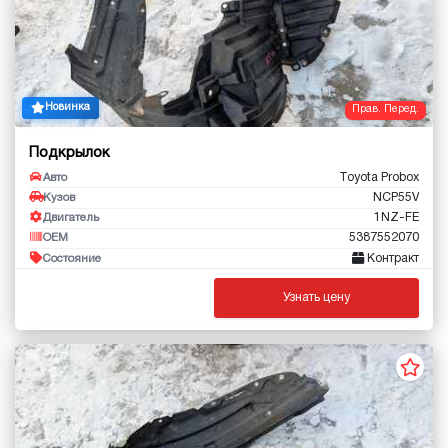
Новинка
Прав. Перед.
Подкрылок
Toyota Probox
Авто
NCP55V
Кузов
1NZ-FE
Двигатель
5387552070
OEM
Контракт
Состояние
Узнать цену