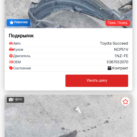
Новинка
Прав. Перед.
Подкрылок
Toyota Succeed
Авто
NCP51V
Кузов
1NZ-FE
Двигатель
5387552070
OEM
Контракт
Состояние
Узнать цену
2 фото