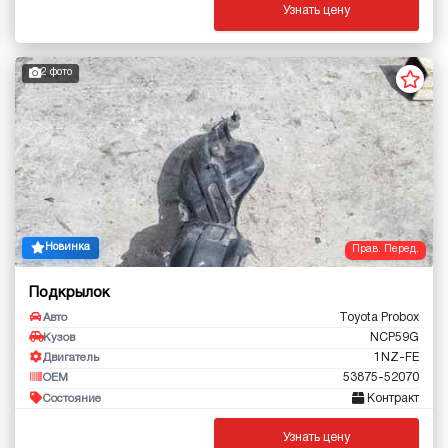
Узнать цену
2 фото
Новинка
Прав. Перед.
Подкрылок
Toyota Probox
Авто
NCP59G
Кузов
1NZ-FE
Двигатель
53875-52070
OEM
Контракт
Состояние
Узнать цену