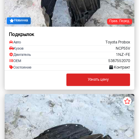
Новинка
Прав. Перед.
Подкрылок
Toyota Probox
Авто
NCP55V
Кузов
1NZ-FE
Двигатель
5387552070
OEM
Контракт
Состояние
Узнать цену