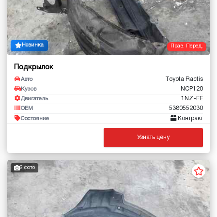
Новинка
Прав. Перед.
Подкрылок
Toyota Ractis
Авто
NCP120
Кузов
1NZ-FE
Двигатель
5380552030
OEM
Контракт
Состояние
Узнать цену
2 фото