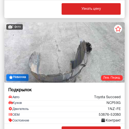
Узнать цену
2 фото
Новинка
Лев. Перед.
Подкрылок
Toyota Succeed
Авто
NCP59G
Кузов
1NZ-FE
Двигатель
53876-52080
OEM
Контракт
Состояние