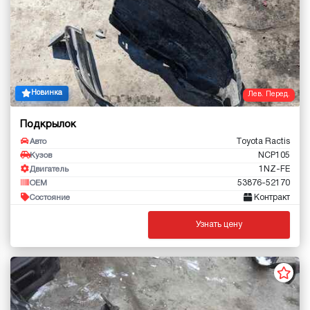
Новинка
Лев. Перед.
Подкрылок
Toyota Ractis
Авто
NCP105
Кузов
1NZ-FE
Двигатель
53876-52170
OEM
Контракт
Состояние
Узнать цену