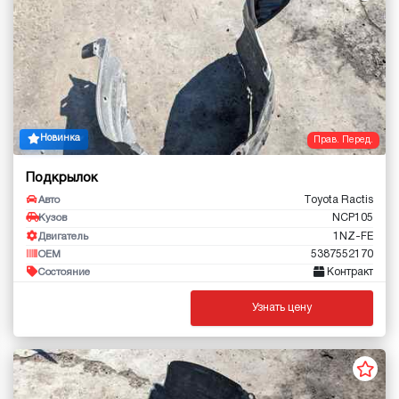
Новинка
Прав. Перед.
Подкрылок
Toyota Ractis
Авто
NCP105
Кузов
1NZ-FE
Двигатель
5387552170
OEM
Контракт
Состояние
Узнать цену