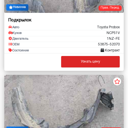
Новинка
Прав. Перед.
Подкрылок
Toyota Probox
Авто
NCP51V
Кузов
1NZ-FE
Двигатель
53875-52070
OEM
Контракт
Состояние
Узнать цену