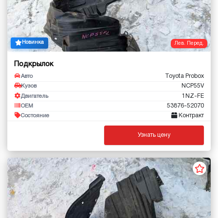
Новинка
Лев. Перед.
Подкрылок
Toyota Probox
Авто
NCP55V
Кузов
1NZ-FE
Двигатель
53876-52070
OEM
Контракт
Состояние
Узнать цену