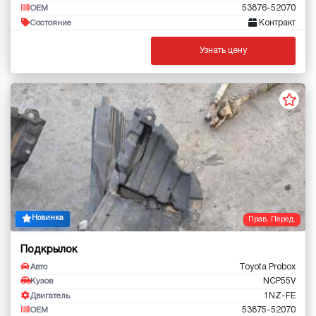
53876-52070
OEM
Контракт
Состояние
Узнать цену
Новинка
Прав. Перед.
Подкрылок
Toyota Probox
Авто
NCP55V
Кузов
1NZ-FE
Двигатель
53875-52070
OEM