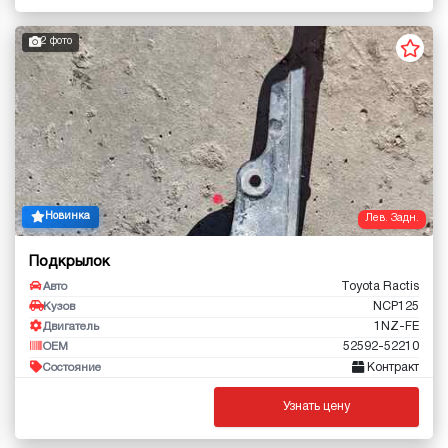
2 фото
Новинка
Лев. Задн.
Подкрылок
Toyota Ractis
Авто
NCP125
Кузов
1NZ-FE
Двигатель
52592-52210
OEM
Контракт
Состояние
Узнать цену