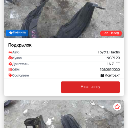
Новинка
Лев. Перед.
Подкрылок
Toyota Ractis
Авто
NCP120
Кузов
1NZ-FE
Двигатель
5380652030
OEM
Контракт
Состояние
Узнать цену