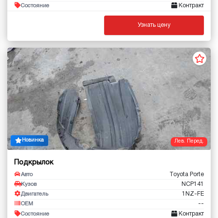
Контракт
Состояние
Узнать цену
Новинка
Лев. Перед.
Подкрылок
Toyota Porte
Авто
NCP141
Кузов
1NZ-FE
Двигатель
--
OEM
Контракт
Состояние