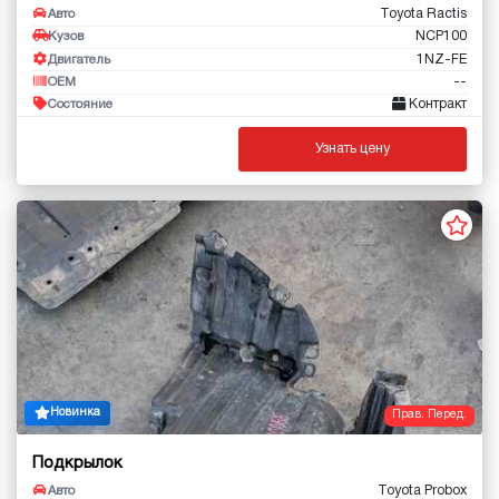
Toyota Ractis
Авто
NCP100
Кузов
1NZ-FE
Двигатель
--
OEM
Контракт
Состояние
Узнать цену
Новинка
Прав. Перед.
Подкрылок
Toyota Probox
Авто