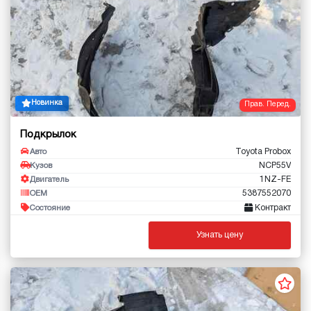
Новинка
Прав. Перед.
Подкрылок
Toyota Probox
Авто
NCP55V
Кузов
1NZ-FE
Двигатель
5387552070
OEM
Контракт
Состояние
Узнать цену