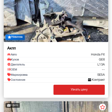
Новинка
Акпп
Honda Fit
Авто
GE6
Кузов
L13A
Двигатель
--
OEM
SE5A
Маркировка
Контракт
Состояние
Узнать цену
5 фото