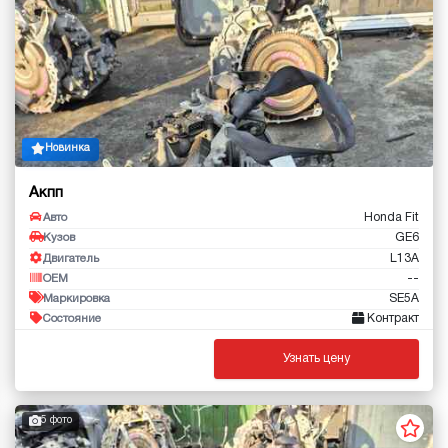
Новинка
Акпп
Honda Fit
Авто
GE6
Кузов
L13A
Двигатель
--
OEM
SE5A
Маркировка
Контракт
Состояние
Узнать цену
5 фото