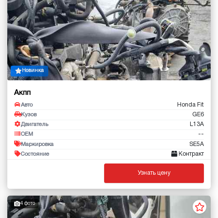
Новинка
Акпп
Honda Fit
Авто
GE6
Кузов
L13A
Двигатель
--
OEM
SE5A
Маркировка
Контракт
Состояние
Узнать цену
4 фото