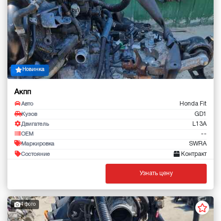
Новинка
Акпп
Honda Fit
Авто
GD1
Кузов
L13A
Двигатель
--
OEM
SWRA
Маркировка
Контракт
Состояние
Узнать цену
4 фото