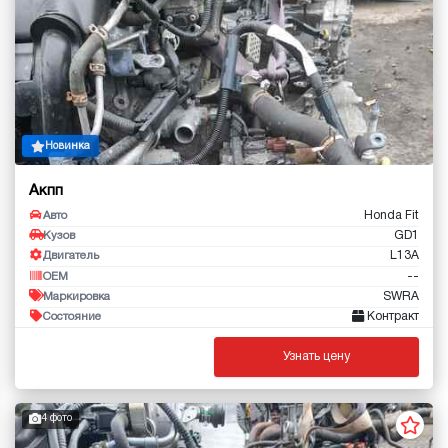
Новинка
Акпп
Honda Fit
Авто
GD1
Кузов
L13A
Двигатель
--
OEM
SWRA
Маркировка
Контракт
Состояние
Узнать цену
4 фото