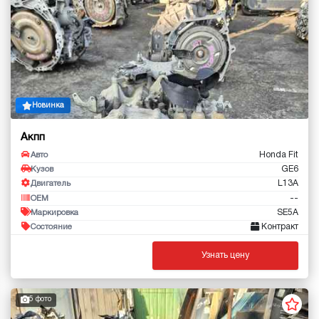
Новинка
Акпп
Honda Fit
Авто
GE6
Кузов
L13A
Двигатель
--
OEM
SE5A
Маркировка
Контракт
Состояние
Узнать цену
5 фото