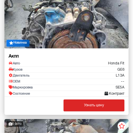
Новинка
Акпп
Honda Fit
Авто
GE6
Кузов
L13A
Двигатель
--
OEM
SE5A
Маркировка
Контракт
Состояние
Узнать цену
6 фото