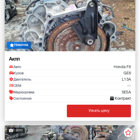
Новинка
Акпп
Honda Fit
Авто
GE6
Кузов
L13A
Двигатель
--
OEM
SE5A
Маркировка
Контракт
Состояние
Узнать цену
5 фото