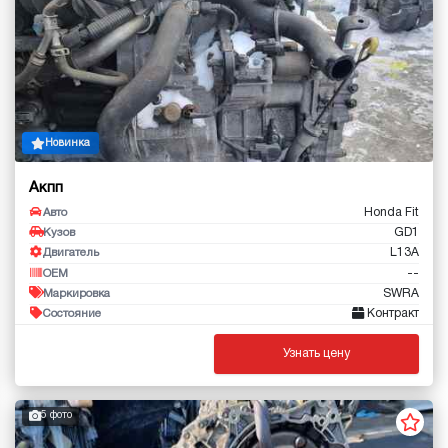
Новинка
Акпп
Honda Fit
Авто
GD1
Кузов
L13A
Двигатель
--
OEM
SWRA
Маркировка
Контракт
Состояние
Узнать цену
5 фото