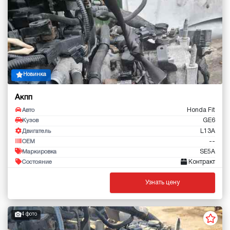
Новинка
Акпп
Honda Fit
Авто
GE6
Кузов
L13A
Двигатель
--
OEM
SE5A
Маркировка
Контракт
Состояние
Узнать цену
4 фото