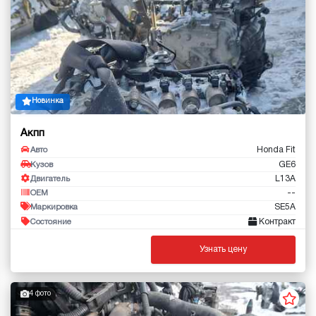
Новинка
Акпп
Honda Fit
Авто
GE6
Кузов
L13A
Двигатель
--
OEM
SE5A
Маркировка
Контракт
Состояние
Узнать цену
4 фото