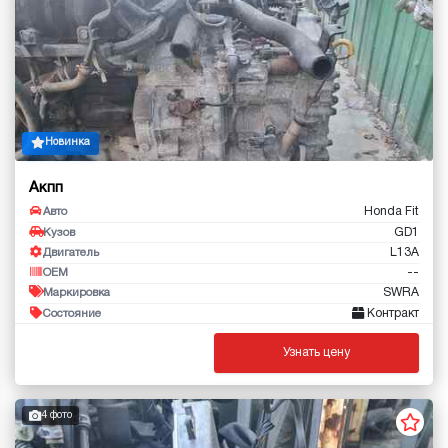
Новинка
Акпп
Honda Fit
Авто
GD1
Кузов
L13A
Двигатель
--
OEM
SWRA
Маркировка
Контракт
Состояние
Узнать цену
4 фото