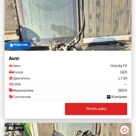
Новинка
Акпп
Honda Fit
Авто
GE6
Кузов
L13A
Двигатель
--
OEM
SE5A
Маркировка
Контракт
Состояние
Узнать цену
5 фото