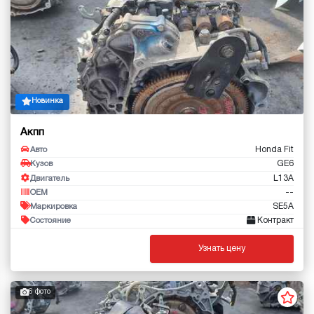
Новинка
Акпп
Honda Fit
Авто
GE6
Кузов
L13A
Двигатель
--
OEM
SE5A
Маркировка
Контракт
Состояние
Узнать цену
6 фото