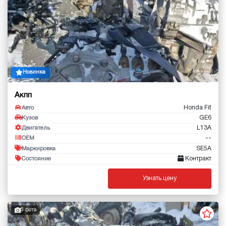
Новинка
Акпп
Honda Fit
Авто
GE6
Кузов
L13A
Двигатель
--
OEM
SE5A
Маркировка
Контракт
Состояние
Узнать цену
5 фото