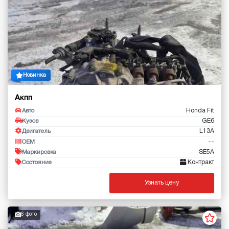
Новинка
Акпп
Honda Fit
Авто
GE6
Кузов
L13A
Двигатель
--
OEM
SE5A
Маркировка
Контракт
Состояние
Узнать цену
6 фото