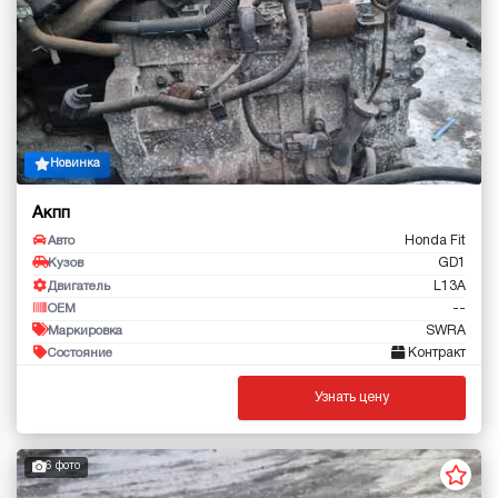
Новинка
Акпп
Honda Fit
Авто
GD1
Кузов
L13A
Двигатель
--
OEM
SWRA
Маркировка
Контракт
Состояние
Узнать цену
6 фото