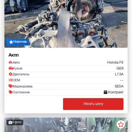
Новинка
Акпп
Honda Fit
Авто
GE6
Кузов
L13A
Двигатель
--
OEM
SE5A
Маркировка
Контракт
Состояние
Узнать цену
4 фото