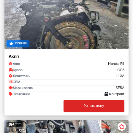
Новинка
Акпп
Honda Fit
Авто
GE6
Кузов
L13A
Двигатель
--
OEM
SE5A
Маркировка
Контракт
Состояние
Узнать цену
4 фото