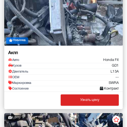
Новинка
Акпп
Honda Fit
Авто
GD1
Кузов
L13A
Двигатель
--
OEM
SWRA
Маркировка
Контракт
Состояние
Узнать цену
4 фото