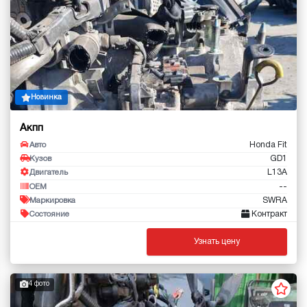
Новинка
Акпп
Honda Fit
Авто
GD1
Кузов
L13A
Двигатель
--
OEM
SWRA
Маркировка
Контракт
Состояние
Узнать цену
4 фото