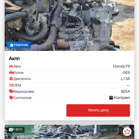
Новинка
Акпп
Honda Fit
Авто
GE6
Кузов
L13A
Двигатель
--
OEM
SE5A
Маркировка
Контракт
Состояние
Узнать цену
4 фото