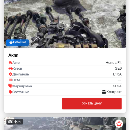
Новинка
Акпп
Honda Fit
Авто
GE6
Кузов
L13A
Двигатель
--
OEM
SE5A
Маркировка
Контракт
Состояние
Узнать цену
6 фото