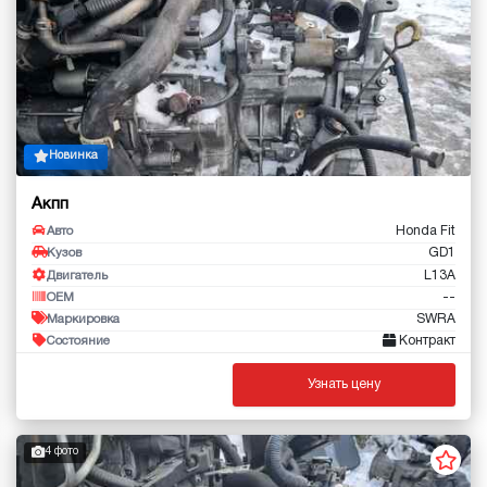
Новинка
Акпп
Honda Fit
Авто
GD1
Кузов
L13A
Двигатель
--
OEM
SWRA
Маркировка
Контракт
Состояние
Узнать цену
4 фото