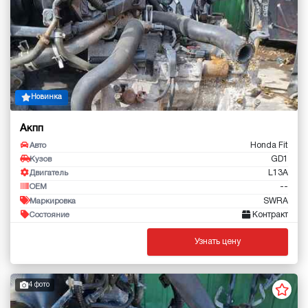
Новинка
Акпп
Honda Fit
Авто
GD1
Кузов
L13A
Двигатель
--
OEM
SWRA
Маркировка
Контракт
Состояние
Узнать цену
4 фото