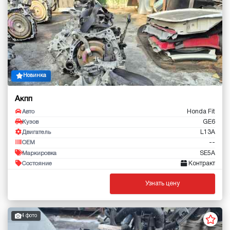
Новинка
Акпп
Honda Fit
Авто
GE6
Кузов
L13A
Двигатель
--
OEM
SE5A
Маркировка
Контракт
Состояние
Узнать цену
4 фото