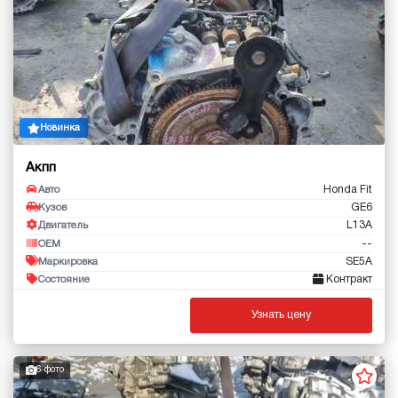
Новинка
Акпп
Honda Fit
Авто
GE6
Кузов
L13A
Двигатель
--
OEM
SE5A
Маркировка
Контракт
Состояние
Узнать цену
6 фото