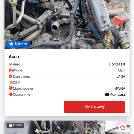
Новинка
Акпп
Honda Fit
Авто
GD1
Кузов
L13A
Двигатель
--
OEM
SWRA
Маркировка
Контракт
Состояние
Узнать цену
4 фото