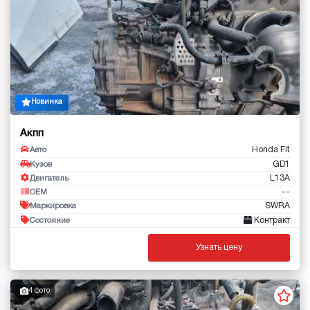
Новинка
Акпп
Honda Fit
Авто
GD1
Кузов
L13A
Двигатель
--
OEM
SWRA
Маркировка
Контракт
Состояние
Узнать цену
4 фото