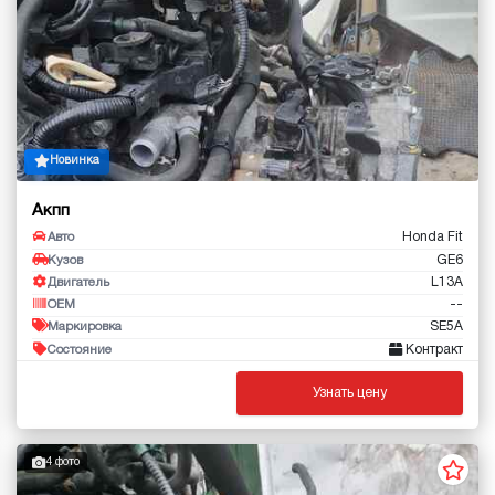
Новинка
Акпп
Honda Fit
Авто
GE6
Кузов
L13A
Двигатель
--
OEM
SE5A
Маркировка
Контракт
Состояние
Узнать цену
4 фото