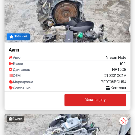
Новинка
Акпп
Nissan Note
Авто
E11
Кузов
HR15DE
Двигатель
310201XC1A
OEM
RE0F08BGH54
Маркировка
Контракт
Состояние
Узнать цену
4 фото