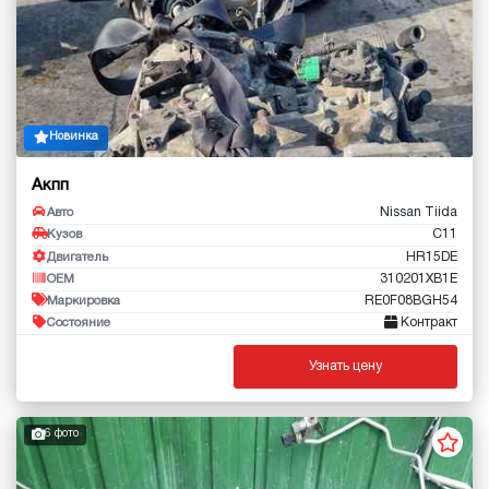
Новинка
Акпп
Nissan Tiida
Авто
C11
Кузов
HR15DE
Двигатель
310201XB1E
OEM
RE0F08BGH54
Маркировка
Контракт
Состояние
Узнать цену
6 фото