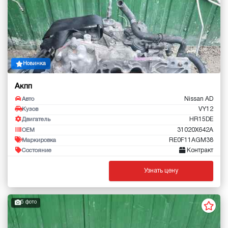
Новинка
Акпп
Nissan AD
Авто
VY12
Кузов
HR15DE
Двигатель
31020X642A
OEM
RE0F11AGM38
Маркировка
Контракт
Состояние
Узнать цену
5 фото