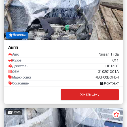
Новинка
Акпп
Nissan Tiida
Авто
C11
Кузов
HR15DE
Двигатель
310201XC1A
OEM
RE0F08BGH54
Маркировка
Контракт
Состояние
Узнать цену
5 фото