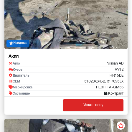
Новинка
Акпп
Nissan AD
Авто
VY12
Кузов
HR15DE
Двигатель
31020X645B, 317053JX
OEM
RE0F11A-GM38
Маркировка
Контракт
Состояние
Узнать цену