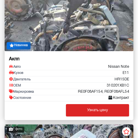
Новинка
Акпп
Nissan Note
Авто
E11
Кузов
HR15DE
Двигатель
310201XB1C
OEM
RE0F08AF154, RE0F08AFL54
Маркировка
Контракт
Состояние
Узнать цену
5 фото