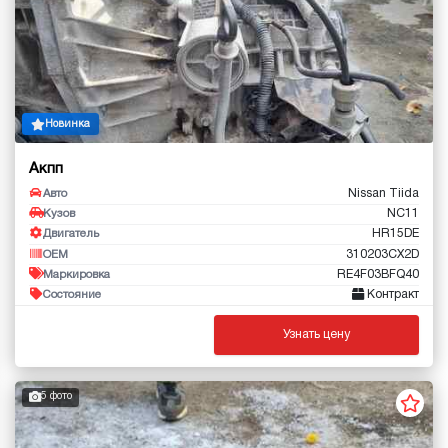
Новинка
Акпп
Nissan Tiida
Авто
NC11
Кузов
HR15DE
Двигатель
310203CX2D
OEM
RE4F03BFQ40
Маркировка
Контракт
Состояние
Узнать цену
5 фото