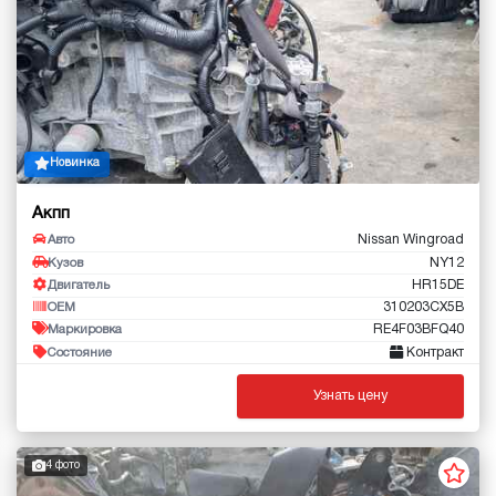
Новинка
Акпп
Nissan Wingroad
Авто
NY12
Кузов
HR15DE
Двигатель
310203CX5B
OEM
RE4F03BFQ40
Маркировка
Контракт
Состояние
Узнать цену
4 фото