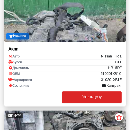
Новинка
Акпп
Nissan Tiida
Авто
C11
Кузов
HR15DE
Двигатель
310201XB1C
OEM
310201XB1E
Маркировка
Контракт
Состояние
Узнать цену
5 фото