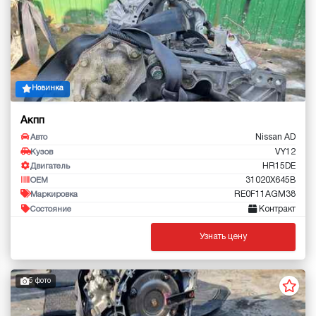
Новинка
Акпп
Nissan AD
Авто
VY12
Кузов
HR15DE
Двигатель
31020X645B
OEM
RE0F11AGM38
Маркировка
Контракт
Состояние
Узнать цену
5 фото