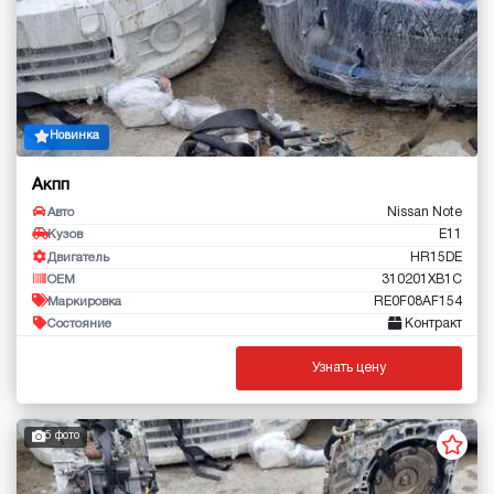
Новинка
Акпп
Nissan Note
Авто
E11
Кузов
HR15DE
Двигатель
310201XB1C
OEM
RE0F08AF154
Маркировка
Контракт
Состояние
Узнать цену
5 фото