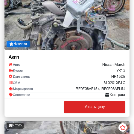
Новинка
Акпп
Nissan March
Авто
YK12
Кузов
HR15DE
Двигатель
310201XB1C
OEM
RE0F08AF154, RE0F08AFL54
Маркировка
Контракт
Состояние
Узнать цену
5 фото