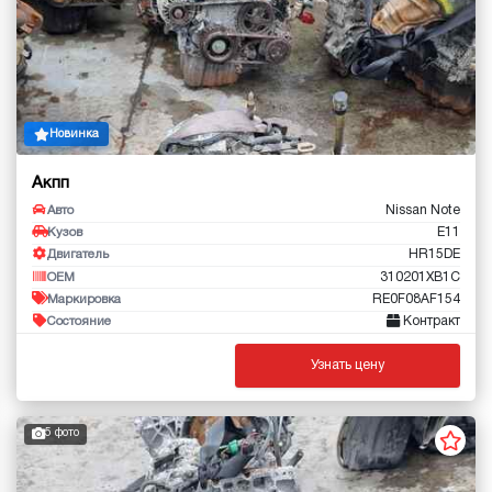
Новинка
Акпп
Nissan Note
Авто
E11
Кузов
HR15DE
Двигатель
310201XB1C
OEM
RE0F08AF154
Маркировка
Контракт
Состояние
Узнать цену
5 фото