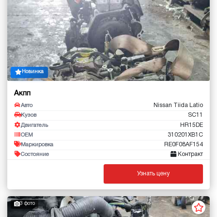
Новинка
Акпп
Nissan Tiida Latio
Авто
SC11
Кузов
HR15DE
Двигатель
310201XB1C
OEM
RE0F08AF154
Маркировка
Контракт
Состояние
Узнать цену
3 фото