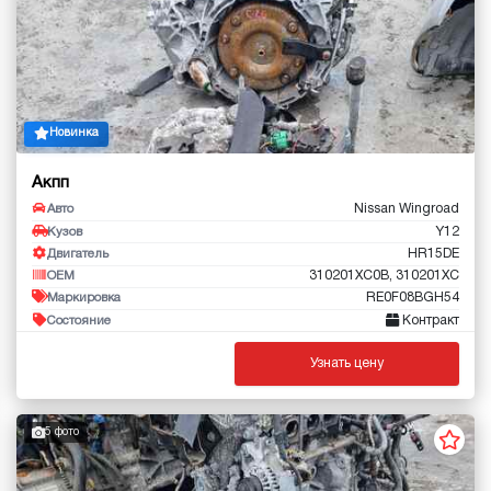
Новинка
Акпп
Nissan Wingroad
Авто
Y12
Кузов
HR15DE
Двигатель
310201XC0B, 310201XC
OEM
RE0F08BGH54
Маркировка
Контракт
Состояние
Узнать цену
5 фото