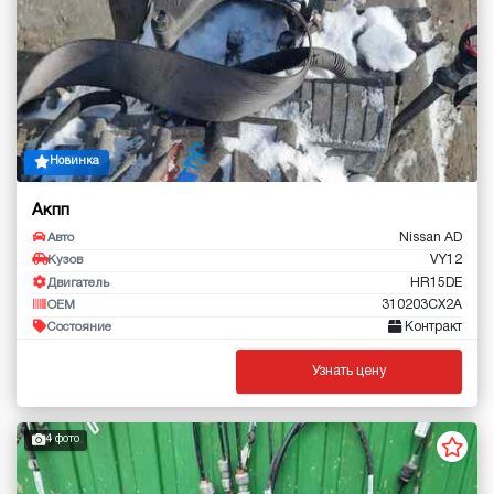
Новинка
Акпп
Nissan AD
Авто
VY12
Кузов
HR15DE
Двигатель
310203CX2A
OEM
Контракт
Состояние
Узнать цену
4 фото