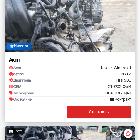
Новинка
Акпп
Nissan Wingroad
Авто
NY12
Кузов
HR15DE
Двигатель
310203CX5B
OEM
RE4F03BFQ40
Маркировка
Контракт
Состояние
Узнать цену
3 фото