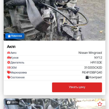
Новинка
Акпп
Nissan Wingroad
Авто
NY12
Кузов
HR15DE
Двигатель
310203CX2D
OEM
RE4F03BFQ40
Маркировка
Контракт
Состояние
Узнать цену
3 фото