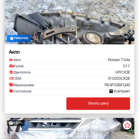
Новинка
Акпп
Nissan Tiida
Авто
C11
Кузов
HR15DE
Двигатель
310203CX2E
OEM
RE4F03BFQ40
Маркировка
Контракт
Состояние
Узнать цену
4 фото