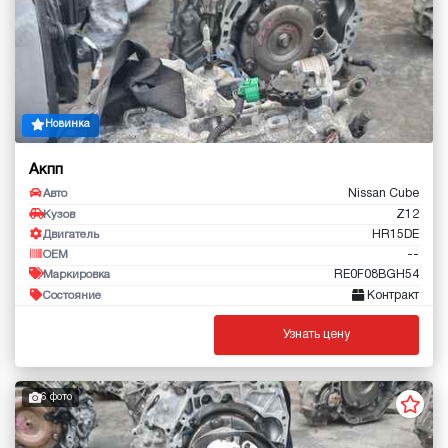
Новинка
Акпп
Nissan Cube
Авто
Z12
Кузов
HR15DE
Двигатель
--
OEM
RE0F08BGH54
Маркировка
Контракт
Состояние
Узнать цену
6 фото