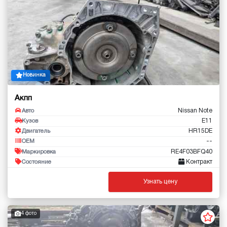
Новинка
Акпп
Nissan Note
Авто
E11
Кузов
HR15DE
Двигатель
--
OEM
RE4F03BFQ40
Маркировка
Контракт
Состояние
Узнать цену
4 фото