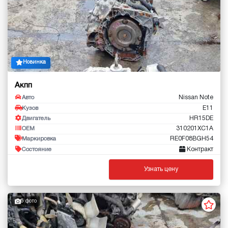
Новинка
Акпп
Nissan Note
Авто
E11
Кузов
HR15DE
Двигатель
310201XC1A
OEM
RE0F08BGH54
Маркировка
Контракт
Состояние
Узнать цену
5 фото