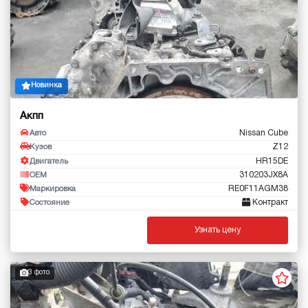
Новинка
Акпп
Nissan Cube
Авто
Z12
Кузов
HR15DE
Двигатель
310203JX8A
OEM
RE0F11AGM38
Маркировка
Контракт
Состояние
Узнать цену
3 фото