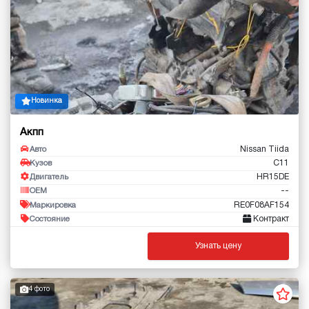
Новинка
Акпп
Nissan Tiida
Авто
C11
Кузов
HR15DE
Двигатель
--
OEM
RE0F08AF154
Маркировка
Контракт
Состояние
Узнать цену
4 фото