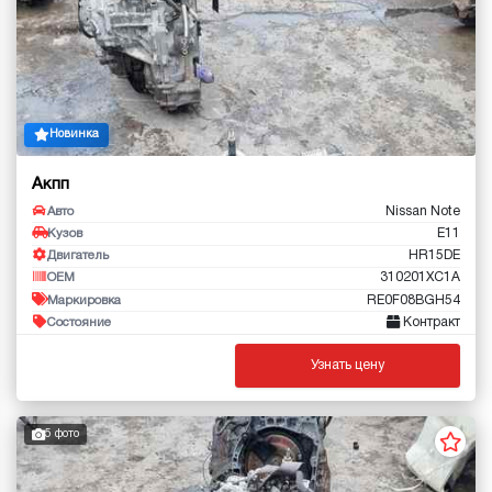
Новинка
Акпп
Nissan Note
Авто
E11
Кузов
HR15DE
Двигатель
310201XC1A
OEM
RE0F08BGH54
Маркировка
Контракт
Состояние
Узнать цену
5 фото