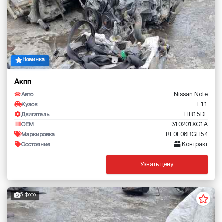
Новинка
Акпп
Nissan Note
Авто
E11
Кузов
HR15DE
Двигатель
310201XC1A
OEM
RE0F08BGH54
Маркировка
Контракт
Состояние
Узнать цену
5 фото