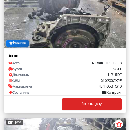
Новинка
Акпп
Nissan Tiida Latio
Авто
SC11
Кузов
HR15DE
Двигатель
310203CX2E
OEM
RE4F03BFQ40
Маркировка
Контракт
Состояние
Узнать цену
5 фото