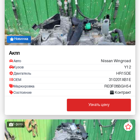
Новинка
Акпп
Nissan Wingroad
Авто
Y12
Кузов
HR15DE
Двигатель
310201XB1E
OEM
RE0F08BGH54
Маркировка
Контракт
Состояние
Узнать цену
5 фото