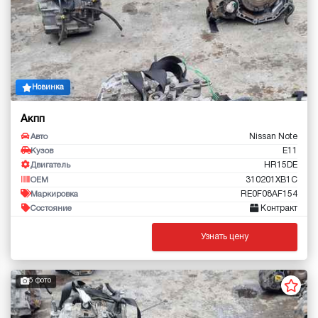
Новинка
Акпп
Nissan Note
Авто
E11
Кузов
HR15DE
Двигатель
310201XB1C
OEM
RE0F08AF154
Маркировка
Контракт
Состояние
Узнать цену
5 фото