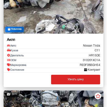
Новинка
Акпп
Nissan Tiida
Авто
C11
Кузов
HR15DE
Двигатель
310201XC1A
OEM
RE0F08BGH54
Маркировка
Контракт
Состояние
Узнать цену
5 фото