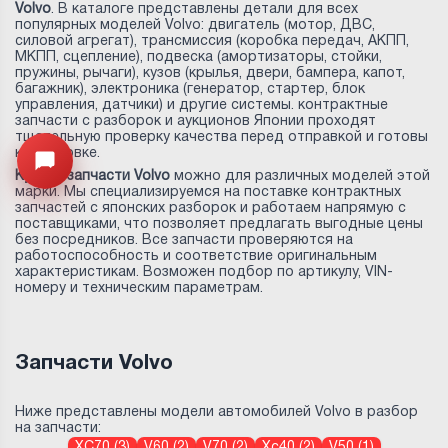
Volvo
. В каталоге представлены детали для всех
популярных моделей Volvo: двигатель (мотор, ДВС,
силовой агрегат), трансмиссия (коробка передач, АКПП,
МКПП, сцепление), подвеска (амортизаторы, стойки,
пружины, рычаги), кузов (крылья, двери, бампера, капот,
багажник), электроника (генератор, стартер, блок
управления, датчики) и другие системы. контрактные
запчасти с разборок и аукционов Японии проходят
тщательную проверку качества перед отправкой и готовы
к установке.
Узнайте цену запчасти ->
Открыть меню
Купить запчасти Volvo
можно для различных моделей этой
марки. Мы специализируемся на поставке контрактных
запчастей с японских разборок и работаем напрямую с
поставщиками, что позволяет предлагать выгодные цены
без посредников. Все запчасти проверяются на
работоспособность и соответствие оригинальным
характеристикам. Возможен подбор по артикулу, VIN-
номеру и техническим параметрам.
Запчасти Volvo
Ниже представлены модели автомобилей Volvo в разбор
на запчасти:
ХС70 (3)
V60 (2)
V70 (2)
Xc40 (2)
V50 (1)