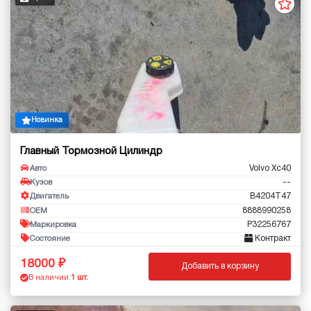
Новинка
Главный Тормозной Цилиндр
Volvo Xc40
Авто
--
Кузов
B4204T47
Двигатель
8888990258
OEM
P32256767
Маркировка
Контракт
Состояние
18000
Добавить в корзину
В наличии:
1 шт.