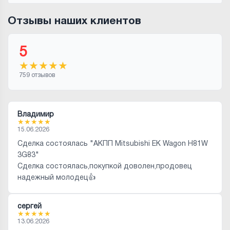
Отзывы наших клиентов
5
★
★
★
★
★
759 отзывов
Владимир
★
★
★
★
★
15.06.2026
Сделка состоялась "АКПП Mitsubishi EK Wagon H81W
3G83"
Сделка состоялась,покупкой доволен,продовец
надежный молодец👍
сергей
★
★
★
★
★
13.06.2026