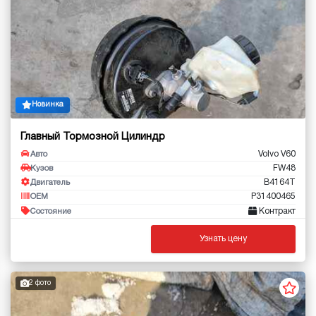
Новинка
Главный Тормозной Цилиндр
Volvo V60
Авто
FW48
Кузов
B4164T
Двигатель
P31400465
OEM
Контракт
Состояние
Узнать цену
2 фото