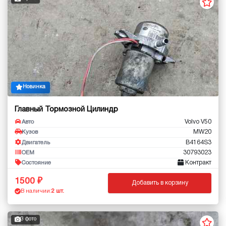
Новинка
Главный Тормозной Цилиндр
Volvo V50
Авто
MW20
Кузов
B4164S3
Двигатель
30793023
OEM
Контракт
Состояние
1500
Добавить в корзину
В наличии:
2 шт.
3 фото