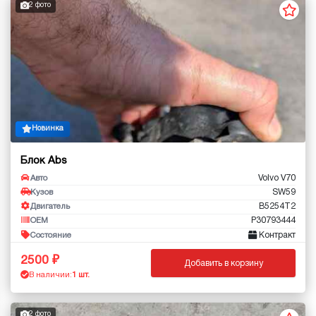
2 фото
Новинка
Блок Abs
Volvo V70
Авто
SW59
Кузов
B5254T2
Двигатель
P30793444
OEM
Контракт
Состояние
2500
Добавить в корзину
В наличии:
1 шт.
2 фото