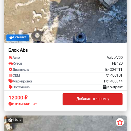
Новинка
Блок Abs
Volvo V60
Авто
FB420
Кузов
B4204T11
Двигатель
31400101
OEM
P31400544
Маркировка
Контракт
Состояние
12000
Добавить в корзину
В наличии:
1 шт.
4 фото