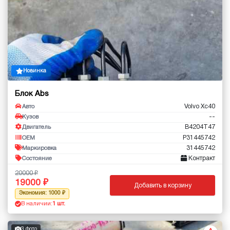
Новинка
Блок Abs
Volvo Xc40
Авто
--
Кузов
B4204T47
Двигатель
P31445742
OEM
31445742
Маркировка
Контракт
Состояние
20000
19000
Добавить в корзину
Экономия: 1000
В наличии:
1 шт.
3 фото