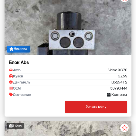
Новинка
Блок Abs
Volvo XC70
Авто
SZ59
Кузов
B5254T2
Двигатель
30793444
OEM
Контракт
Состояние
Узнать цену
2 фото