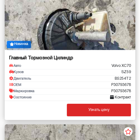
Новинка
Главный Тормозной Цилиндр
Volvo XC70
Авто
SZ59
Кузов
B5254T2
Двигатель
P30793678
OEM
P30793678
Маркировка
Контракт
Состояние
Узнать цену