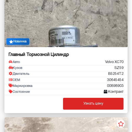
Новинка
Главный Тормозной Цилиндр
Volvo XC70
Авто
SZ59
Кузов
B5254T2
Двигатель
30645454
OEM
00898903
Маркировка
Контракт
Состояние
Узнать цену