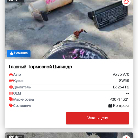
Новинка
Главный Тормозной Цилиндр
Volvo V70
Авто
SW59
Кузов
B5254T2
Двигатель
--
OEM
P30714321
Маркировка
Контракт
Состояние
Узнать цену
3 фото