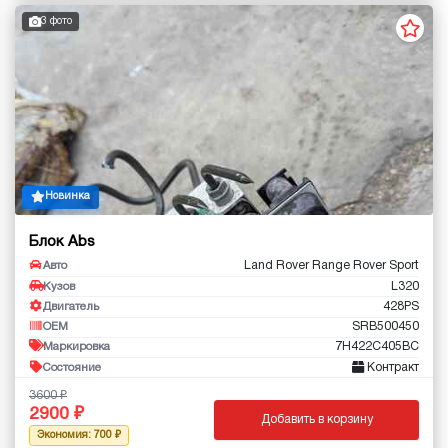
3 фото
Новинка
Блок Abs
Land Rover Range Rover Sport
Авто
L320
Кузов
428PS
Двигатель
SRB500450
OEM
7H422C405BC
Маркировка
Контракт
Состояние
3600
2900
Добавить в корзину
Экономия: 700