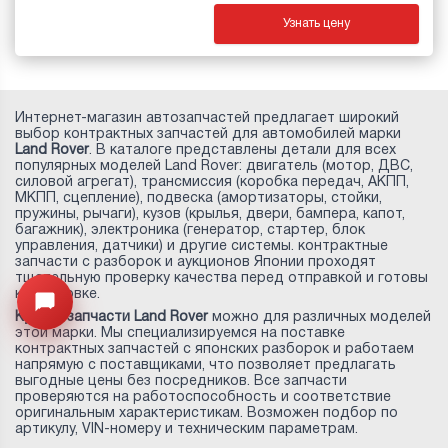
Узнать цену
Интернет-магазин автозапчастей предлагает широкий
выбор контрактных запчастей для автомобилей марки
Land Rover
. В каталоге представлены детали для всех
популярных моделей Land Rover: двигатель (мотор, ДВС,
силовой агрегат), трансмиссия (коробка передач, АКПП,
МКПП, сцепление), подвеска (амортизаторы, стойки,
пружины, рычаги), кузов (крылья, двери, бампера, капот,
багажник), электроника (генератор, стартер, блок
управления, датчики) и другие системы. контрактные
запчасти с разборок и аукционов Японии проходят
тщательную проверку качества перед отправкой и готовы
к установке.
Узнайте цену запчасти ->
Открыть меню
Купить запчасти Land Rover
можно для различных моделей
этой марки. Мы специализируемся на поставке
контрактных запчастей с японских разборок и работаем
напрямую с поставщиками, что позволяет предлагать
выгодные цены без посредников. Все запчасти
проверяются на работоспособность и соответствие
оригинальным характеристикам. Возможен подбор по
артикулу, VIN-номеру и техническим параметрам.