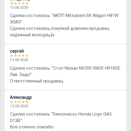
★
★
★
★
★
15.06.2026
Сделка состоялась "АКПП Mitsubishi EK Wagon H81W
3G83"
Сделка состоялась,покупкой доволен,продовец
надежный молодец👍
сергей
★
★
★
★
★
13.06.2026
Сделка состоялась "Стоп Nissan NV200 VM20 HR16DE
Лев. Задн"
Ответственный продавец.
Александр
★
★
★
★
★
12.06.2026
Сделка состоялась "Бензонасос Honda Logo GA3
D13B"
Всё отлично спасибо