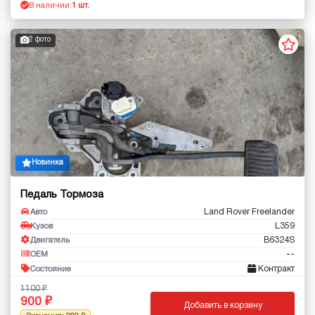
В наличии:
1 шт.
2 фото
Новинка
Педаль Тормоза
Land Rover Freelander
Авто
L359
Кузов
B6324S
Двигатель
--
OEM
Контракт
Состояние
1100
900
Добавить в корзину