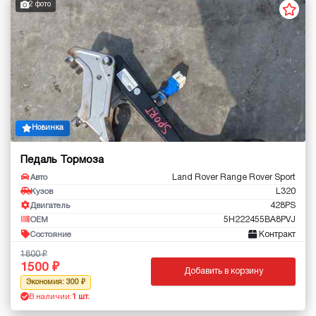
2 фото
Новинка
Педаль Тормоза
Land Rover Range Rover Sport
Авто
L320
Кузов
428PS
Двигатель
5H222455BA8PVJ
OEM
Контракт
Состояние
1800
1500
Добавить в корзину
Экономия: 300
В наличии:
1 шт.