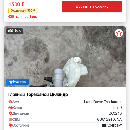
1500
Добавить в корзину
Экономия: 300
В наличии:
1 шт.
2 фото
Новинка
Главный Тормозной Цилиндр
Land Rover Freelander
Авто
L359
Кузов
B6324S
Двигатель
6G912B195NA
OEM
Контракт
Состояние