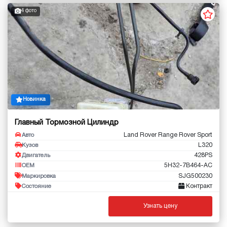
4 фото
Новинка
Главный Тормозной Цилиндр
Land Rover Range Rover Sport
Авто
L320
Кузов
428PS
Двигатель
5H32-7B464-AC
OEM
SJG500230
Маркировка
Контракт
Состояние
Узнать цену