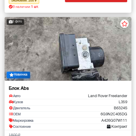
Экономия: 200
В наличии:
1 шт.
3 фото
Новинка
Блок Abs
Land Rover Freelander
Авто
L359
Кузов
B6324S
Двигатель
6G9N2C405DG
OEM
A426G07W111
Маркировка
Контракт
Состояние
1800