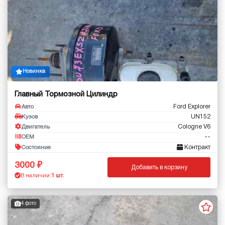
Новинка
Главный Тормозной Цилиндр
Ford Explorer
Авто
UN152
Кузов
Cologne V6
Двигатель
--
OEM
Контракт
Состояние
3000
Добавить в корзину
В наличии:
1 шт.
4 фото