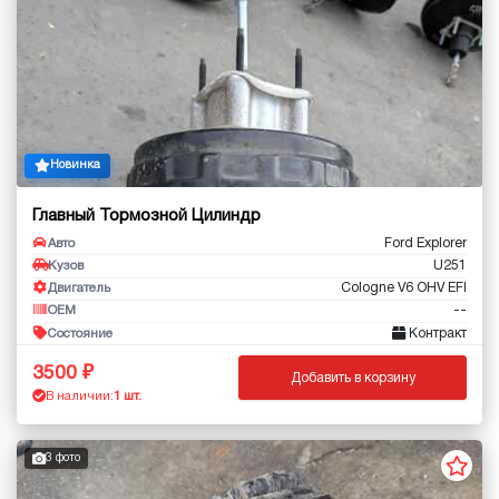
Новинка
Главный Тормозной Цилиндр
Ford Explorer
Авто
U251
Кузов
Cologne V6 OHV EFI
Двигатель
--
OEM
Контракт
Состояние
3500
Добавить в корзину
В наличии:
1 шт.
3 фото