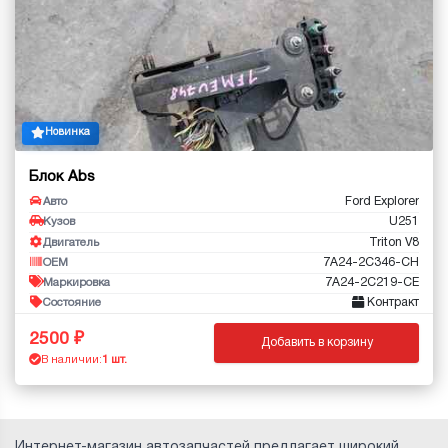
Новинка
Блок Abs
Ford Explorer
Авто
U251
Кузов
Triton V8
Двигатель
7A24-2C346-CH
OEM
7A24-2C219-CE
Маркировка
Контракт
Состояние
2500
Добавить в корзину
В наличии:
1 шт.
Интернет-магазин автозапчастей предлагает широкий