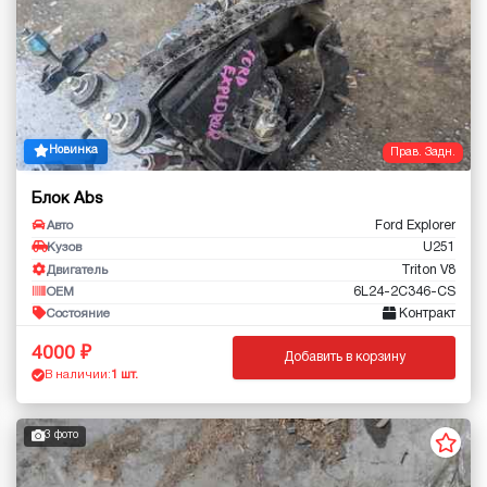
Новинка
Прав. Задн.
Блок Abs
Ford Explorer
Авто
U251
Кузов
Triton V8
Двигатель
6L24-2C346-CS
OEM
Контракт
Состояние
4000
Добавить в корзину
В наличии:
1 шт.
3 фото