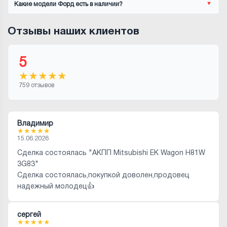
Какие модели Форд есть в наличии?
Отзывы наших клиентов
5
★
★
★
★
★
759 отзывов
Владимир
★
★
★
★
★
15.06.2026
Сделка состоялась "АКПП Mitsubishi EK Wagon H81W
3G83"
Сделка состоялась,покупкой доволен,продовец
надежный молодец👍
сергей
★
★
★
★
★