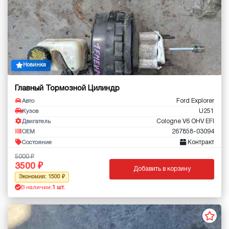
Новинка
Главный Тормозной Цилиндр
Ford Explorer
Авто
U251
Кузов
Cologne V6 OHV EFI
Двигатель
267858-03094
OEM
Контракт
Состояние
5000
3500
Добавить в корзину
Экономия: 1500
В наличии:
1 шт.