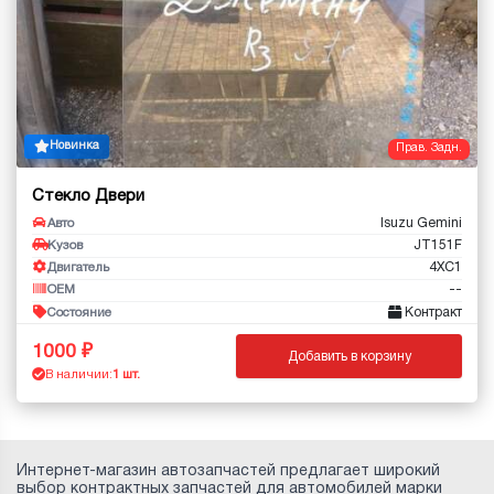
Новинка
Прав. Задн.
Стекло Двери
Isuzu Gemini
Авто
JT151F
Кузов
4XC1
Двигатель
--
OEM
Контракт
Состояние
1000
Добавить в корзину
В наличии:
1 шт.
Интернет-магазин автозапчастей предлагает широкий
выбор контрактных запчастей для автомобилей марки