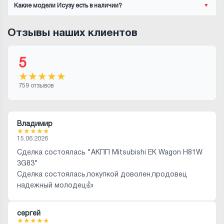
Какие модели Исузу есть в наличии?
Отзывы наших клиентов
5
★
★
★
★
★
759 отзывов
Владимир
★
★
★
★
★
15.06.2026
Сделка состоялась "АКПП Mitsubishi EK Wagon H81W
3G83"
Сделка состоялась,покупкой доволен,продовец
надежный молодец👍
сергей
★
★
★
★
★