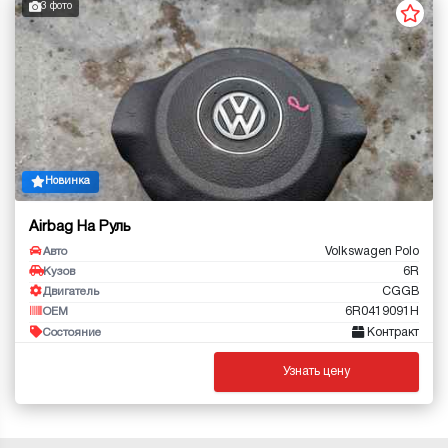
3 фото
Новинка
Airbag На Руль
Volkswagen Polo
Авто
6R
Кузов
CGGB
Двигатель
6R0419091H
OEM
Контракт
Состояние
Узнать цену