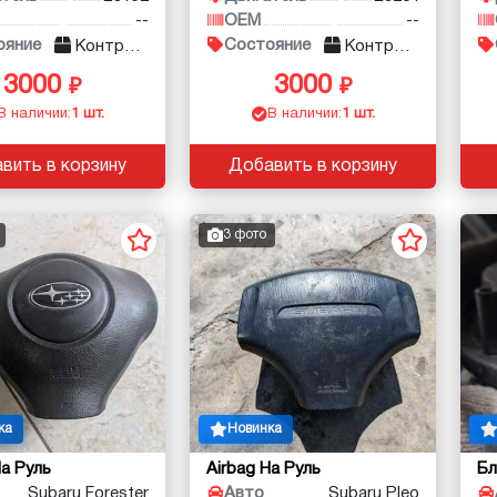
--
OEM
--
ояние
Состояние
Контракт
Контракт
3000
3000
В наличии:
1 шт.
В наличии:
1 шт.
вить в корзину
Добавить в корзину
3 фото
ка
Новинка
На Руль
Airbag На Руль
Бл
Subaru Forester
Авто
Subaru Pleo