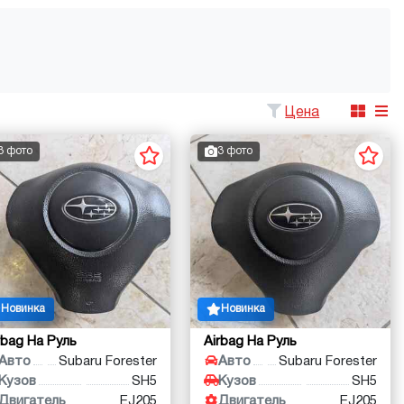
Цена
3 фото
3 фото
Новинка
Новинка
rbag На Руль
Airbag На Руль
Авто
Subaru Forester
Авто
Subaru Forester
Кузов
SH5
Кузов
SH5
Двигатель
EJ205
Двигатель
EJ205