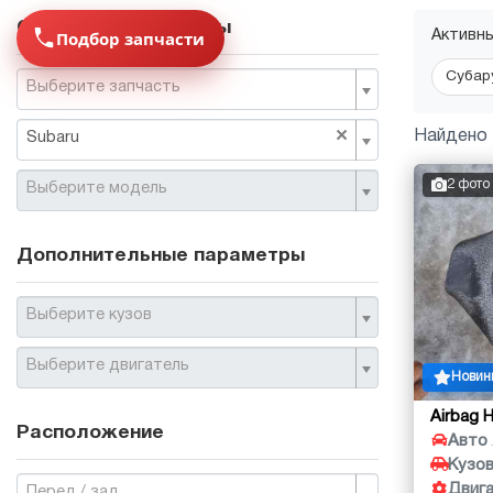
Основные параметры
Подбор запчасти
Активн
Субар
Выберите запчасть
×
Найдено 
Subaru
2 фото
Выберите модель
Дополнительные параметры
Выберите кузов
Выберите двигатель
Новин
Airbag 
Расположение
Авто
Кузо
Двиг
Перед / зад