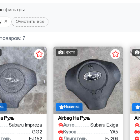
ые фильтры:
×
у
Очистить все
товаров: 7
2 фото
ка
Новинка
На Руль
Airbag На Руль
Ai
Subaru Impreza
Авто
Subaru Exiga
в
GG2
Кузов
YA5
атель
EJ152
Двигатель
EJ204