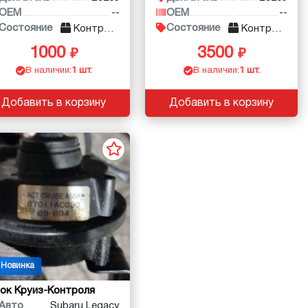
OEM
--
OEM
--
Состояние
Состояние
Контракт
Контракт
1000
3500
В наличии:
1 шт.
В наличии:
1 шт.
Добавить в корзину
Добавить в корзину
Новинка
ок Круиз-Контроля
Авто
Subaru Legacy