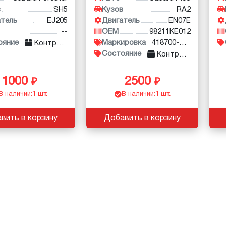
в
SH5
Кузов
RA2
атель
EJ205
Двигатель
EN07E
--
OEM
98211KE012
ояние
Маркировка
418700-0150
Контракт
Состояние
Контракт
1000
2500
В наличии:
1 шт.
В наличии:
1 шт.
вить в корзину
Добавить в корзину