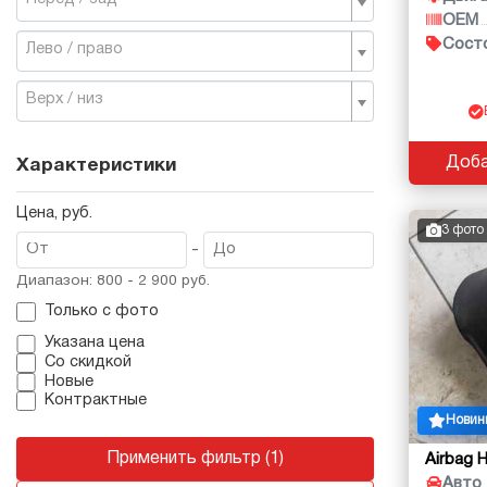
OEM
Сост
Лево / право
Верх / низ
Доба
Характеристики
Цена, руб.
3 фото
-
Диапазон: 800 - 2 900 руб.
Только с фото
Указана цена
Со скидкой
Новые
Контрактные
Новин
Применить фильтр (1)
Airbag 
Авто