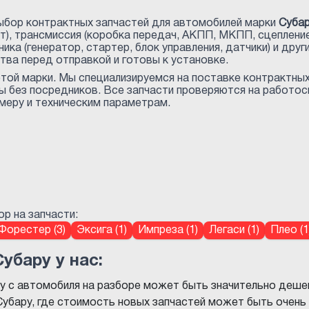
ыбор контрактных запчастей для автомобилей марки
Суба
т), трансмиссия (коробка передач, АКПП, МКПП, сцепление)
оника (генератор, стартер, блок управления, датчики) и др
ва перед отправкой и готовы к установке.
ой марки. Мы специализируемся на поставке контрактных
ы без посредников. Все запчасти проверяются на работо
меру и техническим параметрам.
р на запчасти:
Форестер (3)
Эксига (1)
Импреза (1)
Легаси (1)
Плео (1
убару у нас:
у с автомобиля на разборе может быть значительно дешевл
убару, где стоимость новых запчастей может быть очень