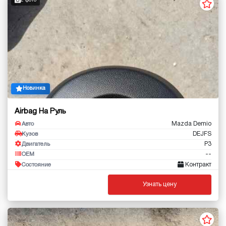
2 фото
Новинка
Airbag На Руль
Mazda Demio
Авто
DEJFS
Кузов
P3
Двигатель
--
OEM
Контракт
Состояние
Узнать цену