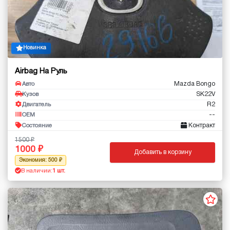
Новинка
Airbag На Руль
Mazda Bongo
Авто
SK22V
Кузов
R2
Двигатель
--
OEM
Контракт
Состояние
1500
1000
Добавить в корзину
Экономия: 500
В наличии:
1 шт.