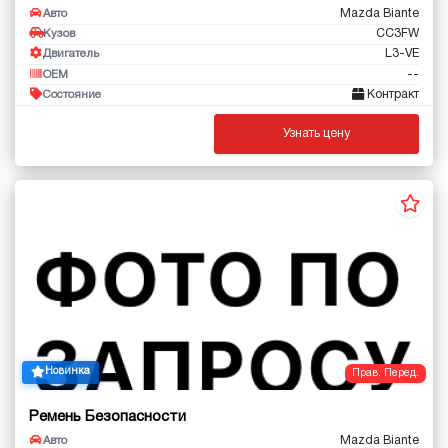
Mazda Biante
Авто
CC3FW
Кузов
L3-VE
Двигатель
--
OEM
Контракт
Состояние
Узнать цену
Новинка
Прав. Перед.
Ремень Безопасности
Mazda Biante
Авто