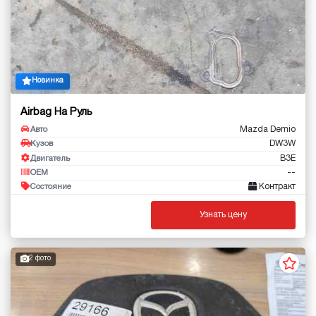
Новинка
Airbag На Руль
Mazda Demio
Авто
DW3W
Кузов
B3E
Двигатель
--
OEM
Контракт
Состояние
Узнать цену
2 фото