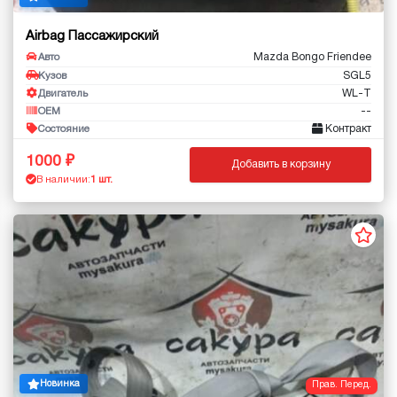
Airbag Пассажирский
Mazda Bongo Friendee
Авто
SGL5
Кузов
WL-T
Двигатель
--
OEM
Контракт
Состояние
1000
Добавить в корзину
В наличии:
1 шт.
Новинка
Прав. Перед.