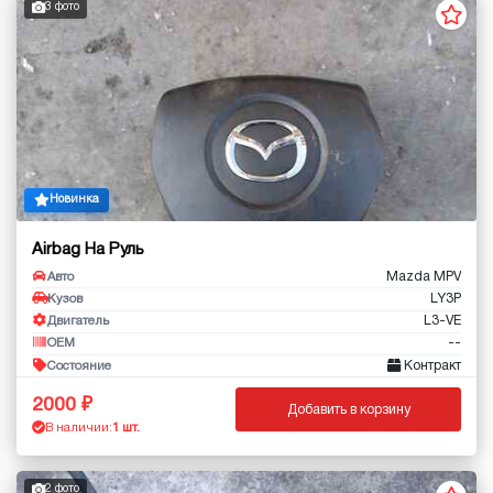
3 фото
Новинка
Airbag На Руль
Mazda MPV
Авто
LY3P
Кузов
L3-VE
Двигатель
--
OEM
Контракт
Состояние
2000
Добавить в корзину
В наличии:
1 шт.
2 фото