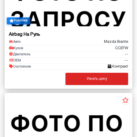
Новинка
Airbag На Руль
Mazda Biante
Авто
CCEFW
Кузов
--
Двигатель
--
OEM
Контракт
Состояние
Узнать цену