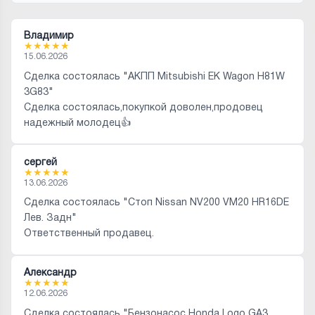
Владимир
★
★
★
★
★
15.06.2026
Сделка состоялась "АКПП Mitsubishi EK Wagon H81W
3G83"
Сделка состоялась,покупкой доволен,продовец
надежный молодец👍
сергей
★
★
★
★
★
13.06.2026
Сделка состоялась "Стоп Nissan NV200 VM20 HR16DE
Лев. Задн"
Ответственный продавец.
Александр
★
★
★
★
★
12.06.2026
Сделка состоялась "Бензонасос Honda Logo GA3