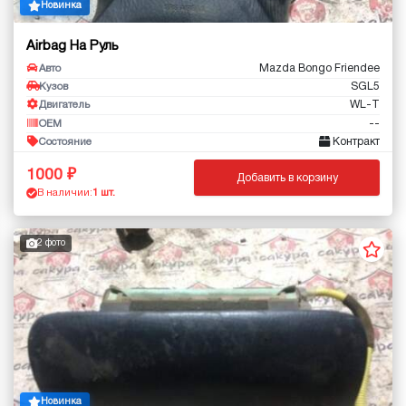
Новинка
Airbag На Руль
Mazda Bongo Friendee
Авто
SGL5
Кузов
WL-T
Двигатель
--
OEM
Контракт
Состояние
1000
Добавить в корзину
В наличии:
1 шт.
2 фото
Новинка