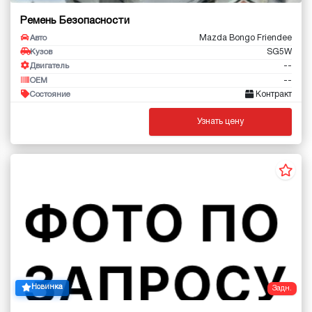
Ремень Безопасности
Mazda Bongo Friendee
Авто
SG5W
Кузов
--
Двигатель
--
OEM
Контракт
Состояние
Узнать цену
Новинка
Задн.