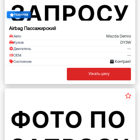
Новинка
Airbag Пассажирский
Mazda Demio
Авто
DY3W
Кузов
--
Двигатель
--
OEM
Контракт
Состояние
Узнать цену