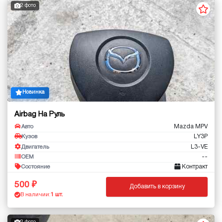
2 фото
Новинка
Airbag На Руль
Mazda MPV
Авто
LY3P
Кузов
L3-VE
Двигатель
--
OEM
Контракт
Состояние
500
Добавить в корзину
В наличии:
1 шт.