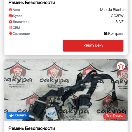
Ремень Безопасности
Mazda Biante
Авто
CC3FW
Кузов
L3-VE
Двигатель
--
OEM
Контракт
Состояние
Узнать цену
Новинка
Лев. Перед.
Ремень Безопасности