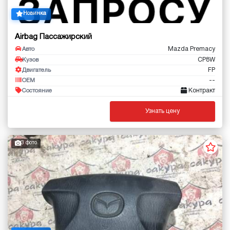
Новинка
Airbag Пассажирский
Mazda Premacy
Авто
CP8W
Кузов
FP
Двигатель
--
OEM
Контракт
Состояние
Узнать цену
3 фото