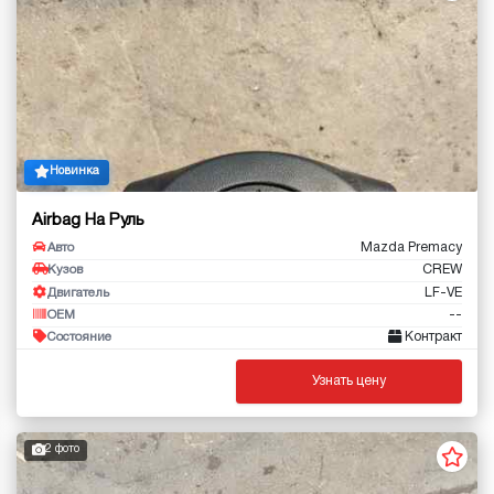
Новинка
Airbag На Руль
Mazda Premacy
Авто
CREW
Кузов
LF-VE
Двигатель
--
OEM
Контракт
Состояние
Узнать цену
2 фото