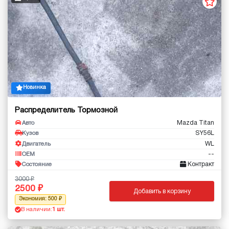
Новинка
Распределитель Тормозной
Mazda Titan
Авто
SY56L
Кузов
WL
Двигатель
--
OEM
Контракт
Состояние
3000
2500
Добавить в корзину
Экономия: 500
В наличии:
1 шт.