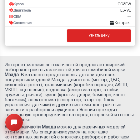
CC3FW
Кузов
L3-VE
Двигатель
--
OEM
Контракт
Состояние
Узнать цену
Интернет-магазин автозапчастей предлагает широкий
выбор контрактных запчастей для автомобилей марки
Мазда
. В каталоге представлены детали для всех
популярных моделей Мазда: двигатель (мотор, ДВС,
силовой агрегат), трансмиссия (коробка передач, АКПП,
МКПП, сцепление), подвеска (амортизаторы, стойки,
пружины, рычаги), кузов (крылья, двери, бампера, капот,
багажник), электроника (генератор, стартер, блок
управления, датчики) и другие системы. контрактные
запчасти с разборок и аукционов Японии проходят
тщательную проверку качества перед отправкой и готовы
к установке.
Узнайте цену запчасти ->
Открыть меню
Купить запчасти Мазда
можно для различных моделей
этой марки. Мы специализируемся на поставке
контрактных запчастей с японских разборок и работаем