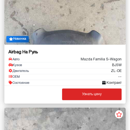
Новинка
Airbag На Руль
Mazda Familia S-Wagon
Авто
BJ5W
Кузов
ZL-DE
Двигатель
--
OEM
Контракт
Состояние
Узнать цену