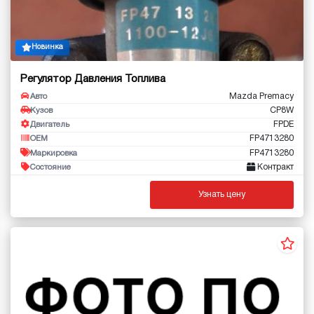
Новинка
Регулятор Давления Топлива
Mazda Premacy
Авто
CP8W
Кузов
FPDE
Двигатель
FP4713280
OEM
FP4713280
Маркировка
Контракт
Состояние
Узнать цену