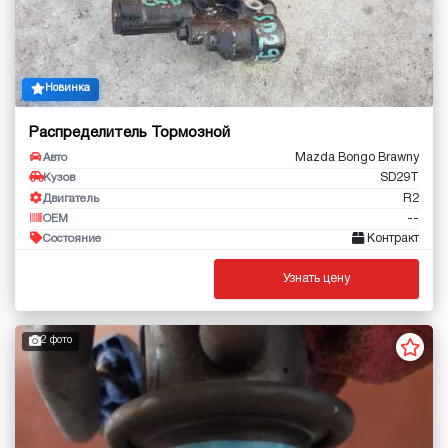
Новинка
Распределитель Тормозной
Mazda Bongo Brawny
Авто
SD29T
Кузов
R2
Двигатель
--
OEM
Контракт
Состояние
Узнать цену
2 фото