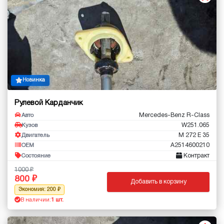
Новинка
Рулевой Карданчик
Mercedes-Benz R-Class
Авто
W251.065
Кузов
M 272 E 35
Двигатель
A2514600210
OEM
Контракт
Состояние
1000
800
Добавить в корзину
Экономия: 200
В наличии:
1 шт.