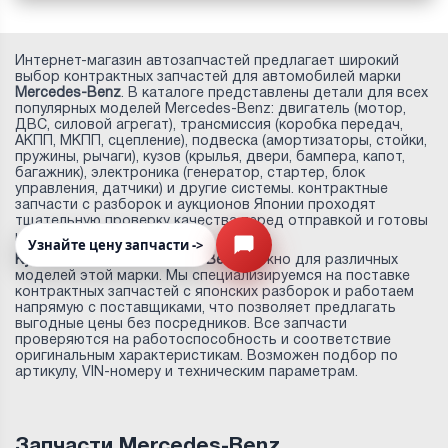
Интернет-магазин автозапчастей предлагает широкий
выбор контрактных запчастей для автомобилей марки
Mercedes-Benz
. В каталоге представлены детали для всех
популярных моделей Mercedes-Benz: двигатель (мотор,
ДВС, силовой агрегат), трансмиссия (коробка передач,
АКПП, МКПП, сцепление), подвеска (амортизаторы, стойки,
пружины, рычаги), кузов (крылья, двери, бампера, капот,
багажник), электроника (генератор, стартер, блок
управления, датчики) и другие системы. контрактные
запчасти с разборок и аукционов Японии проходят
тщательную проверку качества перед отправкой и готовы
к установке.
Узнайте цену запчасти ->
Открыть меню
Купить запчасти Mercedes-Benz
можно для различных
моделей этой марки. Мы специализируемся на поставке
контрактных запчастей с японских разборок и работаем
напрямую с поставщиками, что позволяет предлагать
выгодные цены без посредников. Все запчасти
проверяются на работоспособность и соответствие
оригинальным характеристикам. Возможен подбор по
артикулу, VIN-номеру и техническим параметрам.
Запчасти Mercedes-Benz