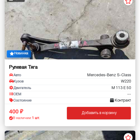
Новинка
Рулевая Тяга
Mercedes-Benz S-Class
Авто
W220
Кузов
M 113 E 50
Двигатель
--
OEM
Контракт
Состояние
400
Добавить в корзину
В наличии:
1 шт.