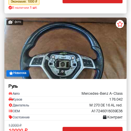
Экономия: 1000
В наличии:
1 шт.
7 фото
Новинка
Руль
Mercedes-Benz A-Class
Авто
176.042
Кузов
M 270 DE 16 AL red.
Двигатель
A17246018039E38
OEM
Контракт
Состояние
12000