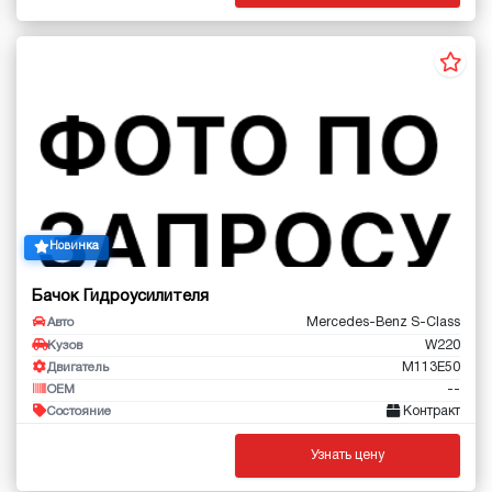
Новинка
Бачок Гидроусилителя
Mercedes-Benz S-Class
Авто
W220
Кузов
M113E50
Двигатель
--
OEM
Контракт
Состояние
Узнать цену