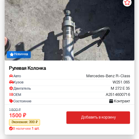
Новинка
Рулевая Колонка
Mercedes-Benz R-Class
Авто
W251.065
Кузов
M 272 E 35
Двигатель
A2514600716
OEM
Контракт
Состояние
1800
1500
Добавить в корзину
Экономия: 300
В наличии:
1 шт.