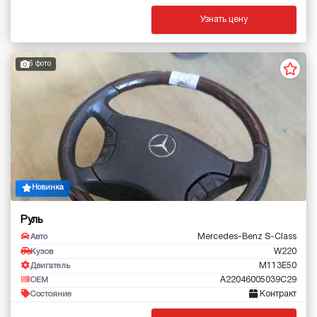
Узнать цену
6 фото
Новинка
Руль
Mercedes-Benz S-Class
Авто
W220
Кузов
M113E50
Двигатель
A22046005039C29
OEM
Контракт
Состояние