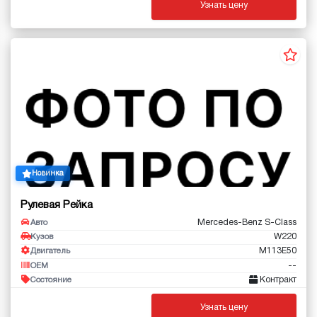
Узнать цену
Новинка
Рулевая Рейка
Mercedes-Benz S-Class
Авто
W220
Кузов
M113E50
Двигатель
--
OEM
Контракт
Состояние
Узнать цену