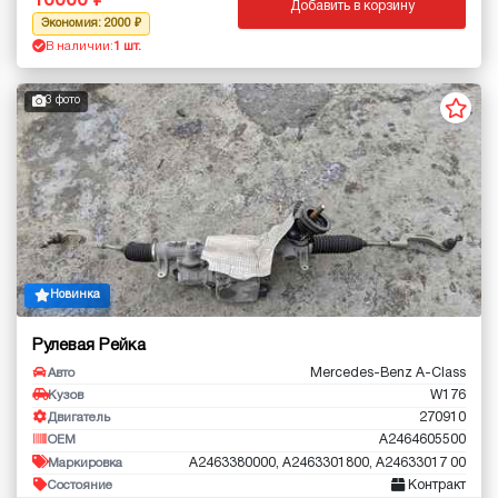
10000
Добавить в корзину
Экономия: 2000
В наличии:
1 шт.
3 фото
Новинка
Рулевая Рейка
Mercedes-Benz A-Class
Авто
W176
Кузов
270910
Двигатель
A2464605500
OEM
A2463380000, A2463301800, A24633017 00
Маркировка
Контракт
Состояние