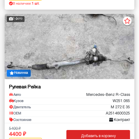
В наличии:
1 шт.
3 фото
Новинка
Рулевая Рейка
Mercedes-Benz R-Class
Авто
W251.065
Кузов
M 272 E 35
Двигатель
A2514600325
OEM
Контракт
Состояние
5400
4400
Добавить в корзину