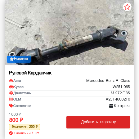
Новинка
Рулевой Карданчик
Mercedes-Benz R-Class
Авто
W251.065
Кузов
M 272 E 35
Двигатель
A2514600210
OEM
Контракт
Состояние
1000
800
Добавить в корзину
Экономия: 200
В наличии:
1 шт.