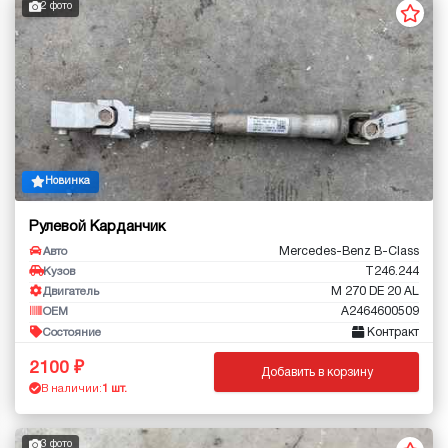
2 фото
Новинка
Рулевой Карданчик
Mercedes-Benz B-Class
Авто
T246.244
Кузов
M 270 DE 20 AL
Двигатель
A2464600509
OEM
Контракт
Состояние
2100
Добавить в корзину
В наличии:
1 шт.
3 фото