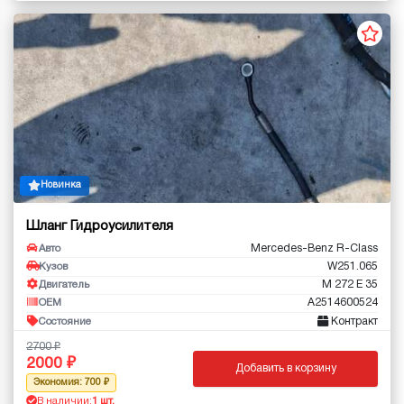
Новинка
Шланг Гидроусилителя
Mercedes-Benz R-Class
Авто
W251.065
Кузов
M 272 E 35
Двигатель
A2514600524
OEM
Контракт
Состояние
2700
2000
Добавить в корзину
Экономия: 700
В наличии:
1 шт.