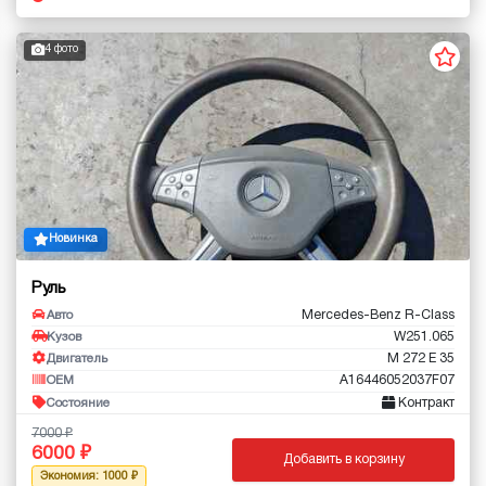
4 фото
Новинка
Руль
Mercedes-Benz R-Class
Авто
W251.065
Кузов
M 272 E 35
Двигатель
A16446052037F07
OEM
Контракт
Состояние
7000
6000
Добавить в корзину
Экономия: 1000