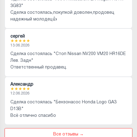
3G83"
Сделка состоялась,покупкой доволен,продовец
надежный молодец👍
сергей
★
★
★
★
★
13.06.2026
Сделка состоялась "Стоп Nissan NV200 VM20 HR16DE
Лев. Задн"
Ответственный продавец.
Александр
★
★
★
★
★
12.06.2026
Сделка состоялась "Бензонасос Honda Logo GA3
D13B"
Всё отлично спасибо
Все отзывы →