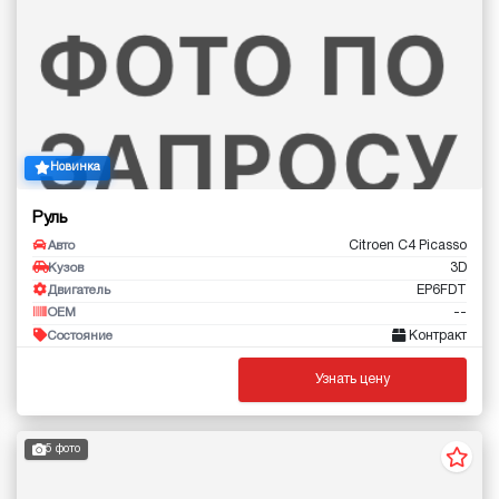
Новинка
Руль
Citroen C4 Picasso
Авто
3D
Кузов
EP6FDT
Двигатель
--
OEM
Контракт
Состояние
Узнать цену
5 фото