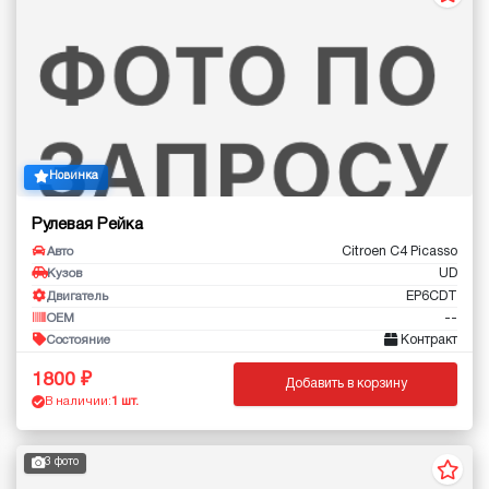
Новинка
Рулевая Рейка
Citroen C4 Picasso
Авто
UD
Кузов
EP6CDT
Двигатель
--
OEM
Контракт
Состояние
1800
Добавить в корзину
В наличии:
1 шт.
3 фото