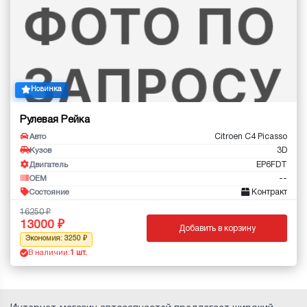
Новинка
Рулевая Рейка
Citroen C4 Picasso
Авто
3D
Кузов
EP6FDT
Двигатель
--
OEM
Контракт
Состояние
16250
13000
Добавить в корзину
Экономия: 3250
В наличии:
1 шт.