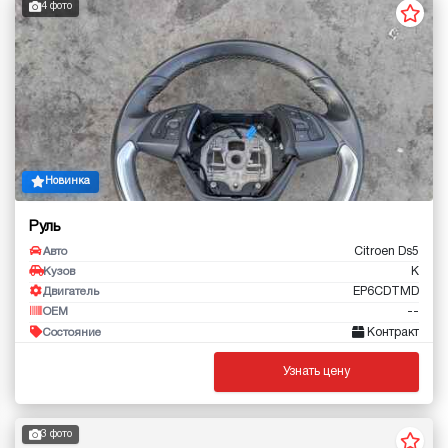
4 фото
Новинка
Руль
Citroen Ds5
Авто
K
Кузов
EP6CDTMD
Двигатель
--
OEM
Контракт
Состояние
Узнать цену
3 фото