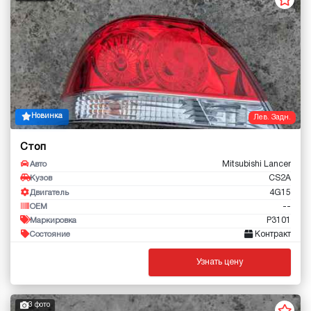
Новинка
Лев. Задн.
Стоп
Mitsubishi Lancer
Авто
CS2A
Кузов
4G15
Двигатель
--
OEM
P3101
Маркировка
Контракт
Состояние
Узнать цену
3 фото