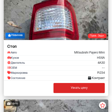
Новинка
Прав. Задн.
Стоп
Mitsubishi Pajero Mini
Авто
H56A
Кузов
4A30
Двигатель
--
OEM
R234
Маркировка
Контракт
Состояние
Узнать цену
5 фото