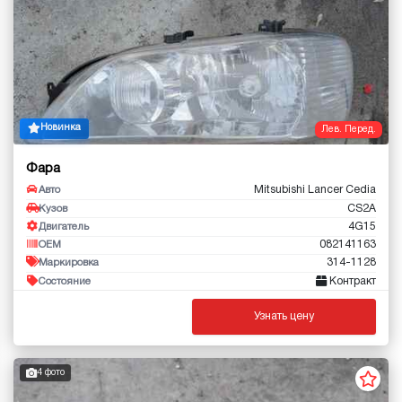
Новинка
Лев. Перед.
Фара
Mitsubishi Lancer Cedia
Авто
CS2A
Кузов
4G15
Двигатель
082141163
OEM
314-1128
Маркировка
Контракт
Состояние
Узнать цену
4 фото