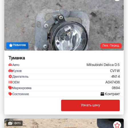
Новинка
Лев. Перед.
Туманка
Mitsubishi Delica D:5
Авто
CV1W
Кузов
4N14
Двигатель
A047436
OEM
0894
Маркировка
Контракт
Состояние
Узнать цену
2 фото