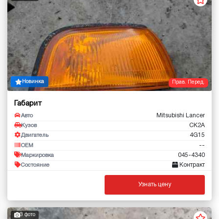
Новинка
Прав. Перед.
Габарит
Mitsubishi Lancer
Авто
CK2A
Кузов
4G15
Двигатель
--
OEM
045-4340
Маркировка
Контракт
Состояние
Узнать цену
3 фото