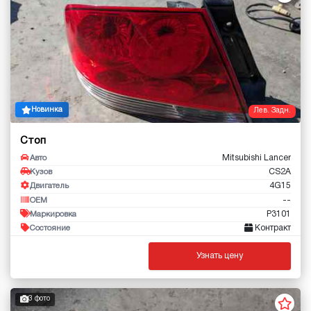
Новинка
Лев. Задн.
Стоп
Mitsubishi Lancer
Авто
CS2A
Кузов
4G15
Двигатель
--
OEM
P3101
Маркировка
Контракт
Состояние
Узнать цену
3 фото