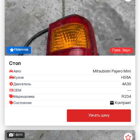
Новинка
Прав. Задн.
Стоп
Mitsubishi Pajero Mini
Авто
H58A
Кузов
4A30
Двигатель
--
OEM
R234
Маркировка
Контракт
Состояние
Узнать цену
3 фото