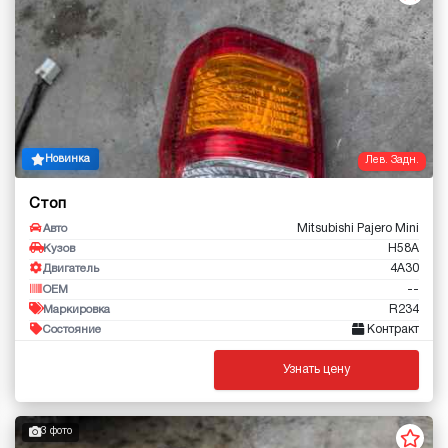
Новинка
Лев. Задн.
Стоп
Mitsubishi Pajero Mini
Авто
H58A
Кузов
4A30
Двигатель
--
OEM
R234
Маркировка
Контракт
Состояние
Узнать цену
3 фото