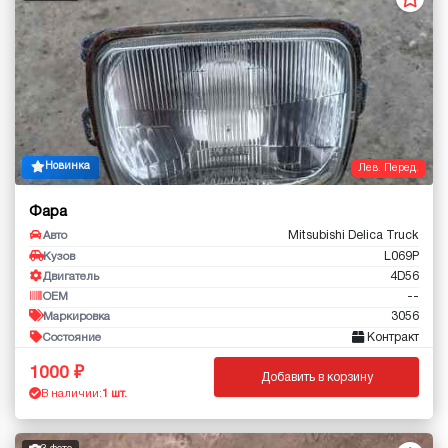
Новинка
Лев. Перед.
Фара
Mitsubishi Delica Truck
Авто
L069P
Кузов
4D56
Двигатель
--
OEM
3056
Маркировка
Контракт
Состояние
1000
Добавить в корзину
В наличии:
1 шт.