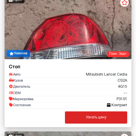
4 фото
Новинка
Прав. Задн.
Стоп
Mitsubishi Lancer Cedia
Авто
CS2A
Кузов
4G15
Двигатель
--
OEM
P3101
Маркировка
Контракт
Состояние
Узнать цену