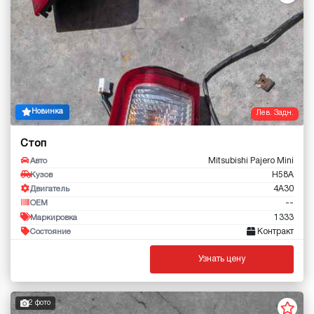
Новинка
Лев. Задн.
Стоп
Mitsubishi Pajero Mini
Авто
H58A
Кузов
4A30
Двигатель
--
OEM
1333
Маркировка
Контракт
Состояние
Узнать цену
2 фото