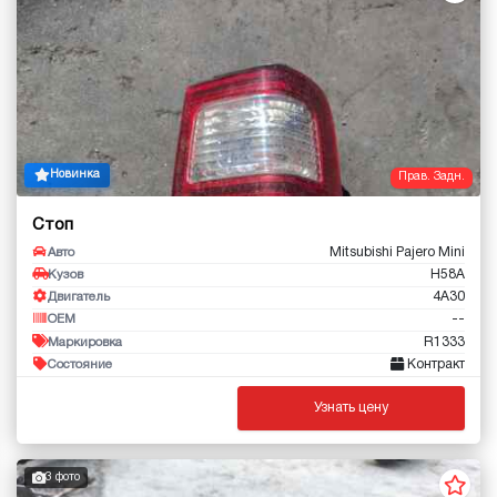
Новинка
Прав. Задн.
Стоп
Mitsubishi Pajero Mini
Авто
H58A
Кузов
4A30
Двигатель
--
OEM
R1333
Маркировка
Контракт
Состояние
Узнать цену
3 фото