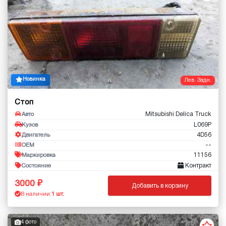
Новинка
Лев. Задн.
Стоп
Mitsubishi Delica Truck
Авто
L069P
Кузов
4D56
Двигатель
--
OEM
11156
Маркировка
Контракт
Состояние
3000
Добавить в корзину
В наличии:
1 шт.
4 фото