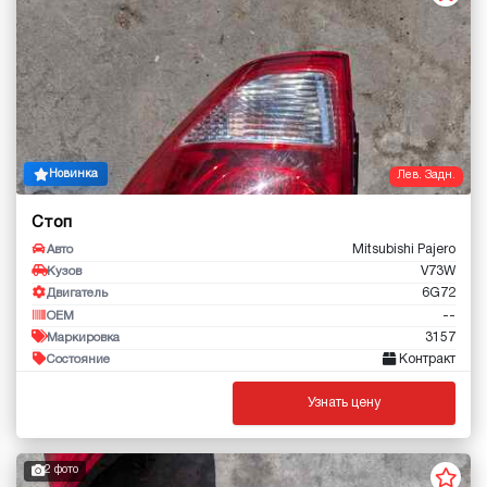
Новинка
Лев. Задн.
Стоп
Mitsubishi Pajero
Авто
V73W
Кузов
6G72
Двигатель
--
OEM
3157
Маркировка
Контракт
Состояние
Узнать цену
2 фото