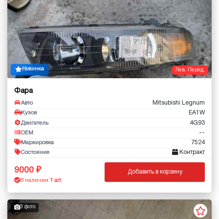
Новинка
Лев. Перед.
Фара
Mitsubishi Legnum
Авто
EA1W
Кузов
4G93
Двигатель
--
OEM
7524
Маркировка
Контракт
Состояние
9000
Добавить в корзину
В наличии:
1 шт.
3 фото