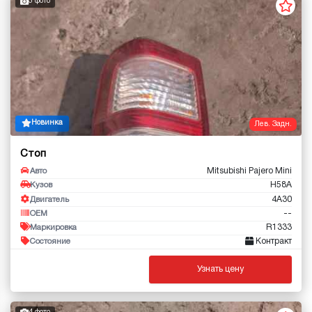
3 фото
Новинка
Лев. Задн.
Стоп
Mitsubishi Pajero Mini
Авто
H58A
Кузов
4A30
Двигатель
--
OEM
R1333
Маркировка
Контракт
Состояние
Узнать цену