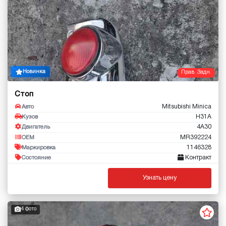
Новинка
Прав. Задн.
Стоп
Mitsubishi Minica
Авто
H31A
Кузов
4A30
Двигатель
MR392224
OEM
1146328
Маркировка
Контракт
Состояние
Узнать цену
4 фото