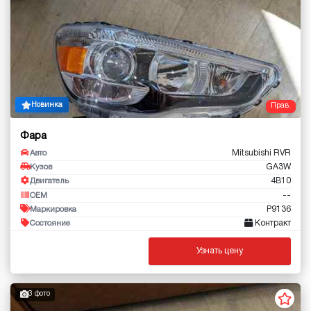
Новинка
Прав.
Фара
Mitsubishi RVR
Авто
GA3W
Кузов
4B10
Двигатель
--
OEM
P9136
Маркировка
Контракт
Состояние
Узнать цену
3 фото