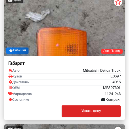
2 фото
Новинка
Лев. Перед.
Габарит
Mitsubishi Delica Truck
Авто
L069P
Кузов
4D56
Двигатель
MB527301
OEM
1124-243
Маркировка
Контракт
Состояние
Узнать цену