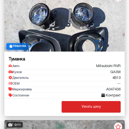
Новинка
Туманка
Mitsubishi RVR
Авто
GA3W
Кузов
4B10
Двигатель
--
OEM
A047436
Маркировка
Контракт
Состояние
Узнать цену
2 фото