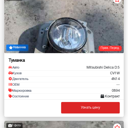
Новинка
Прав. Перед.
Туманка
Mitsubishi Delica D:5
Авто
CV1W
Кузов
4N14
Двигатель
--
OEM
0894
Маркировка
Контракт
Состояние
Узнать цену
3 фото