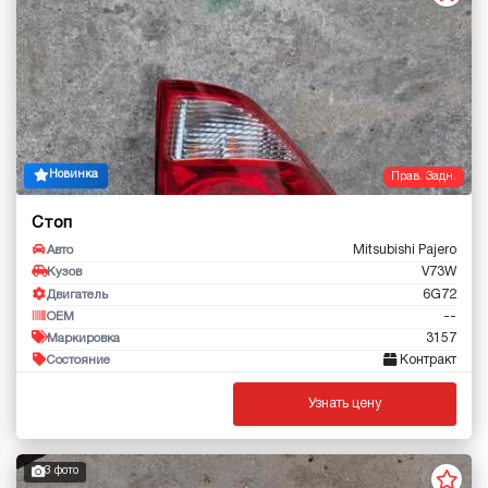
Новинка
Прав. Задн.
Стоп
Mitsubishi Pajero
Авто
V73W
Кузов
6G72
Двигатель
--
OEM
3157
Маркировка
Контракт
Состояние
Узнать цену
3 фото