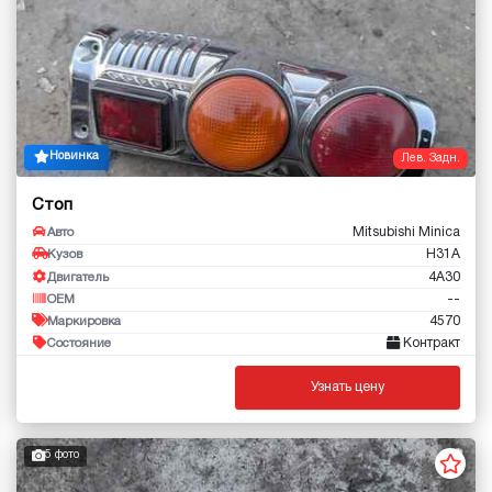
Новинка
Лев. Задн.
Стоп
Mitsubishi Minica
Авто
H31A
Кузов
4A30
Двигатель
--
OEM
4570
Маркировка
Контракт
Состояние
Узнать цену
5 фото