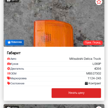
3 фото
Новинка
Прав. Перед.
Габарит
Mitsubishi Delica Truck
Авто
L069P
Кузов
4D56
Двигатель
MB527302
OEM
1124-243
Маркировка
Контракт
Состояние
Узнать цену