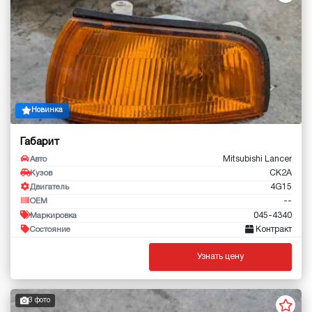
Новинка
Габарит
Mitsubishi Lancer
Авто
CK2A
Кузов
4G15
Двигатель
--
OEM
045-4340
Маркировка
Контракт
Состояние
Узнать цену
3 фото