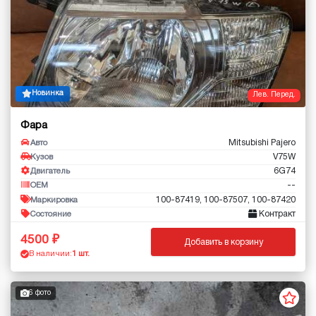
Новинка
Лев. Перед.
Фара
Mitsubishi Pajero
Авто
V75W
Кузов
6G74
Двигатель
--
OEM
100-87419, 100-87507, 100-87420
Маркировка
Контракт
Состояние
4500
Добавить в корзину
В наличии:
1 шт.
6 фото