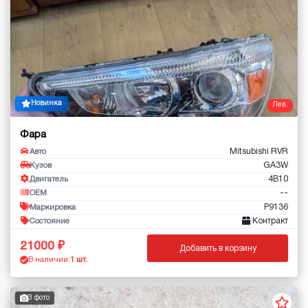
Новинка
Лев.
Фара
Mitsubishi RVR
Авто
GA3W
Кузов
4B10
Двигатель
--
OEM
P9136
Маркировка
Контракт
Состояние
21000
Добавить в корзину
В наличии:
1 шт.
3 фото