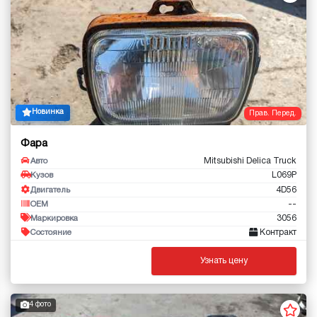
Новинка
Прав. Перед.
Фара
Mitsubishi Delica Truck
Авто
L069P
Кузов
4D56
Двигатель
--
OEM
3056
Маркировка
Контракт
Состояние
Узнать цену
4 фото