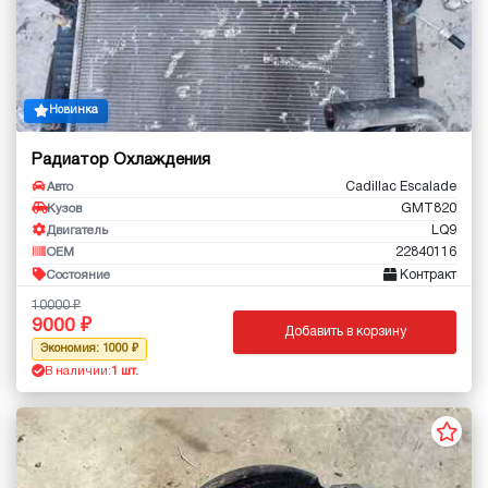
Новинка
Радиатор Охлаждения
Cadillac Escalade
Авто
GMT820
Кузов
LQ9
Двигатель
22840116
OEM
Контракт
Состояние
10000
9000
Добавить в корзину
Экономия: 1000
В наличии:
1 шт.