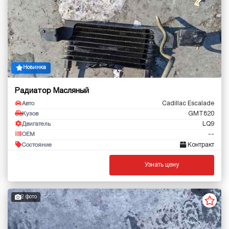
Новинка
Радиатор Масляный
Cadillac Escalade
Авто
GMT820
Кузов
LQ9
Двигатель
--
OEM
Контракт
Состояние
Узнать цену
2 фото