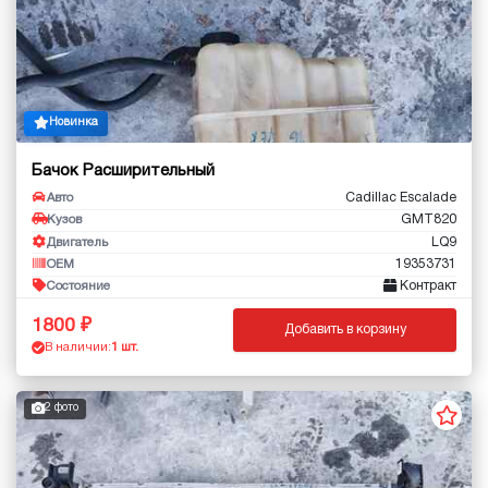
Новинка
Бачок Расширительный
Cadillac Escalade
Авто
GMT820
Кузов
LQ9
Двигатель
19353731
OEM
Контракт
Состояние
1800
Добавить в корзину
В наличии:
1 шт.
2 фото