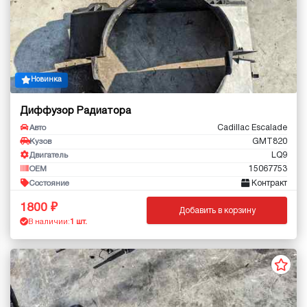
Новинка
Диффузор Радиатора
Cadillac Escalade
Авто
GMT820
Кузов
LQ9
Двигатель
15067753
OEM
Контракт
Состояние
1800
Добавить в корзину
В наличии:
1 шт.