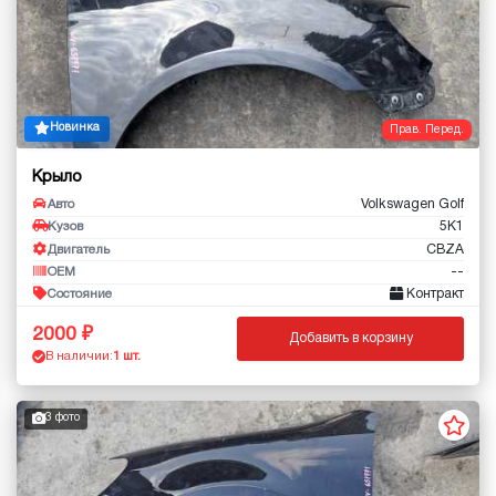
Новинка
Прав. Перед.
Крыло
Volkswagen Golf
Авто
5K1
Кузов
CBZA
Двигатель
--
OEM
Контракт
Состояние
2000
Добавить в корзину
В наличии:
1 шт.
3 фото