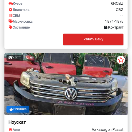
6RCBZ
Кузов
CBZ
Двигатель
--
OEM
1974-1975
Маркировка
Контракт
Состояние
Узнать цену
5 фото
Новинка
Ноускат
Volkswagen Passat
Авто