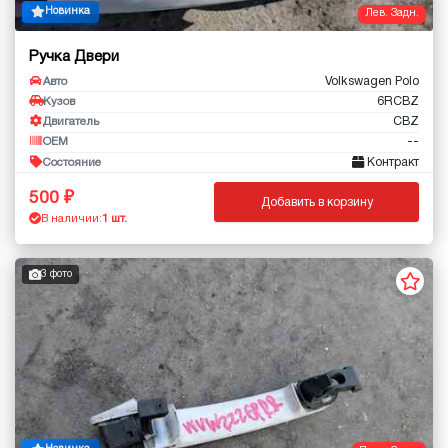
Новинка
Лев. Задн.
Ручка Двери
Volkswagen Polo
Авто
6RCBZ
Кузов
CBZ
Двигатель
--
OEM
Контракт
Состояние
500
Добавить в корзину
В наличии:
1 шт.
3 фото