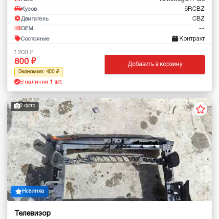
6RCBZ
Кузов
CBZ
Двигатель
--
OEM
Контракт
Состояние
1200
800
Добавить в корзину
Экономия: 400
В наличии:
1 шт.
2 фото
Новинка
Телевизор