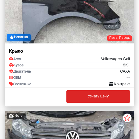
Новинка
Прав. Перед.
Крыло
Volkswagen Golf
Авто
5K1
Кузов
CAXA
Двигатель
--
OEM
Контракт
Состояние
Узнать цену
5 фото