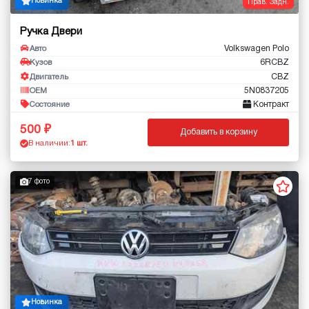
Новинка
Прав. Задн.
Ручка Двери
Volkswagen Polo
Авто
6RCBZ
Кузов
CBZ
Двигатель
5N0837205
OEM
Контракт
Состояние
500
Добавить в корзину
В наличии:
1 шт.
7 фото
Новинка