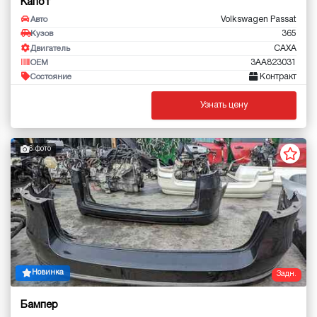
Капот
Volkswagen Passat
Авто
365
Кузов
CAXA
Двигатель
3AA823031
OEM
Контракт
Состояние
Узнать цену
6 фото
Новинка
Задн.
Бампер