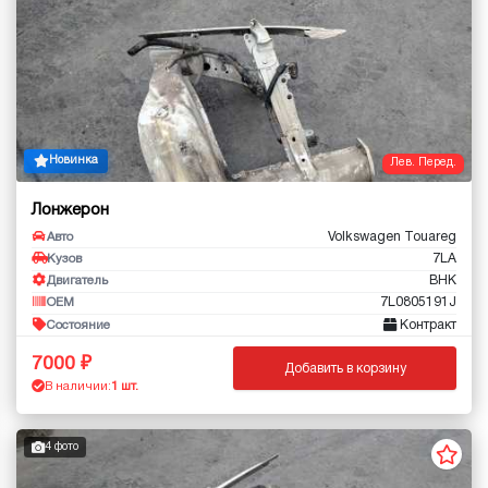
Новинка
Лев. Перед.
Лонжерон
Volkswagen Touareg
Авто
7LA
Кузов
BHK
Двигатель
7L0805191J
OEM
Контракт
Состояние
7000
Добавить в корзину
В наличии:
1 шт.
4 фото