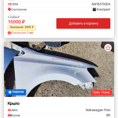
3AF827025A
OEM
Контракт
Состояние
17000
15000
Добавить в корзину
Экономия: 2000
В наличии:
1 шт.
Новинка
Прав. Перед.
Крыло
Volkswagen Polo
Авто
6R
Кузов