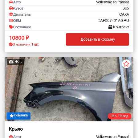
Volkswagen Passat
Авто
365
Кузов
CAXA
Двигатель
3AF807421AGRU
OEM
Контракт
Состояние
10800
Добавить в корзину
В наличии:
1 шт.
3 фото
Новинка
Лев. Перед.
Крыло
Volkswagen Passat
Авто