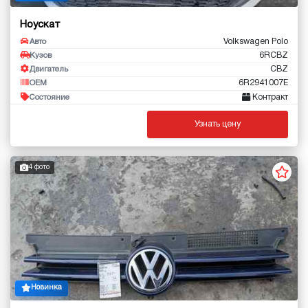
Ноускат
Volkswagen Polo
Авто
6RCBZ
Кузов
CBZ
Двигатель
6R2941007E
OEM
Контракт
Состояние
Узнать цену
4 фото
Новинка