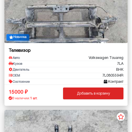
Новинка
Телевизор
Volkswagen Touareg
Авто
7LA
Кузов
BHK
Двигатель
7L0805594R
OEM
Контракт
Состояние
15000
Добавить в корзину
В наличии:
1 шт.