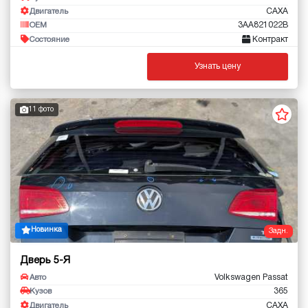
CAXA
Двигатель
3AA821022B
OEM
Контракт
Состояние
Узнать цену
11 фото
Новинка
Задн.
Дверь 5-Я
Volkswagen Passat
Авто
365
Кузов
CAXA
Двигатель