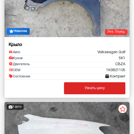
Новинка
Лев. Перед.
Крыло
Volkswagen Golf
Авто
5K1
Кузов
CBZA
Двигатель
1K9821105
OEM
Контракт
Состояние
Узнать цену
3 фото