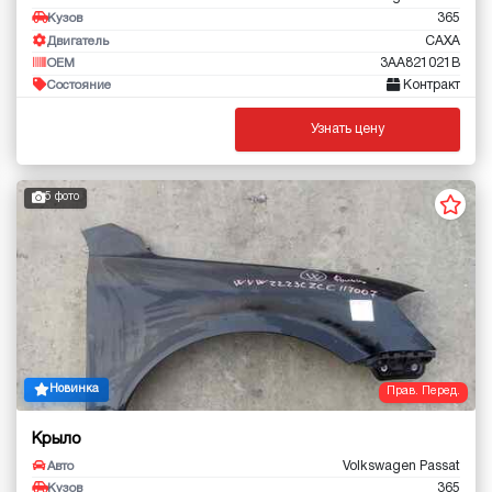
365
Кузов
CAXA
Двигатель
3AA821021B
OEM
Контракт
Состояние
Узнать цену
5 фото
Новинка
Прав. Перед.
Крыло
Volkswagen Passat
Авто
365
Кузов