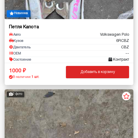
Новинка
Петля Капота
Volkswagen Polo
Авто
6RCBZ
Кузов
CBZ
Двигатель
--
OEM
Контракт
Состояние
1000
Добавить в корзину
В наличии:
1 шт.
2 фото