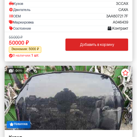
3CCAX
Кузов
CAXA
Двигатель
3AA807217F
OEM
A046439
Маркировка
Контракт
Состояние
55000
50000
Добавить в корзину
Экономия: 5000
В наличии:
1 шт.
3 фото
Новинка