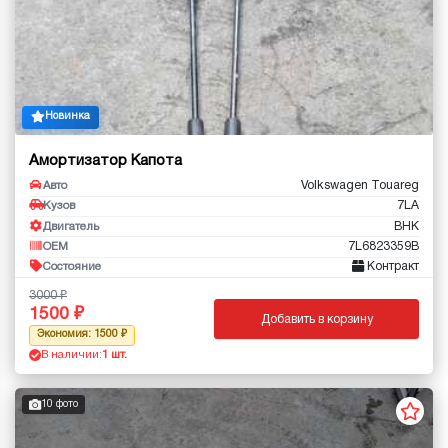
Новинка
Амортизатор Капота
Volkswagen Touareg
Авто
7LA
Кузов
BHK
Двигатель
7L6823359B
OEM
Контракт
Состояние
3000
1500
Добавить в корзину
Экономия: 1500
В наличии:
1 шт.
10 фото