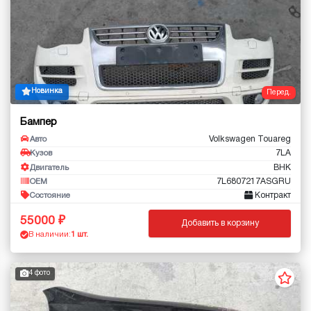
Новинка
Перед.
Бампер
Volkswagen Touareg
Авто
7LA
Кузов
BHK
Двигатель
7L6807217ASGRU
OEM
Контракт
Состояние
55000
Добавить в корзину
В наличии:
1 шт.
4 фото