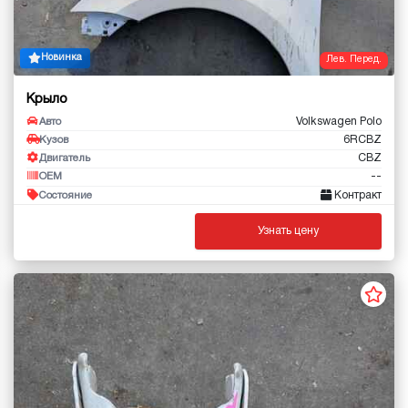
Новинка
Лев. Перед.
Крыло
Volkswagen Polo
Авто
6RCBZ
Кузов
CBZ
Двигатель
--
OEM
Контракт
Состояние
Узнать цену