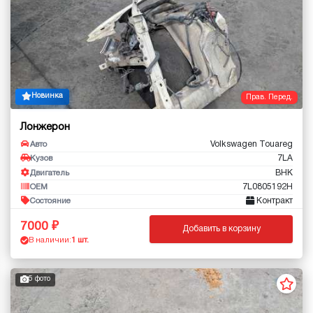
Новинка
Прав. Перед.
Лонжерон
Volkswagen Touareg
Авто
7LA
Кузов
BHK
Двигатель
7L0805192H
OEM
Контракт
Состояние
7000
Добавить в корзину
В наличии:
1 шт.
5 фото