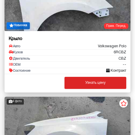
Новинка
Прав. Перед.
Крыло
Volkswagen Polo
Авто
6RCBZ
Кузов
CBZ
Двигатель
--
OEM
Контракт
Состояние
Узнать цену
4 фото