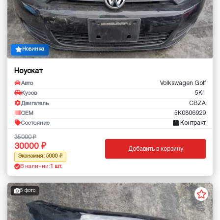
Новинка
Ноускат
Volkswagen Golf
Авто
5K1
Кузов
CBZA
Двигатель
5K0806929
OEM
Контракт
Состояние
35000
30000
Добавить в корзину
Экономия: 5000
В наличии:
1 шт.
5 фото