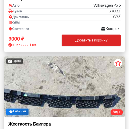
Volkswagen Polo
Авто
6RCBZ
Кузов
CBZ
Двигатель
--
OEM
Контракт
Состояние
9000
Добавить в корзину
В наличии:
1 шт.
2 фото
Новинка
Задн.
Жесткость Бампера