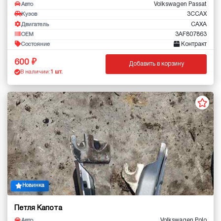
Volkswagen Passat
Авто
3CCAX
Кузов
CAXA
Двигатель
3AF807863
OEM
Контракт
Состояние
600
Добавить в корзину
В наличии:
1 шт.
Новинка
Петля Капота
Volkswagen Polo
Авто