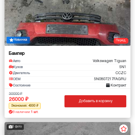
Новинка
Перед.
Бампер
Volkswagen Tiguan
Авто
5N1
Кузов
CCZC
Двигатель
5N0807217FAGRU
OEM
Контракт
Состояние
30000
26000
Добавить в корзину
Экономия: 4000
В наличии:
1 шт.
5 фото