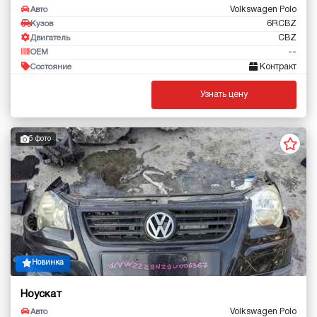
Volkswagen Polo
Авто
6RCBZ
Кузов
CBZ
Двигатель
--
OEM
Контракт
Состояние
Узнать цену
5 фото
Новинка
Ноускат
Volkswagen Polo
Авто