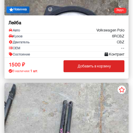
Новинка
Задн.
Лейба
Volkswagen Polo
Авто
6RCBZ
Кузов
CBZ
Двигатель
--
OEM
Контракт
Состояние
1500
Добавить в корзину
В наличии:
1 шт.