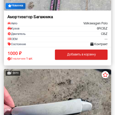
Новинка
Амортизатор Багажника
Volkswagen Polo
Авто
6RCBZ
Кузов
CBZ
Двигатель
--
OEM
Контракт
Состояние
1000
Добавить в корзину
В наличии:
1 шт.
2 фото