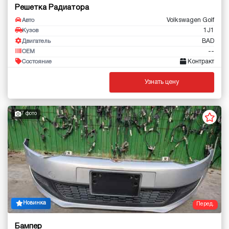
Решетка Радиатора
Volkswagen Golf
Авто
1J1
Кузов
BAD
Двигатель
--
OEM
Контракт
Состояние
Узнать цену
7 фото
Новинка
Перед.
Бампер