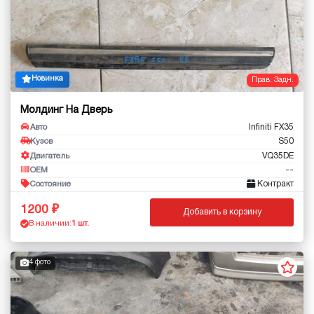
Новинка
Прав. Задн.
Молдинг На Дверь
Infiniti FX35
Авто
S50
Кузов
VQ35DE
Двигатель
--
OEM
Контракт
Состояние
1200
Добавить в корзину
В наличии:
1 шт.
4 фото