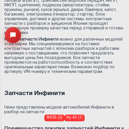
силовой агрегат), трансмиссия (коробка передач, АКПП,
МКПП, сцепление), подвеска (амортизаторы, стойки,
пружины, рычаги), кузов (крылья, двери, бампера, капот,
багажник), электроника (генератор, стартер, блок
управления, датчики) и другие системы. контрактные
запчасти с разборок и аукционов Японии проходят
тщательную проверку качества перед отправкой и готовы
к установке.
Открыть меню
Купить запчасти Инфинити
можно для различных моделей
этой марки. Мы специализируемся на поставке
контрактных запчастей с японских разборок и работаем
напрямую с поставщиками, что позволяет предлагать
выгодные цены без посредников. Все запчасти
проверяются на работоспособность и соответствие
оригинальным характеристикам. Возможен подбор по
артикулу, VIN-номеру и техническим параметрам.
Запчасти Инфинити
Ниже представлены модели автомобилей Инфинити в
разбор на запчасти:
ФХ35 (2)
Ку 45 (1)
Преимущества покупки запчастей Инфинити у