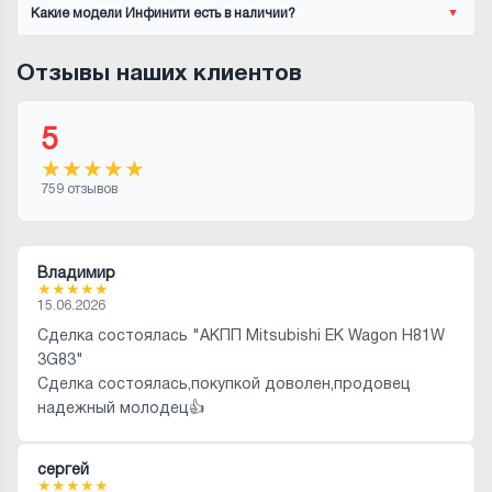
Какие модели Инфинити есть в наличии?
Отзывы наших клиентов
5
★
★
★
★
★
759 отзывов
Владимир
★
★
★
★
★
15.06.2026
Сделка состоялась "АКПП Mitsubishi EK Wagon H81W
3G83"
Сделка состоялась,покупкой доволен,продовец
надежный молодец👍
сергей
★
★
★
★
★