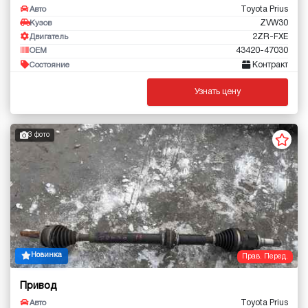
Toyota Prius
Авто
ZVW30
Кузов
2ZR-FXE
Двигатель
43420-47030
OEM
Контракт
Состояние
Узнать цену
3 фото
Новинка
Прав. Перед.
Привод
Toyota Prius
Авто