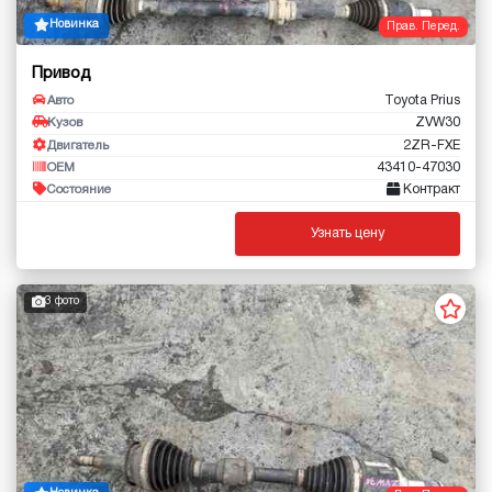
Новинка
Прав. Перед.
Привод
Toyota Prius
Авто
ZVW30
Кузов
2ZR-FXE
Двигатель
43410-47030
OEM
Контракт
Состояние
Узнать цену
3 фото