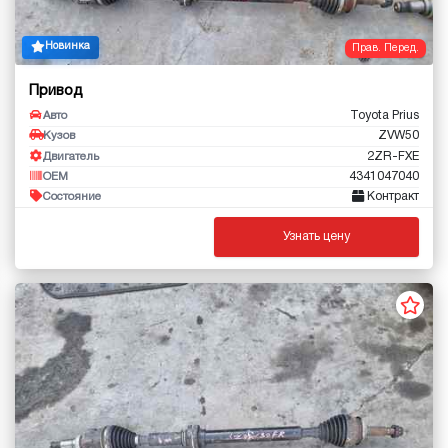
Новинка
Прав. Перед.
Привод
Toyota Prius
Авто
ZVW50
Кузов
2ZR-FXE
Двигатель
4341047040
OEM
Контракт
Состояние
Узнать цену