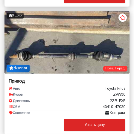
3 фото
Новинка
Прав. Перед.
Привод
Toyota Prius
Авто
ZVW30
Кузов
2ZR-FXE
Двигатель
43410-47030
OEM
Контракт
Состояние
Узнать цену