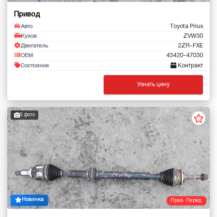
Привод
Toyota Prius
Авто
ZVW30
Кузов
2ZR-FXE
Двигатель
43420-47030
OEM
Контракт
Состояние
Узнать цену
3 фото
Новинка
Прав. Перед.