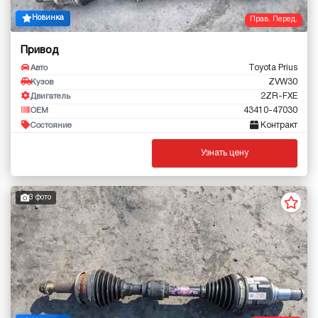
Новинка
Прав. Перед.
Привод
Toyota Prius
Авто
ZVW30
Кузов
2ZR-FXE
Двигатель
43410-47030
OEM
Контракт
Состояние
Узнать цену
3 фото