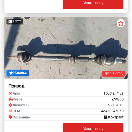
Узнать цену
3 фото
Новинка
Прав. Перед.
Привод
Toyota Prius
Авто
ZVW30
Кузов
2ZR-FXE
Двигатель
43410-47030
OEM
Контракт
Состояние
Узнать цену