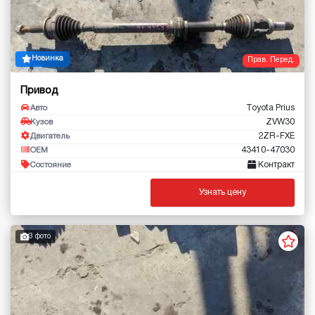
Новинка
Прав. Перед.
Привод
Toyota Prius
Авто
ZVW30
Кузов
2ZR-FXE
Двигатель
43410-47030
OEM
Контракт
Состояние
Узнать цену
3 фото