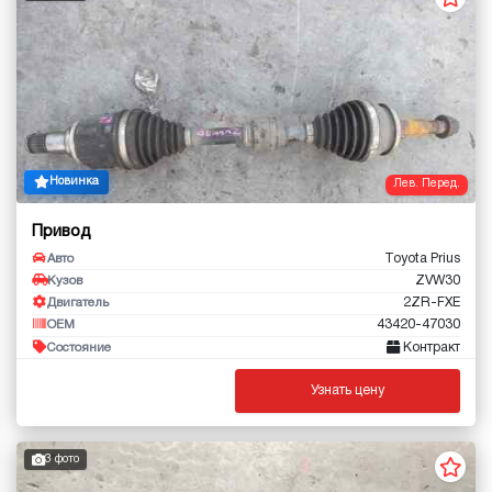
Новинка
Лев. Перед.
Привод
Toyota Prius
Авто
ZVW30
Кузов
2ZR-FXE
Двигатель
43420-47030
OEM
Контракт
Состояние
Узнать цену
3 фото