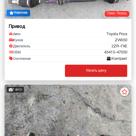
Новинка
Прав. Перед.
Привод
Toyota Prius
Авто
ZVW30
Кузов
2ZR-FXE
Двигатель
43410-47030
OEM
Контракт
Состояние
Узнать цену
3 фото