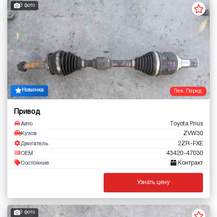
3 фото
Новинка
Лев. Перед.
Привод
Toyota Prius
Авто
ZVW30
Кузов
2ZR-FXE
Двигатель
43420-47030
OEM
Контракт
Состояние
Узнать цену
3 фото