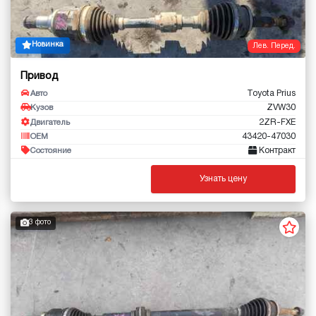
Новинка
Лев. Перед.
Привод
Toyota Prius
Авто
ZVW30
Кузов
2ZR-FXE
Двигатель
43420-47030
OEM
Контракт
Состояние
Узнать цену
3 фото