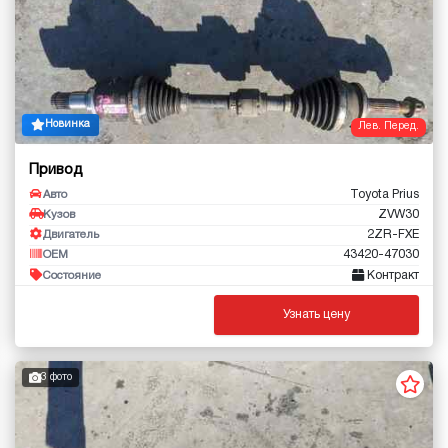
Новинка
Лев. Перед.
Привод
Toyota Prius
Авто
ZVW30
Кузов
2ZR-FXE
Двигатель
43420-47030
OEM
Контракт
Состояние
Узнать цену
3 фото