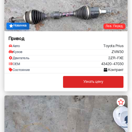
Новинка
Лев. Перед.
Привод
Toyota Prius
Авто
ZVW30
Кузов
2ZR-FXE
Двигатель
43420-47030
OEM
Контракт
Состояние
Узнать цену