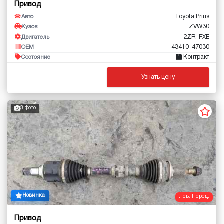
Привод
Toyota Prius
Авто
ZVW30
Кузов
2ZR-FXE
Двигатель
43410-47030
OEM
Контракт
Состояние
Узнать цену
3 фото
Новинка
Лев. Перед.
Привод