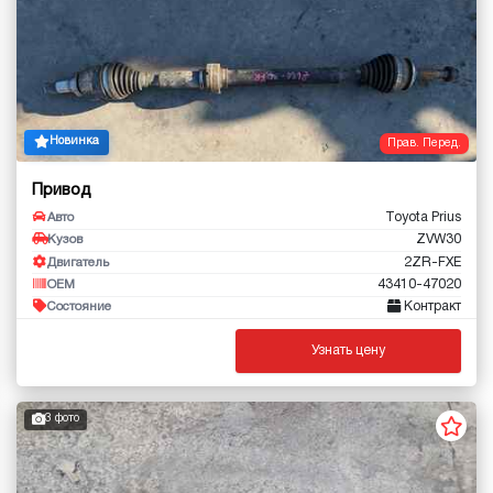
Новинка
Прав. Перед.
Привод
Toyota Prius
Авто
ZVW30
Кузов
2ZR-FXE
Двигатель
43410-47020
OEM
Контракт
Состояние
Узнать цену
3 фото