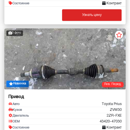
Контракт
Состояние
Узнать цену
3 фото
Новинка
Лев. Перед.
Привод
Toyota Prius
Авто
ZVW30
Кузов
2ZR-FXE
Двигатель
43420-47030
OEM
Контракт
Состояние