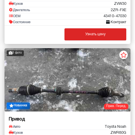
ZVW30
Кузов
2ZR-FXE
Двигатель
43410-47030
OEM
Контракт
Состояние
Узнать цену
3 фото
Новинка
Прав. Перед.
Привод
Toyota Noah
Авто
ZWR80G
Кузов