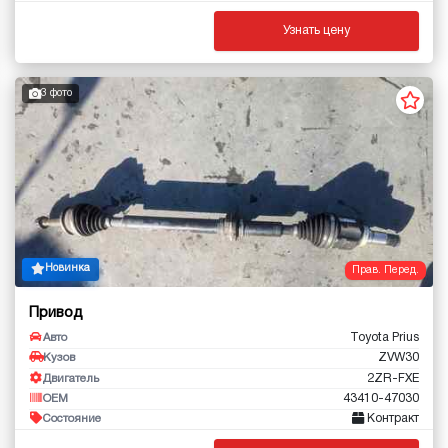
Узнать цену
3 фото
Новинка
Прав. Перед.
Привод
Toyota Prius
Авто
ZVW30
Кузов
2ZR-FXE
Двигатель
43410-47030
OEM
Контракт
Состояние