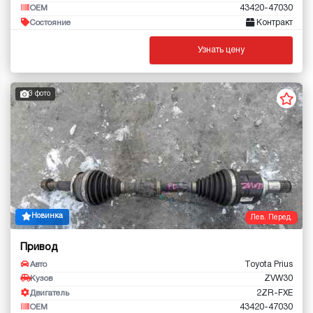
43420-47030
OEM
Контракт
Состояние
Узнать цену
3 фото
Новинка
Лев. Перед.
Привод
Toyota Prius
Авто
ZVW30
Кузов
2ZR-FXE
Двигатель
43420-47030
OEM