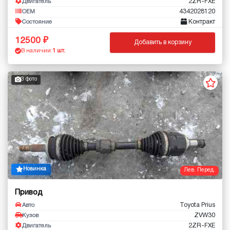
2ZR-FXE
Двигатель
4342028120
OEM
Контракт
Состояние
12500
Добавить в корзину
В наличии:
1 шт.
3 фото
Новинка
Лев. Перед.
Привод
Toyota Prius
Авто
ZVW30
Кузов
2ZR-FXE
Двигатель