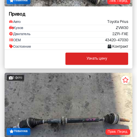
Новинка
Лев. Перед.
Привод
Toyota Prius
Авто
ZVW30
Кузов
2ZR-FXE
Двигатель
43420-47030
OEM
Контракт
Состояние
Узнать цену
3 фото
Новинка
Прав. Перед.