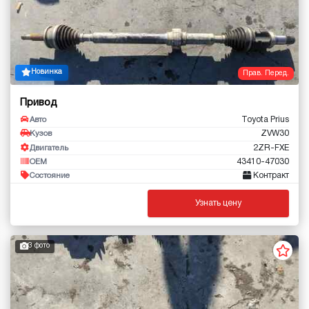
Новинка
Прав. Перед.
Привод
Toyota Prius
Авто
ZVW30
Кузов
2ZR-FXE
Двигатель
43410-47030
OEM
Контракт
Состояние
Узнать цену
3 фото