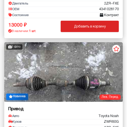
2ZR-FXE
Двигатель
4341028170
OEM
Контракт
Состояние
13000
Добавить в корзину
В наличии:
1 шт.
3 фото
Новинка
Лев. Перед.
Привод
Toyota Noah
Авто
ZWR80G
Кузов