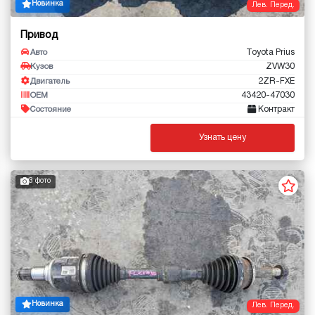
Новинка
Лев. Перед.
Привод
Toyota Prius
Авто
ZVW30
Кузов
2ZR-FXE
Двигатель
43420-47030
OEM
Контракт
Состояние
Узнать цену
3 фото
Новинка
Лев. Перед.