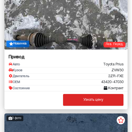
Новинка
Лев. Перед.
Привод
Toyota Prius
Авто
ZVW30
Кузов
2ZR-FXE
Двигатель
43420-47030
OEM
Контракт
Состояние
Узнать цену
3 фото