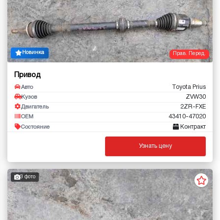
Новинка
Прав. Перед.
Привод
Toyota Prius
Авто
ZVW30
Кузов
2ZR-FXE
Двигатель
43410-47020
OEM
Контракт
Состояние
Узнать цену
3 фото