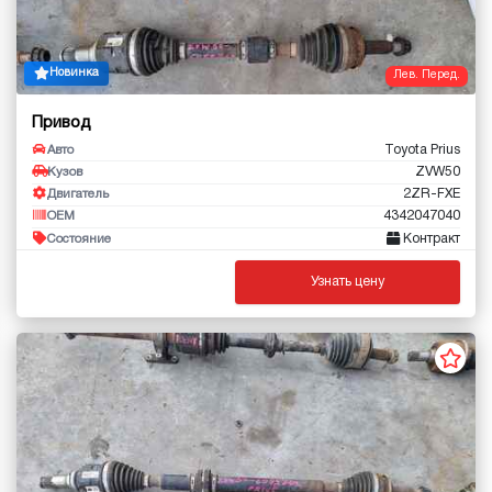
Новинка
Лев. Перед.
Привод
Toyota Prius
Авто
ZVW50
Кузов
2ZR-FXE
Двигатель
4342047040
OEM
Контракт
Состояние
Узнать цену