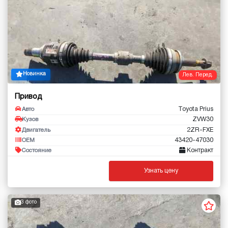
Новинка
Лев. Перед.
Привод
Toyota Prius
Авто
ZVW30
Кузов
2ZR-FXE
Двигатель
43420-47030
OEM
Контракт
Состояние
Узнать цену
3 фото