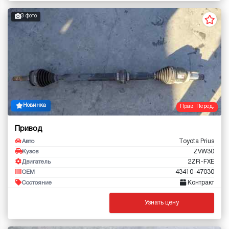
3 фото
Новинка
Прав. Перед.
Привод
Toyota Prius
Авто
ZVW30
Кузов
2ZR-FXE
Двигатель
43410-47030
OEM
Контракт
Состояние
Узнать цену