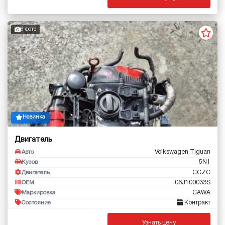
6 фото
Новинка
Двигатель
Volkswagen Tiguan
Авто
5N1
Кузов
CCZC
Двигатель
06J100033S
OEM
CAWA
Маркировка
Контракт
Состояние
Узнать цену