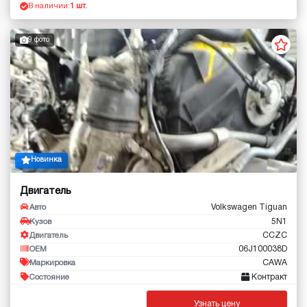
В наличии:
1 шт.
9 фото
Новинка
Двигатель
Volkswagen Tiguan
Авто
5N1
Кузов
CCZC
Двигатель
06J100038D
OEM
CAWA
Маркировка
Контракт
Состояние
Узнать цену