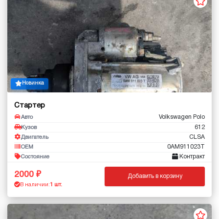
Новинка
Стартер
Volkswagen Polo
Авто
612
Кузов
CLSA
Двигатель
0AM911023T
OEM
Контракт
Состояние
2000
Добавить в корзину
В наличии:
1 шт.