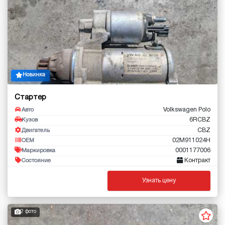
Новинка
Стартер
Volkswagen Polo
Авто
6RCBZ
Кузов
CBZ
Двигатель
02M911024H
OEM
0001177006
Маркировка
Контракт
Состояние
Узнать цену
2 фото