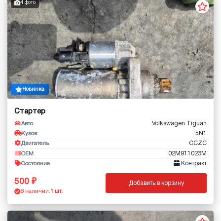
4 фото
Новинка
Стартер
Volkswagen Tiguan
Авто
5N1
Кузов
CCZC
Двигатель
02M911023M
OEM
Контракт
Состояние
500
Добавить в корзину
В наличии:
1 шт.