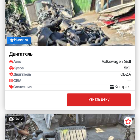
Новинка
Двигатель
Volkswagen Golf
Авто
5K1
Кузов
CBZA
Двигатель
--
OEM
Контракт
Состояние
Узнать цену
5 фото