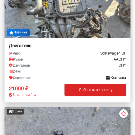
Новинка
Двигатель
Volkswagen UP
Авто
AACHY
Кузов
CHY
Двигатель
--
OEM
Контракт
Состояние
21000
Добавить в корзину
В наличии:
1 шт.
2 фото