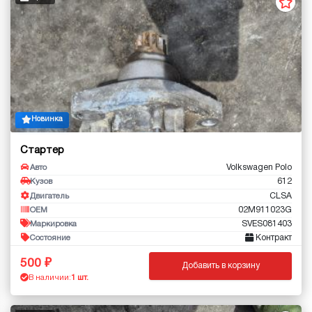
Новинка
Стартер
Volkswagen Polo
Авто
612
Кузов
CLSA
Двигатель
02M911023G
OEM
SVES081403
Маркировка
Контракт
Состояние
500
Добавить в корзину
В наличии:
1 шт.