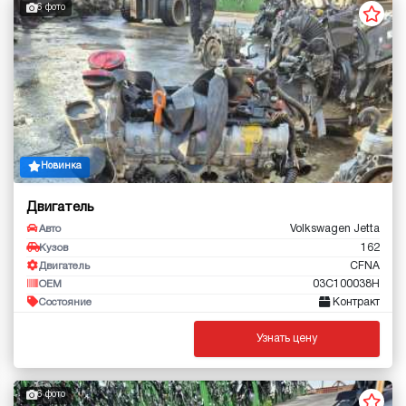
6 фото
Новинка
Двигатель
Volkswagen Jetta
Авто
162
Кузов
CFNA
Двигатель
03С100038H
OEM
Контракт
Состояние
Узнать цену
6 фото