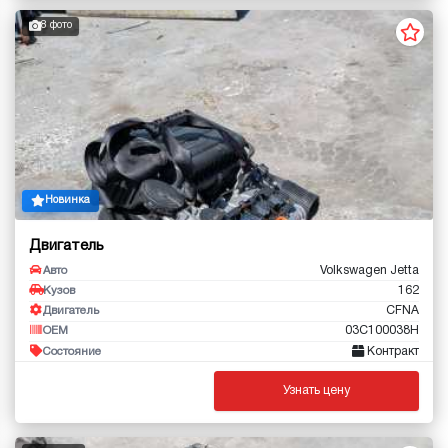
8 фото
Новинка
Двигатель
Volkswagen Jetta
Авто
162
Кузов
CFNA
Двигатель
03C100038H
OEM
Контракт
Состояние
Узнать цену