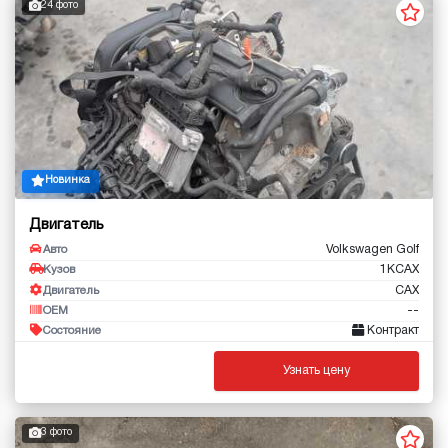
24 фото
Новинка
Двигатель
Volkswagen Golf
Авто
1KCAX
Кузов
CAX
Двигатель
--
OEM
Контракт
Состояние
Узнать цену
3 фото