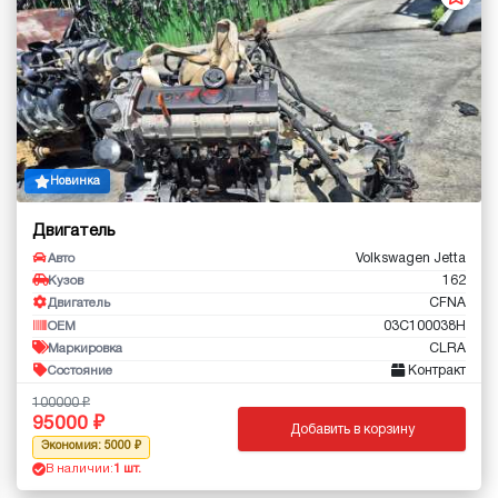
Новинка
Двигатель
Volkswagen Jetta
Авто
162
Кузов
CFNA
Двигатель
03С100038H
OEM
CLRA
Маркировка
Контракт
Состояние
100000
95000
Добавить в корзину
Экономия: 5000
В наличии:
1 шт.