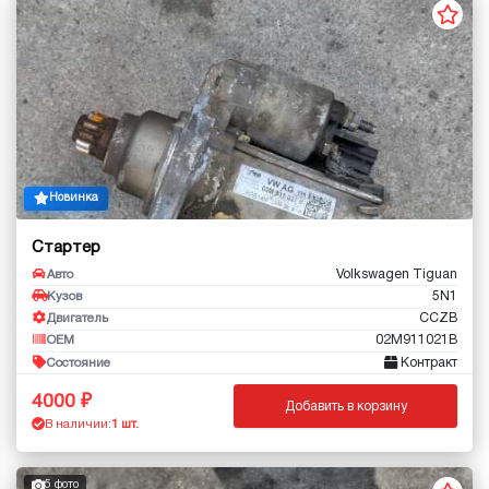
Новинка
Стартер
Volkswagen Tiguan
Авто
5N1
Кузов
CCZB
Двигатель
02M911021B
OEM
Контракт
Состояние
4000
Добавить в корзину
В наличии:
1 шт.
5 фото