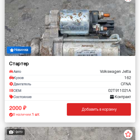
Новинка
Стартер
Volkswagen Jetta
Авто
162
Кузов
CFNA
Двигатель
02T911021A
OEM
Контракт
Состояние
2000
Добавить в корзину
В наличии:
1 шт.
2 фото