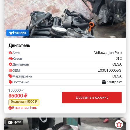
Новинка
Двигатель
Volkswagen Polo
Авто
612
Кузов
CLSA
Двигатель
L03C100038G
OEM
CLSA
Маркировка
Контракт
Состояние
100000
95000
Добавить в корзину
Экономия: 5000
В наличии:
1 шт.
7 фото