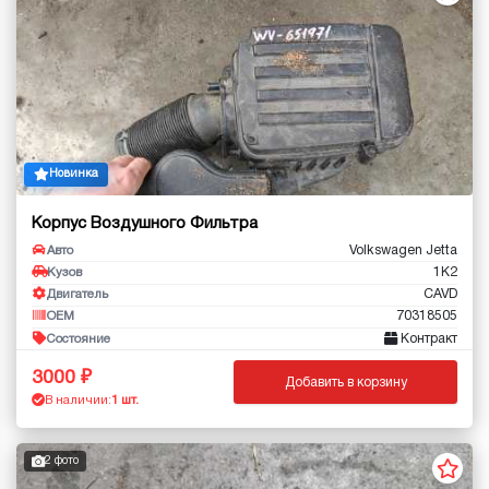
Новинка
Корпус Воздушного Фильтра
Volkswagen Jetta
Авто
1K2
Кузов
CAVD
Двигатель
70318505
OEM
Контракт
Состояние
3000
Добавить в корзину
В наличии:
1 шт.
2 фото