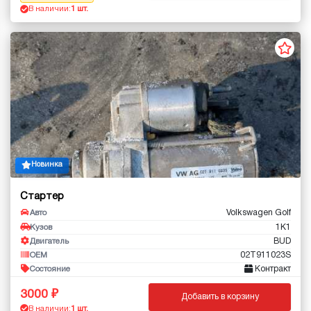
В наличии:
1 шт.
Новинка
Стартер
Volkswagen Golf
Авто
1K1
Кузов
BUD
Двигатель
02T911023S
OEM
Контракт
Состояние
3000
Добавить в корзину
В наличии:
1 шт.