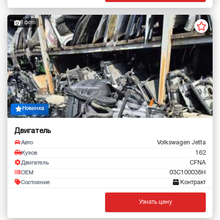
8 фото
Новинка
Двигатель
Volkswagen Jetta
Авто
162
Кузов
CFNA
Двигатель
03C100038H
OEM
Контракт
Состояние
Узнать цену