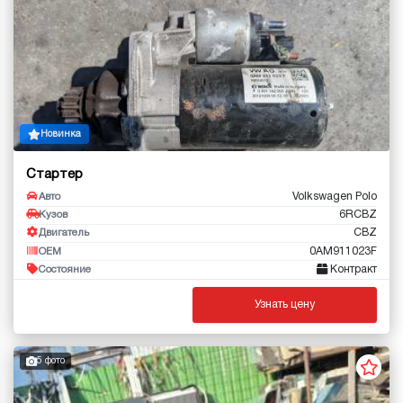
Новинка
Стартер
Volkswagen Polo
Авто
6RCBZ
Кузов
CBZ
Двигатель
0AM911023F
OEM
Контракт
Состояние
Узнать цену
5 фото