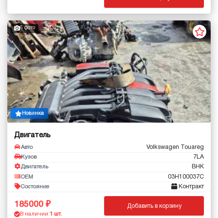
6 фото
Новинка
Двигатель
Volkswagen Touareg
Авто
7LA
Кузов
BHK
Двигатель
03H100037C
OEM
Контракт
Состояние
185000
Добавить в корзину
В наличии:
1 шт.