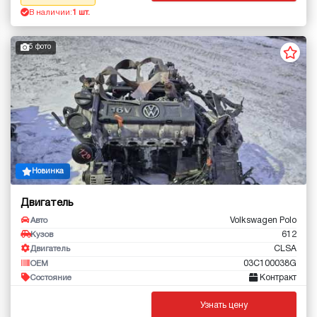
В наличии:
1 шт.
5 фото
Новинка
Двигатель
Volkswagen Polo
Авто
612
Кузов
CLSA
Двигатель
03C100038G
OEM
Контракт
Состояние
Узнать цену