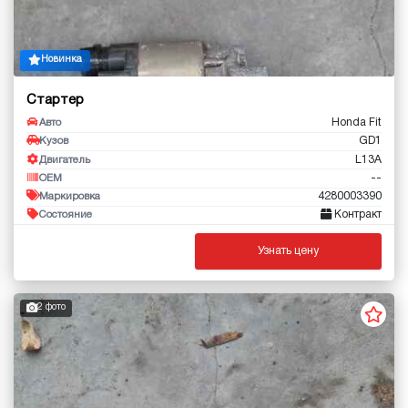
Новинка
Стартер
Honda Fit
Авто
GD1
Кузов
L13A
Двигатель
--
OEM
4280003390
Маркировка
Контракт
Состояние
Узнать цену
2 фото