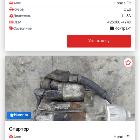
Honda Fit
Авто
GE6
Кузов
L13A
Двигатель
428000-4740
OEM
Контракт
Состояние
Узнать цену
Новинка
Стартер
Honda Fit
Авто