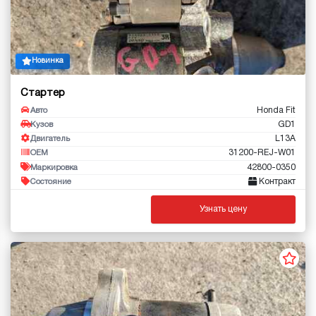
Новинка
Стартер
Honda Fit
Авто
GD1
Кузов
L13A
Двигатель
31200-REJ-W01
OEM
42800-0350
Маркировка
Контракт
Состояние
Узнать цену