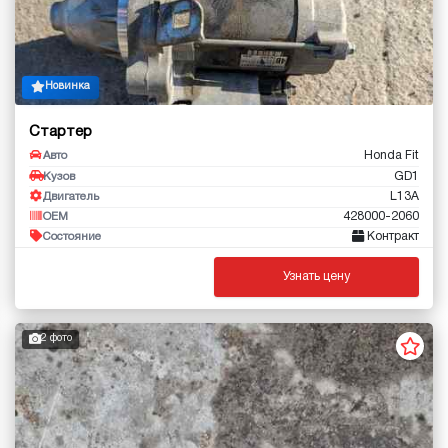
Новинка
Стартер
Honda Fit
Авто
GD1
Кузов
L13A
Двигатель
428000-2060
OEM
Контракт
Состояние
Узнать цену
2 фото