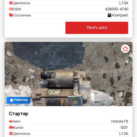
L13A
Двигатель
428000-4740
OEM
Контракт
Состояние
Узнать цену
Новинка
Стартер
Honda Fit
Авто
GD1
Кузов
L13A
Двигатель