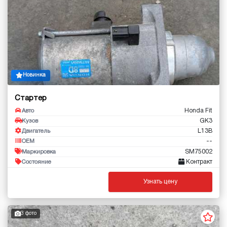
Новинка
Стартер
Honda Fit
Авто
GK3
Кузов
L13B
Двигатель
--
OEM
SM75002
Маркировка
Контракт
Состояние
Узнать цену
3 фото