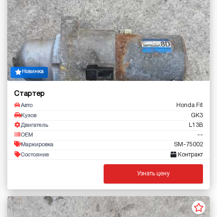
Новинка
Стартер
Honda Fit
Авто
GK3
Кузов
L13B
Двигатель
--
OEM
SM-75002
Маркировка
Контракт
Состояние
Узнать цену