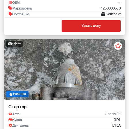
--
OEM
4280000350
Маркировка
Контракт
Состояние
Узнать цену
2 фото
Новинка
Стартер
Honda Fit
Авто
GD1
Кузов
L13A
Двигатель