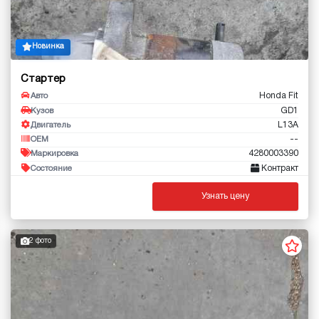
Новинка
Стартер
Honda Fit
Авто
GD1
Кузов
L13A
Двигатель
--
OEM
4280003390
Маркировка
Контракт
Состояние
Узнать цену
2 фото