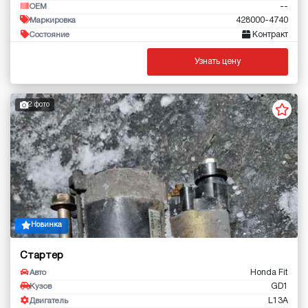
--
OEM
428000-4740
Маркировка
Контракт
Состояние
Узнать цену
2 фото
Новинка
Стартер
Honda Fit
Авто
GD1
Кузов
L13A
Двигатель