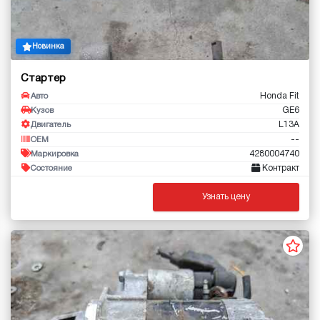
Новинка
Стартер
Honda Fit
Авто
GE6
Кузов
L13A
Двигатель
--
OEM
4280004740
Маркировка
Контракт
Состояние
Узнать цену