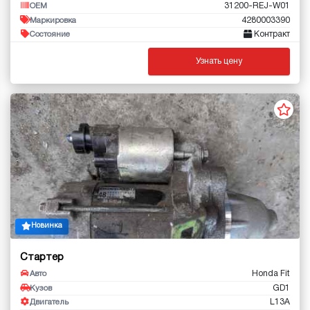
31200-REJ-W01
OEM
4280003390
Маркировка
Контракт
Состояние
Узнать цену
Новинка
Стартер
Honda Fit
Авто
GD1
Кузов
L13A
Двигатель