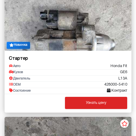
Новинка
Стартер
Honda Fit
Авто
GE6
Кузов
L13A
Двигатель
428000-5410
OEM
Контракт
Состояние
Узнать цену