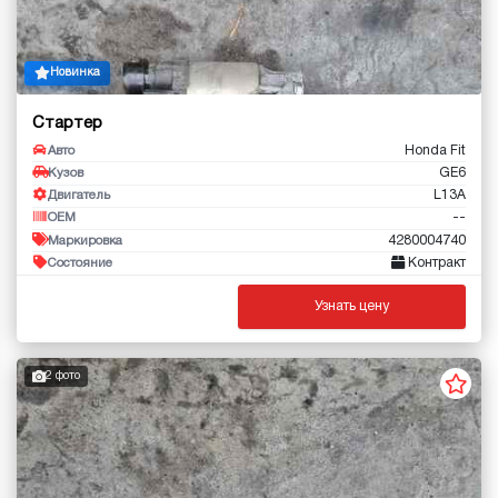
Новинка
Стартер
Honda Fit
Авто
GE6
Кузов
L13A
Двигатель
--
OEM
4280004740
Маркировка
Контракт
Состояние
Узнать цену
2 фото