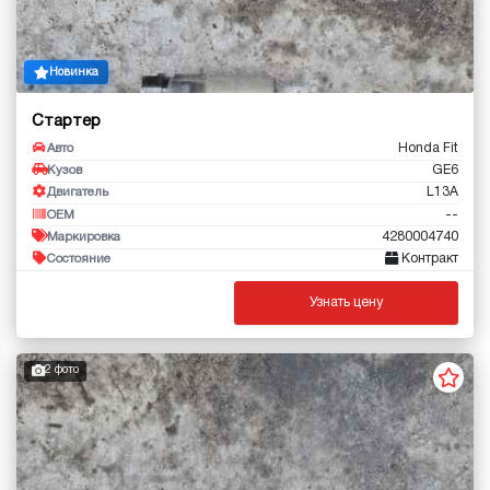
Новинка
Стартер
Honda Fit
Авто
GE6
Кузов
L13A
Двигатель
--
OEM
4280004740
Маркировка
Контракт
Состояние
Узнать цену
2 фото