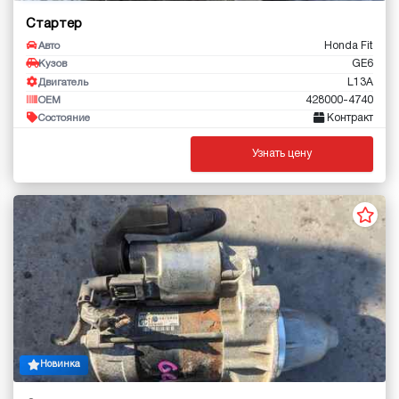
Стартер
Honda Fit
Авто
GE6
Кузов
L13A
Двигатель
428000-4740
OEM
Контракт
Состояние
Узнать цену
Новинка