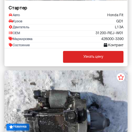
Стартер
Honda Fit
Авто
GD1
Кузов
L13A
Двигатель
31200-REJ-W01
OEM
428000-3390
Маркировка
Контракт
Состояние
Узнать цену
Новинка