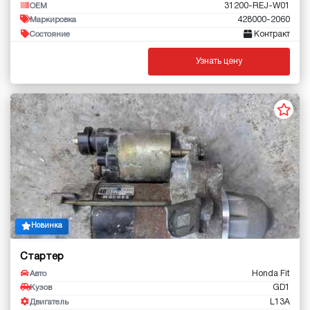
31200-REJ-W01
OEM
428000-2060
Маркировка
Контракт
Состояние
Узнать цену
Новинка
Стартер
Honda Fit
Авто
GD1
Кузов
L13A
Двигатель