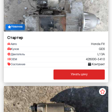
Новинка
Стартер
Honda Fit
Авто
GE6
Кузов
L13A
Двигатель
428000-5410
OEM
Контракт
Состояние
Узнать цену