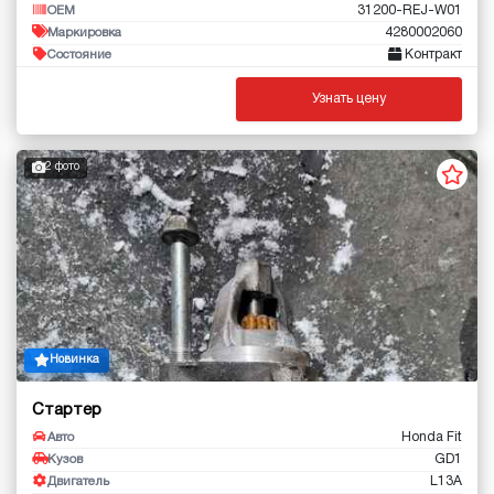
31200-REJ-W01
OEM
4280002060
Маркировка
Контракт
Состояние
Узнать цену
2 фото
Новинка
Стартер
Honda Fit
Авто
GD1
Кузов
L13A
Двигатель