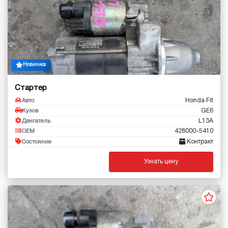
Новинка
Стартер
Honda Fit
Авто
GE6
Кузов
L13A
Двигатель
428000-5410
OEM
Контракт
Состояние
Узнать цену