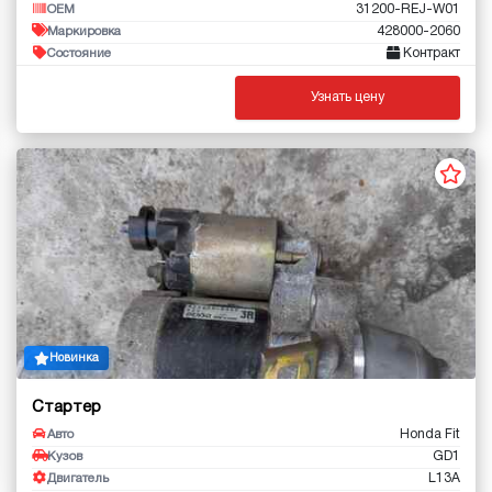
31200-REJ-W01
OEM
428000-2060
Маркировка
Контракт
Состояние
Узнать цену
Новинка
Стартер
Honda Fit
Авто
GD1
Кузов
L13A
Двигатель