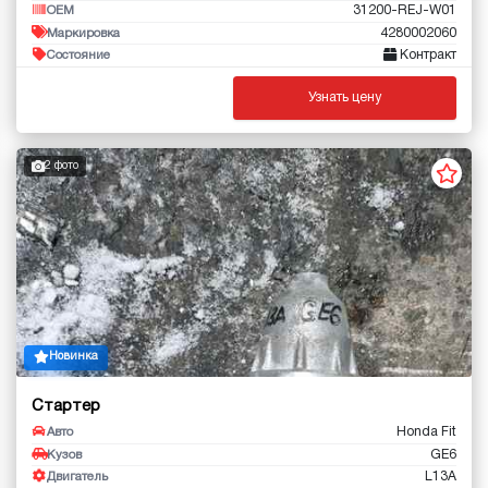
31200-REJ-W01
OEM
4280002060
Маркировка
Контракт
Состояние
Узнать цену
2 фото
Новинка
Стартер
Honda Fit
Авто
GE6
Кузов
L13A
Двигатель