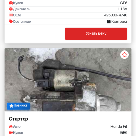
GE6
Кузов
L13A
Двигатель
428000-4740
OEM
Контракт
Состояние
Узнать цену
Новинка
Стартер
Honda Fit
Авто
GE6
Кузов