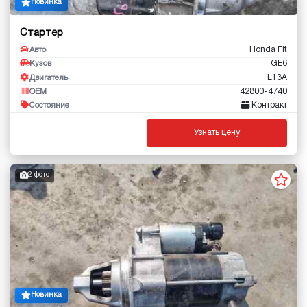
Новинка
Стартер
Honda Fit
Авто
GE6
Кузов
L13A
Двигатель
42800-4740
OEM
Контракт
Состояние
Узнать цену
2 фото
Новинка