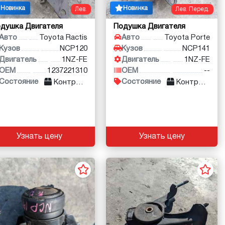
Новинка
Новинка
Лев.
Лев. Перед.
душка Двигателя
Подушка Двигателя
Авто
Toyota Ractis
Авто
Toyota Porte
Кузов
NCP120
Кузов
NCP141
Двигатель
1NZ-FE
Двигатель
1NZ-FE
OEM
1237221310
OEM
--
Состояние
Состояние
Контракт
Контракт
Узнать цену
Узнать цену