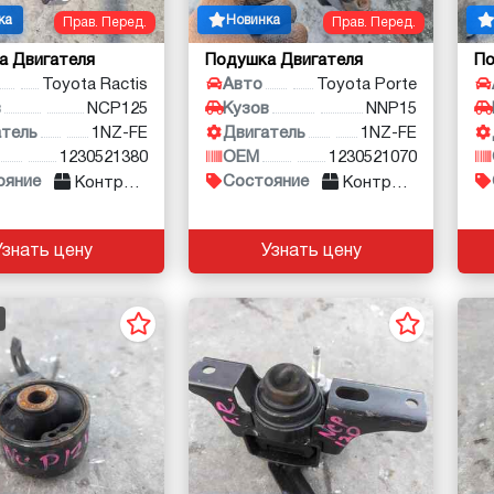
ка
Новинка
Прав. Перед.
Прав. Перед.
а Двигателя
Подушка Двигателя
По
Toyota Ractis
Авто
Toyota Porte
в
NCP125
Кузов
NNP15
атель
1NZ-FE
Двигатель
1NZ-FE
1230521380
OEM
1230521070
ояние
Состояние
Контракт
Контракт
Узнать цену
Узнать цену