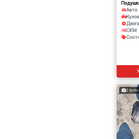
Подушк
Авто
Кузо
Двиг
OEM
Сост
2 фото