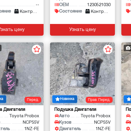
--
OEM
1230521030
ояние
Состояние
Контракт
Контракт
Узнать цену
Узнать цену
ка
Новинка
Перед.
Прав. Перед.
а Двигателя
Подушка Двигателя
По
Toyota Probox
Авто
Toyota Probox
в
NCP55V
Кузов
NCP55V
атель
1NZ-FE
Двигатель
1NZ-FE