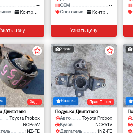
--
OEM
--
ояние
Состояние
Контракт
Контракт
Узнать цену
Узнать цену
2 фото
ка
Новинка
Задн.
Прав. Перед.
а Двигателя
Подушка Двигателя
По
Toyota Probox
Авто
Toyota Probox
в
NCP55V
Кузов
NCP51V
атель
1NZ-FE
Двигатель
1NZ-FE