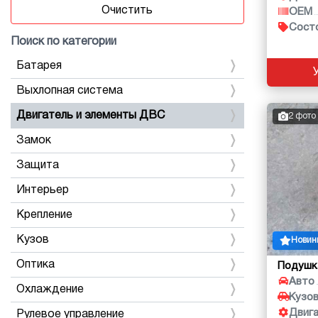
Очистить
OEM
Сост
Поиск по категории
Батарея
Выхлопная система
Двигатель и элементы ДВС
2 фото
Замок
Защита
Интерьер
Крепление
Кузов
Новин
Оптика
Подушк
Авто
Охлаждение
Кузо
Двиг
Рулевое управление