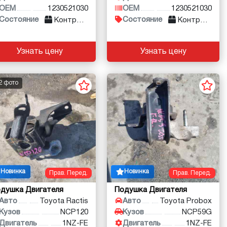
OEM
1230521030
OEM
1230521030
Состояние
Состояние
Контракт
Контракт
Узнать цену
Узнать цену
2 фото
Новинка
Новинка
Прав. Перед.
Прав. Перед.
душка Двигателя
Подушка Двигателя
Авто
Toyota Ractis
Авто
Toyota Probox
Кузов
NCP120
Кузов
NCP59G
Двигатель
1NZ-FE
Двигатель
1NZ-FE