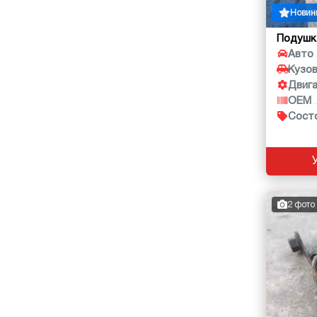
Новин
Подушк
Авто
Кузо
Двиг
OEM
Сост
2 фото