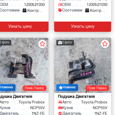
OEM
1230521030
OEM
1230521030
Состояние
Состояние
Контракт
Контракт
Узнать цену
Узнать цену
2 фото
2 фото
Новинка
Новинка
Прав. Перед.
Прав. Перед.
душка Двигателя
Подушка Двигателя
Авто
Toyota Probox
Авто
Toyota Probox
Кузов
NCP55V
Кузов
NCP55V
Двигатель
1NZ-FE
Двигатель
1NZ-FE