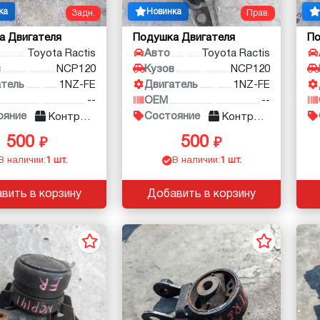
ка
Новинка
Задн.
Прав.
а Двигателя
Подушка Двигателя
По
Toyota Ractis
Авто
Toyota Ractis
в
NCP120
Кузов
NCP120
атель
1NZ-FE
Двигатель
1NZ-FE
--
OEM
--
ояние
Состояние
Контракт
Контракт
500
500
В наличии:
1 шт.
В наличии:
1 шт.
вить в корзину
Добавить в корзину