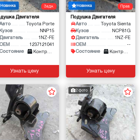
Новинка
Новинка
Задн.
Прав.
душка Двигателя
Подушка Двигателя
Авто
Toyota Porte
Авто
Toyota Sienta
Кузов
NNP15
Кузов
NCP81G
Двигатель
1NZ-FE
Двигатель
1NZ-FE
OEM
1237121041
OEM
--
Состояние
Состояние
Контракт
Контракт
Узнать цену
Узнать цену
2 фото