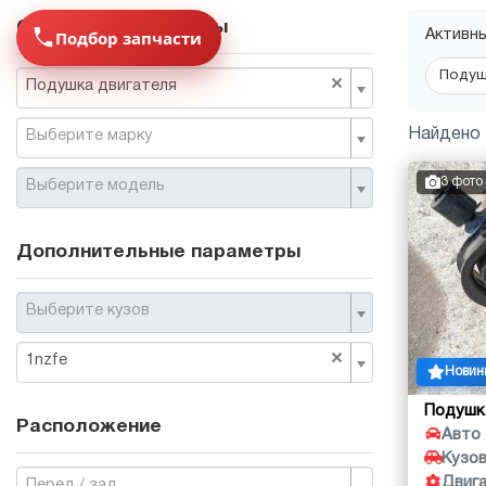
Основные параметры
Подбор запчасти
Активн
Подуш
×
Подушка двигателя
Найдено 
Выберите марку
3 фото
Выберите модель
Дополнительные параметры
Выберите кузов
×
1nzfe
Новин
Подушк
Расположение
Авто
Кузо
Двиг
Перед / зад