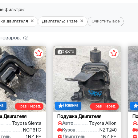
ые фильтры:
×
×
ка двигателя
Двигатель: 1nzfe
Очистить все
товаров: 72
3 фото
ка
Новинка
Прав. Перед.
Прав. Перед.
а Двигателя
Подушка Двигателя
По
Toyota Sienta
Авто
Toyota Allion
в
NCP81G
Кузов
NZT240
атель
1NZ-FE
Двигатель
1NZ-FE