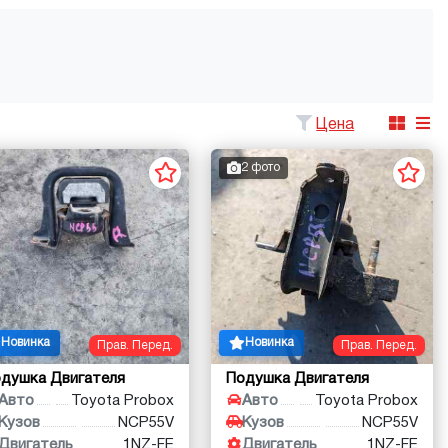
Цена
2 фото
Новинка
Новинка
Прав. Перед.
Прав. Перед.
душка Двигателя
Подушка Двигателя
Авто
Toyota Probox
Авто
Toyota Probox
Кузов
NCP55V
Кузов
NCP55V
Двигатель
1NZ-FE
Двигатель
1NZ-FE