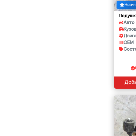
Новин
Подушк
Авто
Кузо
Двиг
OEM
Сост
Доба