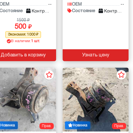
OEM
--
OEM
--
Состояние
Состояние
Контракт
Контракт
1500
500
Экономия: 1000
В наличии:
1 шт.
Добавить в корзину
Узнать цену
Новинка
Новинка
Прав.
Прав.