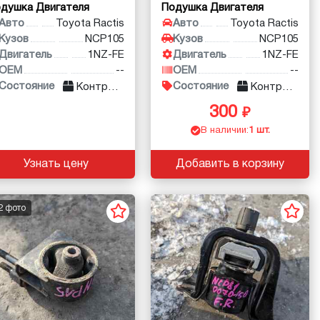
душка Двигателя
Подушка Двигателя
Авто
Toyota Ractis
Авто
Toyota Ractis
Кузов
NCP105
Кузов
NCP105
Двигатель
1NZ-FE
Двигатель
1NZ-FE
OEM
--
OEM
--
Состояние
Состояние
Контракт
Контракт
300
В наличии:
1 шт.
Узнать цену
Добавить в корзину
2 фото