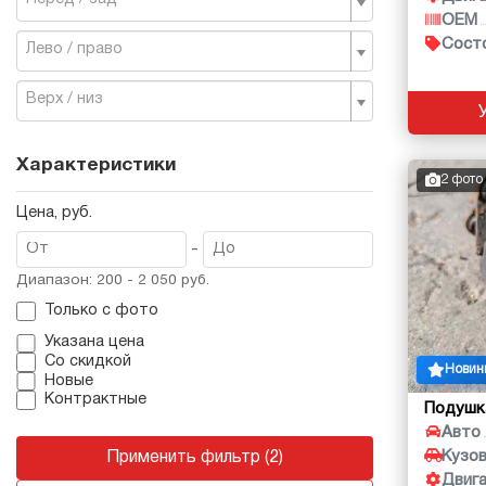
OEM
Сост
Лево / право
Верх / низ
Характеристики
2 фото
Цена, руб.
-
Диапазон: 200 - 2 050 руб.
Только с фото
Указана цена
Со скидкой
Новин
Новые
Контрактные
Подушк
Авто
Кузо
Применить фильтр (2)
Двиг