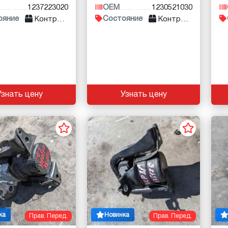
1237223020
OEM
1230521030
ояние
Состояние
Контракт
Контракт
Узнать цену
Узнать цену
ка
Новинка
Прав. Перед.
Прав. Перед.