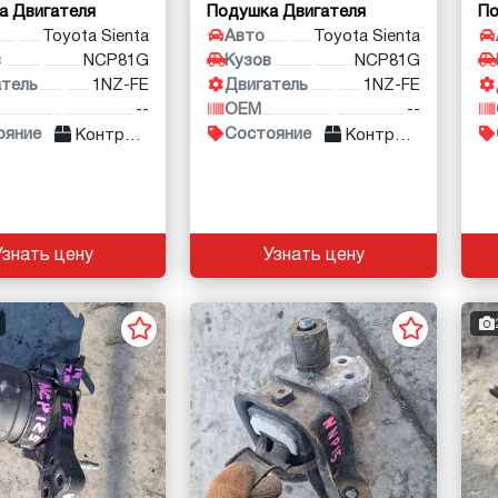
а Двигателя
Подушка Двигателя
По
Toyota Sienta
Авто
Toyota Sienta
в
NCP81G
Кузов
NCP81G
атель
1NZ-FE
Двигатель
1NZ-FE
--
OEM
--
ояние
Состояние
Контракт
Контракт
Узнать цену
Узнать цену