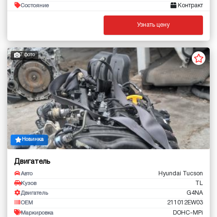
Контракт
Состояние
Узнать цену
7 фото
Новинка
Двигатель
Hyundai Tucson
Авто
TL
Кузов
G4NA
Двигатель
211012EW03
OEM
DOHC-MPi
Маркировка