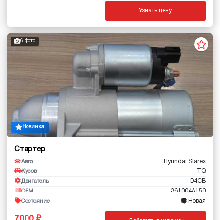
Узнать цену
6 фото
Новинка
Стартер
Hyundai Starex
Авто
TQ
Кузов
D4CB
Двигатель
361004A150
OEM
Новая
Состояние
7000