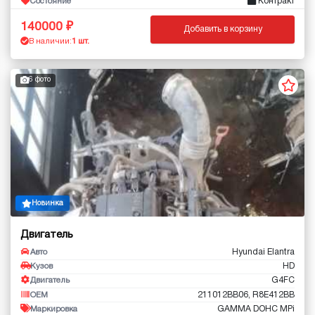
Контракт
Состояние
140000
Добавить в корзину
В наличии:
1 шт.
6 фото
Новинка
Двигатель
Hyundai Elantra
Авто
HD
Кузов
G4FC
Двигатель
211012BB06, R8E412BB
OEM
GAMMA DOHC MPi
Маркировка