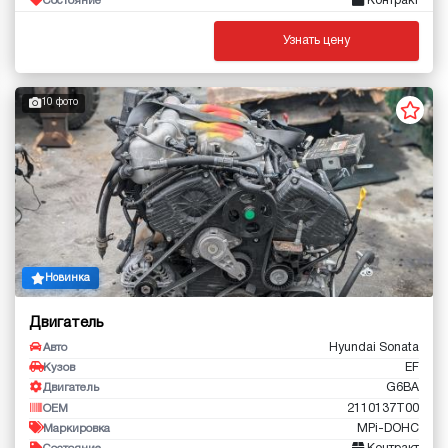
Контракт
Состояние
Узнать цену
10 фото
Новинка
Двигатель
Hyundai Sonata
Авто
EF
Кузов
G6BA
Двигатель
2110137T00
OEM
MPi-DOHC
Маркировка