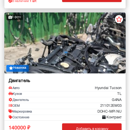
В наличии:
1 шт.
8 фото
Новинка
Двигатель
Hyundai Tucson
Авто
TL
Кузов
G4NA
Двигатель
211012EW03
OEM
DOHC-MPi NU
Маркировка
Контракт
Состояние
140000
Добавить в корзину