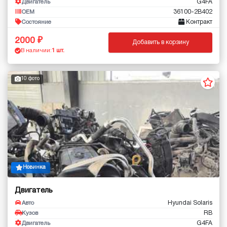
G4FA
Двигатель
36100-2B402
OEM
Контракт
Состояние
2000
Добавить в корзину
В наличии:
1 шт.
10 фото
Новинка
Двигатель
Hyundai Solaris
Авто
RB
Кузов
G4FA
Двигатель