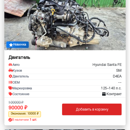
Новинка
Двигатель
Hyundai Santa FE
Авто
SM
Кузов
D4EA
Двигатель
--
OEM
125–140 л.с.
Маркировка
Контракт
Состояние
100000
90000
Добавить в корзину
Экономия: 10000
В наличии:
1 шт.