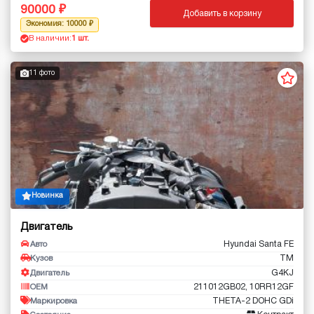
90000
Добавить в корзину
Экономия: 10000
В наличии:
1 шт.
11 фото
Новинка
Двигатель
Hyundai Santa FE
Авто
TM
Кузов
G4KJ
Двигатель
211012GB02, 10RR12GF
OEM
THETA-2 DOHC GDi
Маркировка