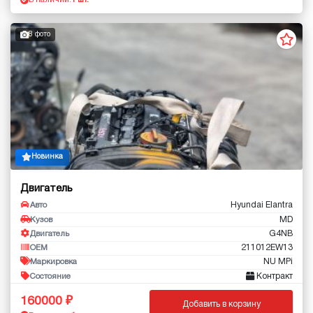
В наличии:
1 шт.
8 фото
Новинка
Двигатель
Hyundai Elantra
Авто
MD
Кузов
G4NB
Двигатель
211012EW13
OEM
NU MPi
Маркировка
Контракт
Состояние
160000
Добавить в корзину