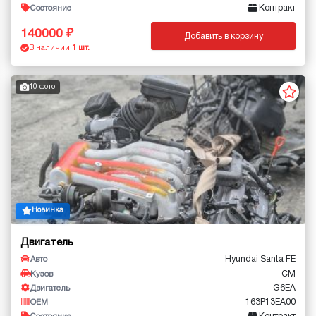
Контракт
Состояние
140000
Добавить в корзину
В наличии:
1 шт.
10 фото
Новинка
Двигатель
Hyundai Santa FE
Авто
CM
Кузов
G6EA
Двигатель
163P13EA00
OEM