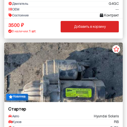
G4GC
Двигатель
--
OEM
Контракт
Состояние
3500
Добавить в корзину
В наличии:
1 шт.
Новинка
Стартер
Hyundai Solaris
Авто
RB
Кузов