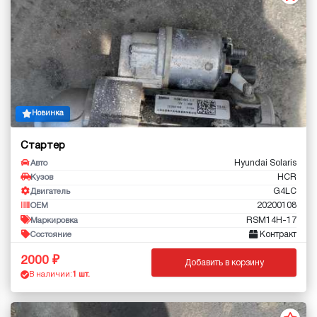
Новинка
Стартер
Hyundai Solaris
Авто
HCR
Кузов
G4LC
Двигатель
20200108
OEM
RSM14H-17
Маркировка
Контракт
Состояние
2000
Добавить в корзину
В наличии:
1 шт.