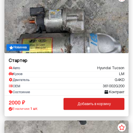
Новинка
Стартер
Hyundai Tucson
Авто
LM
Кузов
G4KD
Двигатель
361002G200
OEM
Контракт
Состояние
2000
Добавить в корзину
В наличии:
1 шт.