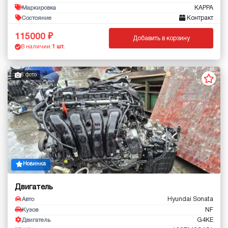
KAPPA
Маркировка
Контракт
Состояние
115000
Добавить в корзину
В наличии:
1 шт.
6 фото
Новинка
Двигатель
Hyundai Sonata
Авто
NF
Кузов
G4KE
Двигатель