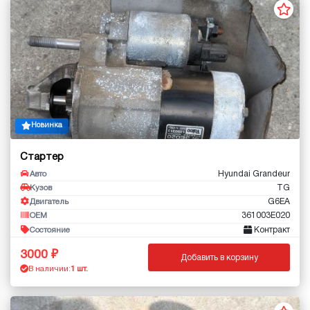
Новинка
Стартер
Hyundai Grandeur
Авто
TG
Кузов
G6EA
Двигатель
361003E020
OEM
Контракт
Состояние
3000
Добавить в корзину
В наличии:
1 шт.