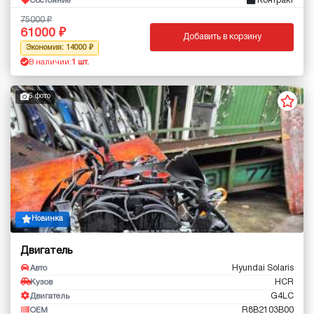
Контракт
Состояние
75000
61000
Добавить в корзину
Экономия: 14000
В наличии:
1 шт.
6 фото
Новинка
Двигатель
Hyundai Solaris
Авто
HCR
Кузов
G4LC
Двигатель
R8B2103B00
OEM