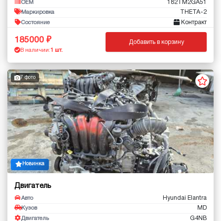
182TM2GA51
OEM
THETA-2
Маркировка
Контракт
Состояние
185000
Добавить в корзину
В наличии:
1 шт.
7 фото
Новинка
Двигатель
Hyundai Elantra
Авто
MD
Кузов
G4NB
Двигатель