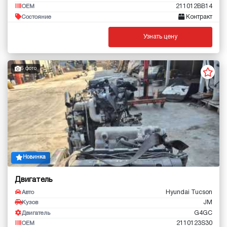
211012BB14
OEM
Контракт
Состояние
Узнать цену
6 фото
Новинка
Двигатель
Hyundai Tucson
Авто
JM
Кузов
G4GC
Двигатель
2110123S30
OEM