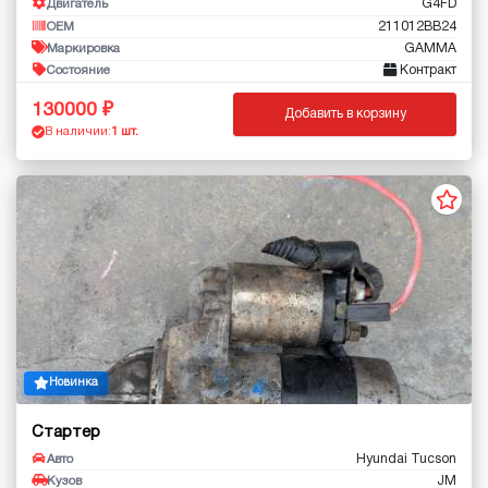
G4FD
Двигатель
211012BB24
OEM
GAMMA
Маркировка
Контракт
Состояние
130000
Добавить в корзину
В наличии:
1 шт.
Новинка
Стартер
Hyundai Tucson
Авто
JM
Кузов