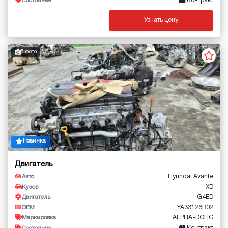
Контракт
Состояние
Узнать цену
5 фото
Новинка
Двигатель
Hyundai Avante
Авто
XD
Кузов
G4ED
Двигатель
YA33126B02
OEM
ALPHA-DOHC
Маркировка