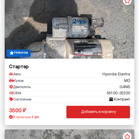
Новинка
Стартер
Hyundai Elantra
Авто
MD
Кузов
G4NB
Двигатель
36100-2E500
OEM
Контракт
Состояние
3500
Добавить в корзину
В наличии:
1 шт.