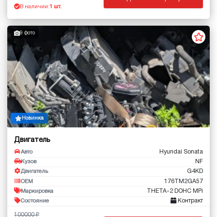
В наличии:
1 шт.
9 фото
Новинка
Двигатель
Hyundai Sonata
Авто
NF
Кузов
G4KD
Двигатель
176TM2GA57
OEM
THETA-2 DOHC MPi
Маркировка
Контракт
Состояние
100000