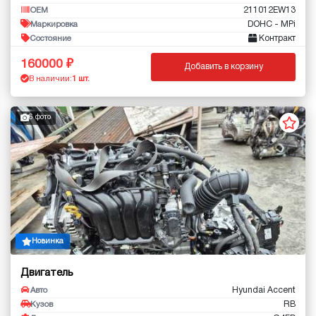
211012EW13
OEM
DOHC - MPi
Маркировка
Контракт
Состояние
160000
Добавить в корзину
В наличии:
1 шт.
6 фото
Новинка
Двигатель
Hyundai Accent
Авто
RB
Кузов