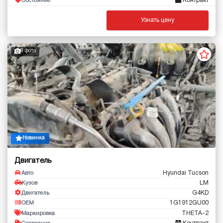
Контракт
Состояние
Узнать цену
8 фото
Новинка
Двигатель
Hyundai Tucson
Авто
LM
Кузов
G4KD
Двигатель
1G1912GU00
OEM
THETA-2
Маркировка