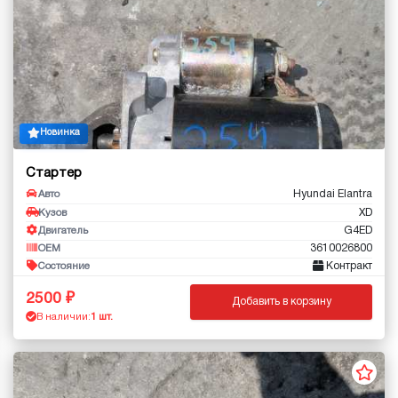
Новинка
Стартер
Hyundai Elantra
Авто
XD
Кузов
G4ED
Двигатель
3610026800
OEM
Контракт
Состояние
2500
Добавить в корзину
В наличии:
1 шт.