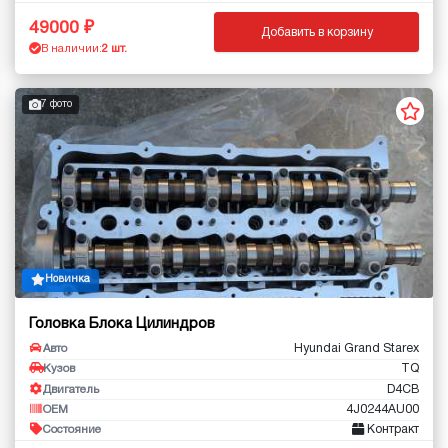
49000
Добавить в корзину
В наличии:
2 шт.
7 фото
Новинка
Головка Блока Цилиндров
Hyundai Grand Starex
Авто
TQ
Кузов
D4CB
Двигатель
4J0244AU00
OEM
Контракт
Состояние