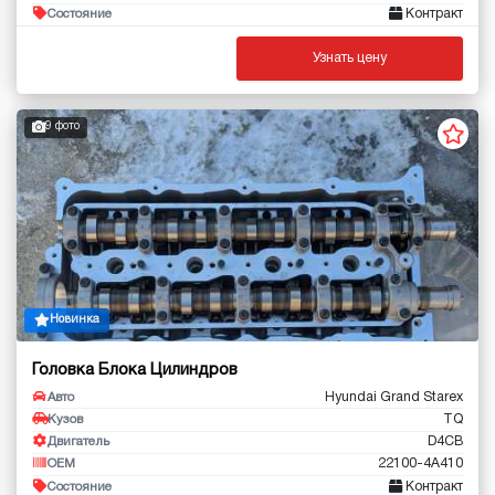
Контракт
Состояние
Узнать цену
9 фото
Новинка
Головка Блока Цилиндров
Hyundai Grand Starex
Авто
TQ
Кузов
D4CB
Двигатель
22100-4A410
OEM
Контракт
Состояние