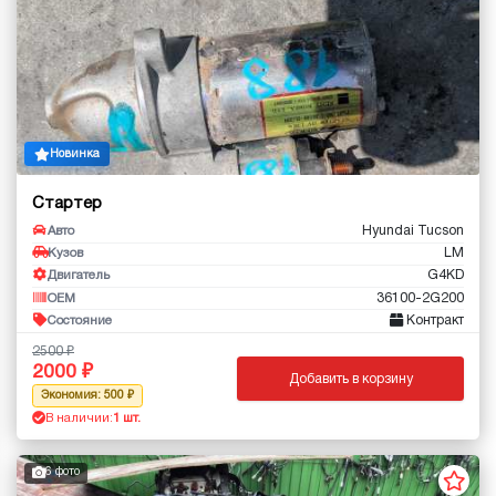
Новинка
Стартер
Hyundai Tucson
Авто
LM
Кузов
G4KD
Двигатель
36100-2G200
OEM
Контракт
Состояние
2500
2000
Добавить в корзину
Экономия: 500
В наличии:
1 шт.
6 фото