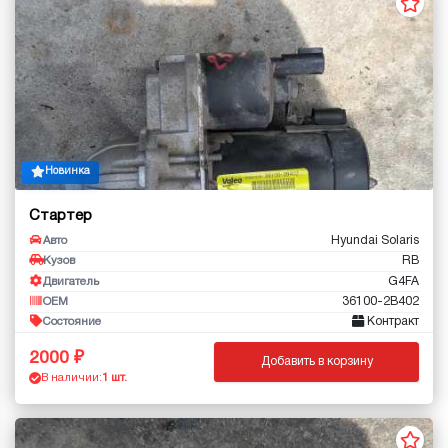
Новинка
Стартер
Hyundai Solaris
Авто
RB
Кузов
G4FA
Двигатель
36100-2B402
OEM
Контракт
Состояние
2000
Добавить в корзину
В наличии:
1 шт.