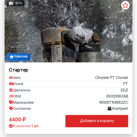
2 фото
Новинка
Стартер
Chrysler PT Cruiser
Авто
PT
Кузов
EDZ
Двигатель
05033067AB
OEM
M000T84882ZC
Маркировка
Контракт
Состояние
4400
Добавить в корзину
В наличии:
1 шт.