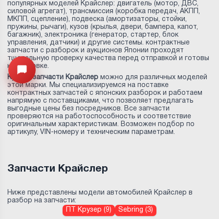
популярных моделей Крайслер: двигатель (мотор, ДВС,
силовой агрегат), трансмиссия (коробка передач, АКПП,
МКПП, сцепление), подвеска (амортизаторы, стойки,
пружины, рычаги), кузов (крылья, двери, бампера, капот,
багажник), электроника (генератор, стартер, блок
управления, датчики) и другие системы. контрактные
запчасти с разборок и аукционов Японии проходят
тщательную проверку качества перед отправкой и готовы
к установке.
Узнайте цену запчасти ->
Открыть меню
Купить запчасти Крайслер
можно для различных моделей
этой марки. Мы специализируемся на поставке
контрактных запчастей с японских разборок и работаем
напрямую с поставщиками, что позволяет предлагать
выгодные цены без посредников. Все запчасти
проверяются на работоспособность и соответствие
оригинальным характеристикам. Возможен подбор по
артикулу, VIN-номеру и техническим параметрам.
Запчасти Крайслер
Ниже представлены модели автомобилей Крайслер в
разбор на запчасти:
ПТ Крузер (9)
Sebring (3)