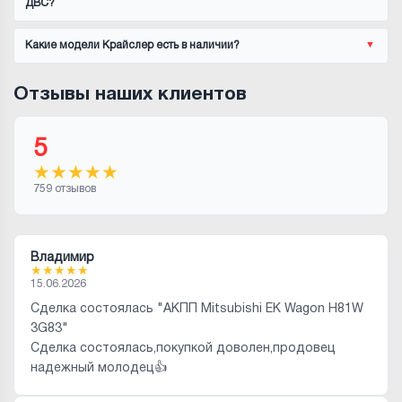
ДВС?
Какие модели Крайслер есть в наличии?
Отзывы наших клиентов
5
★
★
★
★
★
759 отзывов
Владимир
★
★
★
★
★
15.06.2026
Сделка состоялась "АКПП Mitsubishi EK Wagon H81W
3G83"
Сделка состоялась,покупкой доволен,продовец
надежный молодец👍