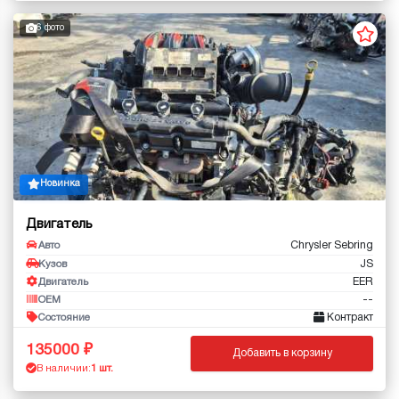
6 фото
Новинка
Двигатель
Chrysler Sebring
Авто
JS
Кузов
EER
Двигатель
--
OEM
Контракт
Состояние
135000
Добавить в корзину
В наличии:
1 шт.