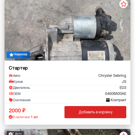
Новинка
Стартер
Chrysler Sebring
Авто
JS
Кузов
ED3
Двигатель
04608800AE
OEM
Контракт
Состояние
2000
Добавить в корзину
В наличии:
1 шт.
7 фото