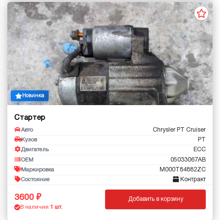
Новинка
Стартер
Chrysler PT Cruiser
Авто
PT
Кузов
ECC
Двигатель
05033067AB
OEM
M000T84882ZC
Маркировка
Контракт
Состояние
3600
Добавить в корзину
В наличии:
1 шт.