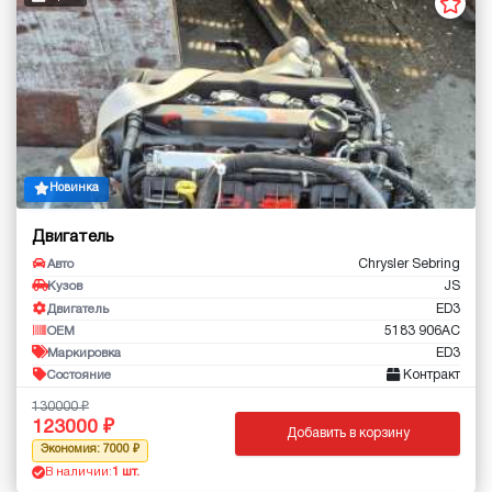
Новинка
Двигатель
Chrysler Sebring
Авто
JS
Кузов
ED3
Двигатель
5183 906AC
OEM
ED3
Маркировка
Контракт
Состояние
130000
123000
Добавить в корзину
Экономия: 7000
В наличии:
1 шт.