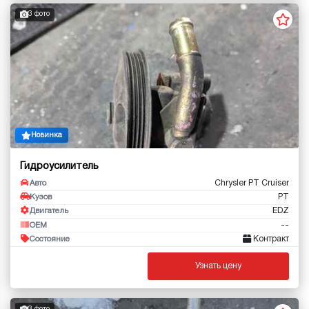
3 фото
Новинка
Гидроусилитель
Chrysler PT Cruiser
Авто
PT
Кузов
EDZ
Двигатель
--
OEM
Контракт
Состояние
Узнать цену