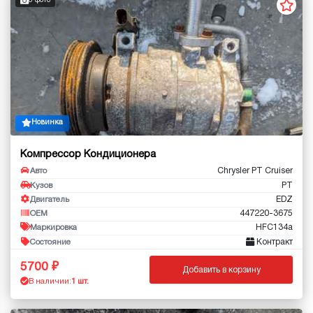
3 фото
Новинка
Компрессор Кондиционера
Chrysler PT Cruiser
Авто
PT
Кузов
EDZ
Двигатель
447220-3675
OEM
HFC134a
Маркировка
Контракт
Состояние
5700
Добавить в корзину
В наличии:
1 шт.