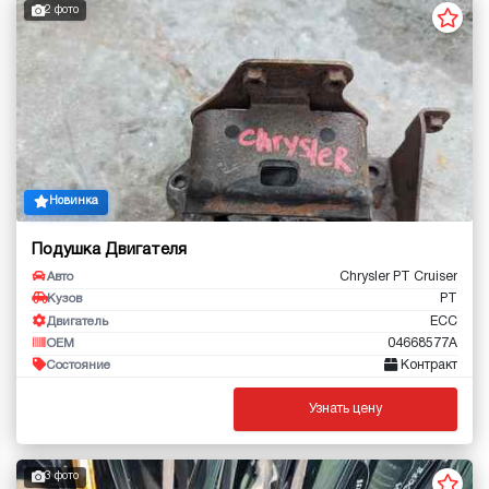
2 фото
Новинка
Подушка Двигателя
Chrysler PT Cruiser
Авто
PT
Кузов
ECC
Двигатель
04668577A
OEM
Контракт
Состояние
Узнать цену
3 фото