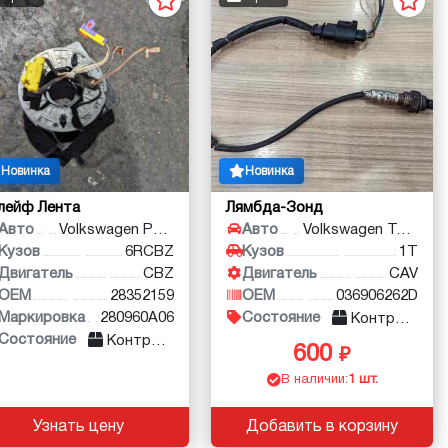
Новинка
Новинка
лейф Лента
Лямбда-Зонд
Авто
Volkswagen Polo
Авто
Volkswagen Touran
Кузов
6RCBZ
Кузов
1T
Двигатель
CBZ
Двигатель
CAV
OEM
28352159
OEM
036906262D
Маркировка
280960A06
Состояние
Контракт
Состояние
Контракт
600
В наличии:
1 шт.
Узнать цену
Добавить в корзину