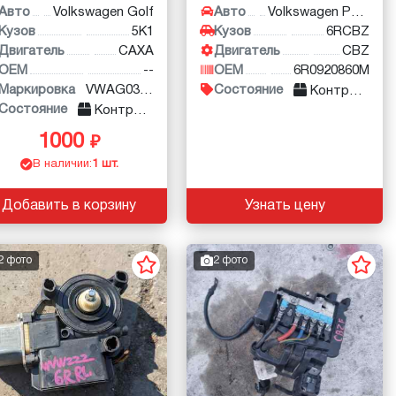
Авто
Volkswagen Golf
Авто
Volkswagen Polo
Кузов
5K1
Кузов
6RCBZ
Двигатель
CAXA
Двигатель
CBZ
OEM
--
OEM
6R0920860M
Маркировка
VWAG03F906262
Состояние
Контракт
Состояние
Контракт
1000
В наличии:
1 шт.
Добавить в корзину
Узнать цену
2 фото
2 фото