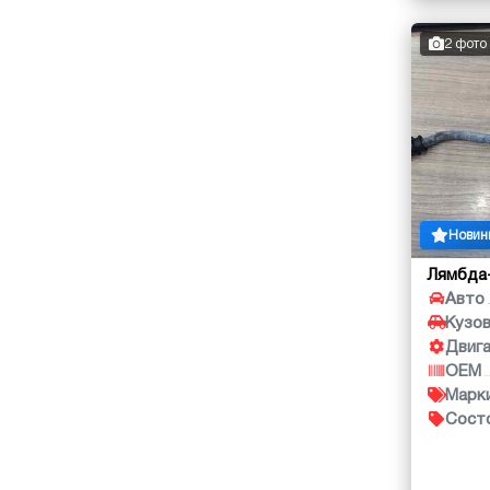
2 фото
Новин
Лямбда
Авто
Кузо
Двиг
OEM
Марк
Сост