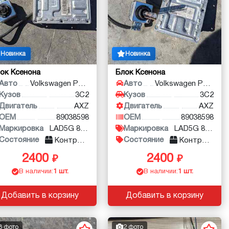
Новинка
Новинка
ок Ксенона
Блок Ксенона
Авто
Volkswagen Passat
Авто
Volkswagen Passat
Кузов
3C2
Кузов
3C2
Двигатель
AXZ
Двигатель
AXZ
OEM
89038598
OEM
89038598
Маркировка
LAD5G 89038598
Маркировка
LAD5G 89038598
Состояние
Состояние
Контракт
Контракт
2400
2400
В наличии:
1 шт.
В наличии:
1 шт.
Добавить в корзину
Добавить в корзину
3 фото
2 фото