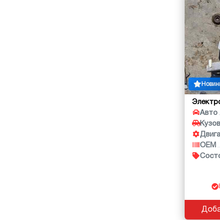
Новин
Электр
Авто
Кузо
Двиг
OEM
Сост
Доба