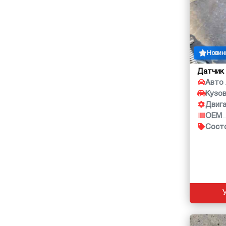
Новин
Датчик
Авто
Кузо
Двиг
OEM
Сост