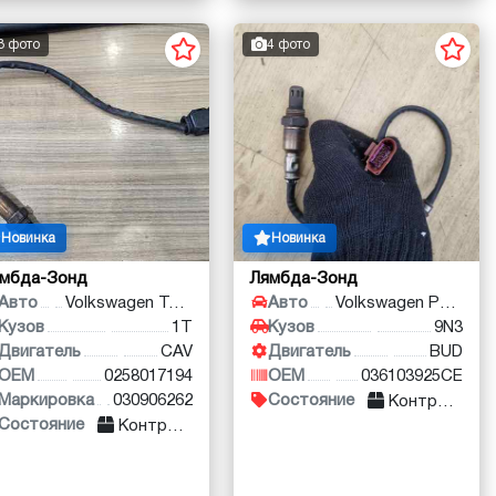
3 фото
4 фото
Новинка
Новинка
ямбда-Зонд
Лямбда-Зонд
Авто
Volkswagen Touran
Авто
Volkswagen Polo
Кузов
1T
Кузов
9N3
Двигатель
CAV
Двигатель
BUD
OEM
0258017194
OEM
036103925CE
Маркировка
030906262
Состояние
Контракт
Состояние
Контракт