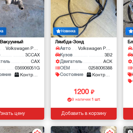
ка
Новинка
 Вакуумный
Лямбда-Зонд
Бл
Volkswagen Passat
Авто
Volkswagen Passat
в
3CCAX
Кузов
3B2
атель
CAX
Двигатель
ACK
036906051G
OEM
0258006388
ояние
Состояние
Контракт
Контракт
1200
В наличии:
1 шт.
Узнать цену
Добавить в корзину