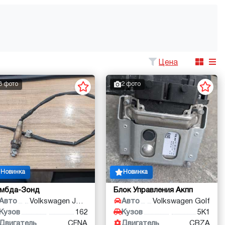
Цена
3 фото
2 фото
Новинка
Новинка
ямбда-Зонд
Блок Управления Акпп
Авто
Volkswagen Jetta
Авто
Volkswagen Golf
Кузов
162
Кузов
5K1
Двигатель
CFNA
Двигатель
CBZA