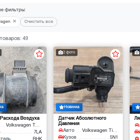
ые фильтры:
×
wagen
Очистить все
товаров: 49
2 фото
ка
Новинка
 Расхода Воздуха
Датчик Абсолютного
Л
Давления
Volkswagen Touareg
Авто
Volkswagen Tiguan
в
7LA
Кузов
5N1
атель
BHK