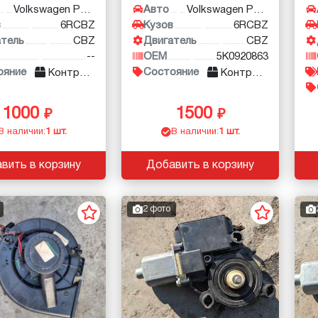
Volkswagen Polo
Авто
Volkswagen Polo
в
6RCBZ
Кузов
6RCBZ
атель
CBZ
Двигатель
CBZ
--
OEM
5K0920863
ояние
Состояние
Контракт
Контракт
1000
1500
В наличии:
1 шт.
В наличии:
1 шт.
вить в корзину
Добавить в корзину
2 фото