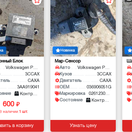
ка
Новинка
онный Блок
Map-Сенсор
Ш
Volkswagen Passat
Авто
Volkswagen Polo
в
3CCAX
Кузов
3CCAX
атель
CAXA
Двигатель
CAXA
3AA919041
OEM
036906051G
ояние
Маркировка
0261230081
Контракт
Состояние
Контракт
600
В наличии:
1 шт.
вить в корзину
Узнать цену