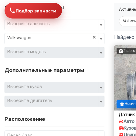
Основные параметры
Подбор запчасти
Активн
Volks
Выберите запчасть
×
Найдено 
Volkswagen
2 фото
Выберите модель
Дополнительные параметры
Выберите кузов
Выберите двигатель
Новин
Датчик
Расположение
Авто
Кузо
Двиг
Перед / зад