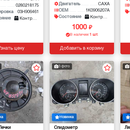
Двигатель
CAXA
0280218175
OEM
1K0906207A
ировка
03H906461
Состояние
Контракт
ояние
Контракт
1000
В наличии:
1 шт.
Узнать цену
Добавить в корзину
3 фото
ка
Новинка
Печки
Спидометр
Л