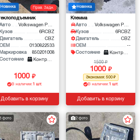
Новинка
Новинка
Прав. Задн.
теклоподъемник
Клемма
Авто
Volkswagen Polo
Авто
Volkswagen Polo
Кузов
6RCBZ
Кузов
6RCBZ
Двигатель
CBZ
Двигатель
CBZ
OEM
0130822533
OEM
--
Маркировка
850201008
Состояние
Контракт
Состояние
Контракт
1500
1000
1000
Экономия: 500
В наличии:
1 шт.
В наличии:
1 шт.
Добавить в корзину
Добавить в корзину
3 фото
2 фото