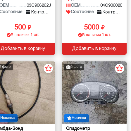
OEM
03C906262J
OEM
04C906020
Состояние
Состояние
Контракт
Контракт
500
5000
В наличии:
1 шт.
В наличии:
1 шт.
Добавить в корзину
Добавить в корзину
2 фото
3 фото
Новинка
Новинка
ямбда-Зонд
Спидометр