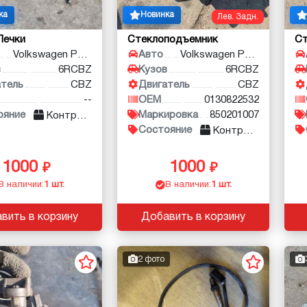
ка
Новинка
Лев. Задн.
Печки
Стеклоподъемник
С
Volkswagen Polo
Авто
Volkswagen Polo
в
6RCBZ
Кузов
6RCBZ
атель
CBZ
Двигатель
CBZ
--
OEM
0130822532
ояние
Маркировка
850201007
Контракт
Состояние
Контракт
1000
1000
В наличии:
1 шт.
В наличии:
1 шт.
вить в корзину
Добавить в корзину
2 фото