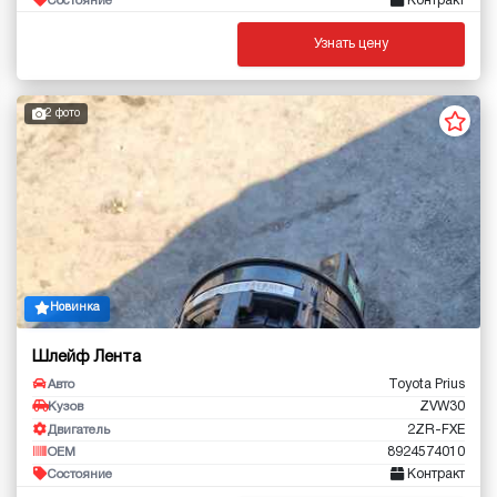
Контракт
Состояние
Узнать цену
2 фото
Новинка
Шлейф Лента
Toyota Prius
Авто
ZVW30
Кузов
2ZR-FXE
Двигатель
8924574010
OEM
Контракт
Состояние