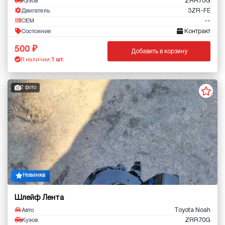
ZRR70G
Кузов
3ZR-FE
Двигатель
--
OEM
Контракт
Состояние
500
Добавить в корзину
В наличии:
1 шт.
2 фото
Новинка
Шлейф Лента
Toyota Noah
Авто
ZRR70G
Кузов