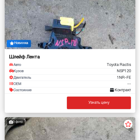
Новинка
Шлейф Лента
Toyota Ractis
Авто
NSP120
Кузов
1NR-FE
Двигатель
--
OEM
Контракт
Состояние
Узнать цену
3 фото