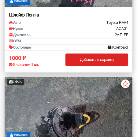
Новинка
Шлейф Лента
Toyota RAV4
Авто
ACA31
Кузов
2AZ-FE
Двигатель
--
OEM
Контракт
Состояние
1000
Добавить в корзину
В наличии:
1 шт.
3 фото
Новинка