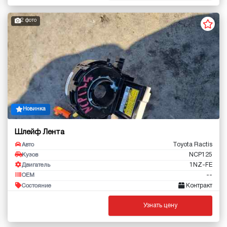
2 фото
Новинка
Шлейф Лента
Toyota Ractis
Авто
NCP125
Кузов
1NZ-FE
Двигатель
--
OEM
Контракт
Состояние
Узнать цену