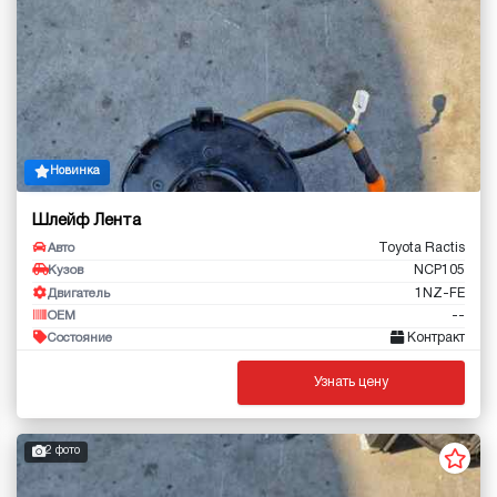
Новинка
Шлейф Лента
Toyota Ractis
Авто
NCP105
Кузов
1NZ-FE
Двигатель
--
OEM
Контракт
Состояние
Узнать цену
2 фото