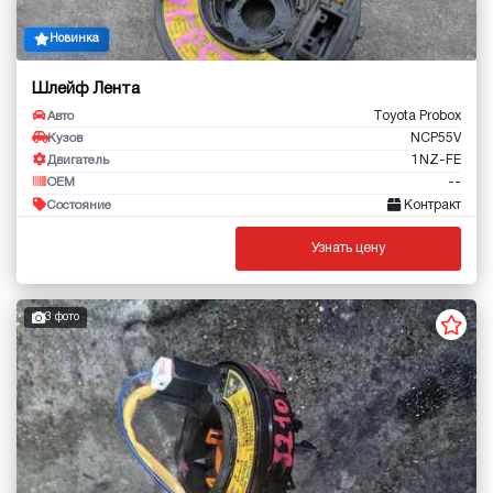
Новинка
Шлейф Лента
Toyota Probox
Авто
NCP55V
Кузов
1NZ-FE
Двигатель
--
OEM
Контракт
Состояние
Узнать цену
3 фото