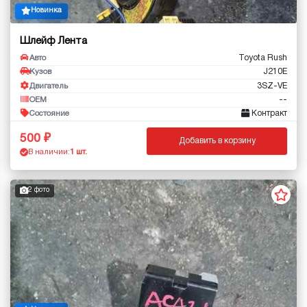
Новинка
Шлейф Лента
Toyota Rush
Авто
J210E
Кузов
3SZ-VE
Двигатель
--
OEM
Контракт
Состояние
500
Добавить в корзину
В наличии:
1 шт.
2 фото