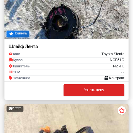
Новинка
Шлейф Лента
Toyota Sienta
Авто
NCP81G
Кузов
1NZ-FE
Двигатель
--
OEM
Контракт
Состояние
Узнать цену
2 фото