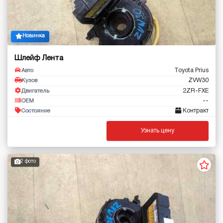
Новинка
Шлейф Лента
Toyota Prius
Авто
ZVW30
Кузов
2ZR-FXE
Двигатель
--
OEM
Контракт
Состояние
Узнать цену
2 фото