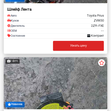
Шлейф Лента
Toyota Prius
Авто
ZVW30
Кузов
2ZR-FXE
Двигатель
--
OEM
Контракт
Состояние
Узнать цену
2 фото
Новинка