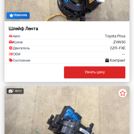
Новинка
Шлейф Лента
Toyota Prius
Авто
ZVW30
Кузов
2ZR-FXE
Двигатель
--
OEM
Контракт
Состояние
Узнать цену
2 фото