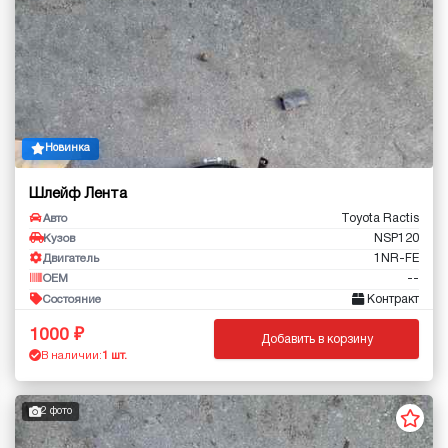
Новинка
Шлейф Лента
Toyota Ractis
Авто
NSP120
Кузов
1NR-FE
Двигатель
--
OEM
Контракт
Состояние
1000
Добавить в корзину
В наличии:
1 шт.
2 фото