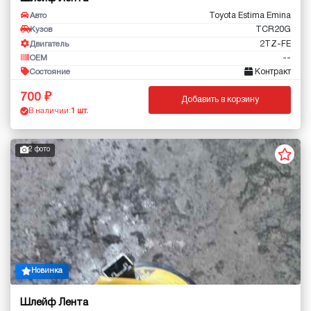
Toyota Estima Emina
Авто
TCR20G
Кузов
2TZ-FE
Двигатель
--
OEM
Контракт
Состояние
700
Добавить в корзину
В наличии:
1 шт.
2 фото
Новинка
Шлейф Лента