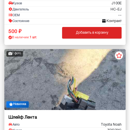
J100E
Кузов
HC-EJ
Двигатель
--
OEM
Контракт
Состояние
500
Добавить в корзину
В наличии:
1 шт.
2 фото
Новинка
Шлейф Лента
Toyota Noah
Авто