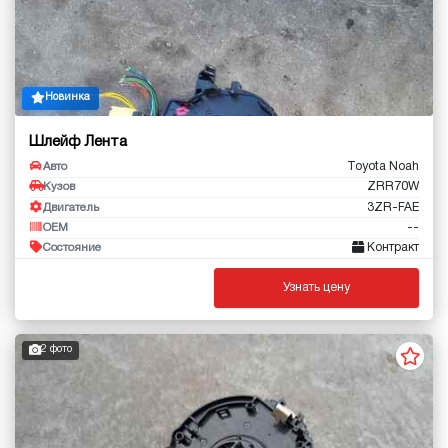
Новинка
Шлейф Лента
Toyota Noah
Авто
ZRR70W
Кузов
3ZR-FAE
Двигатель
--
OEM
Контракт
Состояние
Узнать цену
2 фото