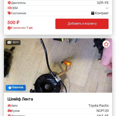
3ZR-FE
Двигатель
--
OEM
Контракт
Состояние
500
Добавить в корзину
В наличии:
1 шт.
2 фото
Новинка
Шлейф Лента
Toyota Ractis
Авто
NCP120
Кузов