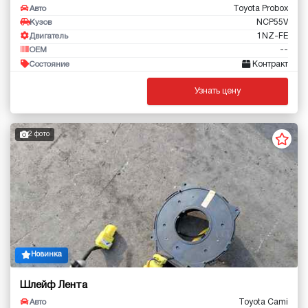
Toyota Probox
Авто
NCP55V
Кузов
1NZ-FE
Двигатель
--
OEM
Контракт
Состояние
Узнать цену
2 фото
Новинка
Шлейф Лента
Toyota Cami
Авто