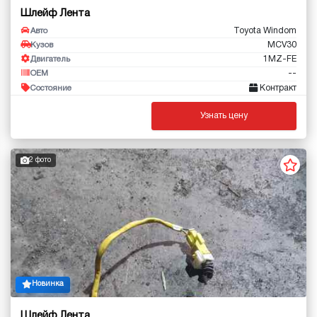
Шлейф Лента
Toyota Windom
Авто
MCV30
Кузов
1MZ-FE
Двигатель
--
OEM
Контракт
Состояние
Узнать цену
2 фото
Новинка
Шлейф Лента