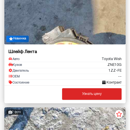
Новинка
Шлейф Лента
Toyota Wish
Авто
ZNE10G
Кузов
1ZZ-FE
Двигатель
--
OEM
Контракт
Состояние
Узнать цену
2 фото