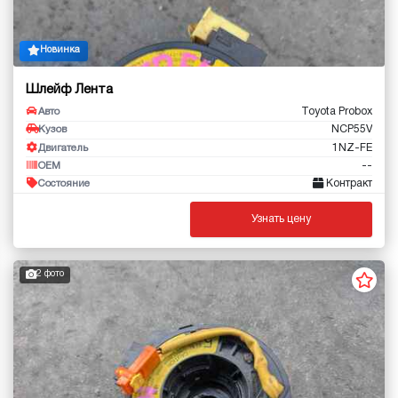
Новинка
Шлейф Лента
Toyota Probox
Авто
NCP55V
Кузов
1NZ-FE
Двигатель
--
OEM
Контракт
Состояние
Узнать цену
2 фото