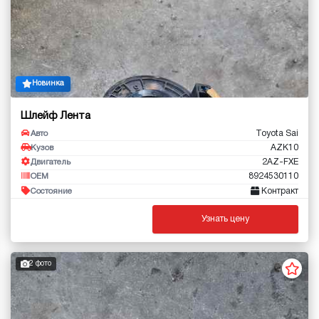
Новинка
Шлейф Лента
Toyota Sai
Авто
AZK10
Кузов
2AZ-FXE
Двигатель
8924530110
OEM
Контракт
Состояние
Узнать цену
2 фото