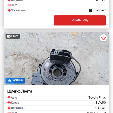
1NZ-FE
Двигатель
--
OEM
Контракт
Состояние
Узнать цену
3 фото
Новинка
Шлейф Лента
Toyota Prius
Авто
ZVW50
Кузов
2ZR-FXE
Двигатель