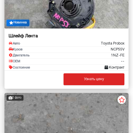
Новинка
Шлейф Лента
Toyota Probox
Авто
NCP55V
Кузов
1NZ-FE
Двигатель
--
OEM
Контракт
Состояние
Узнать цену
2 фото