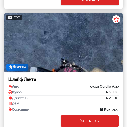
2 фото
Новинка
Шлейф Лента
Toyota Corolla Axio
Авто
NKE165
Кузов
1NZ-FXE
Двигатель
--
OEM
Контракт
Состояние
Узнать цену