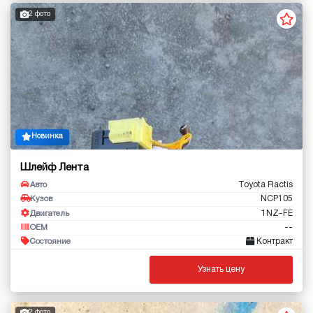
2 фото
Новинка
Шлейф Лента
Toyota Ractis
Авто
NCP105
Кузов
1NZ-FE
Двигатель
--
OEM
Контракт
Состояние
Узнать цену
2 фото