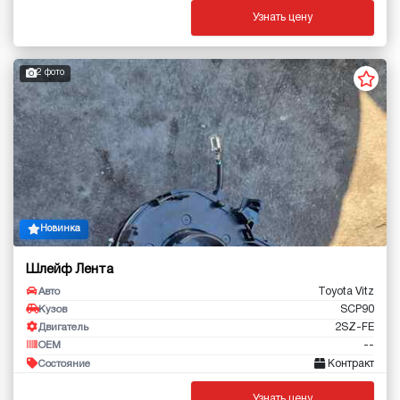
Узнать цену
2 фото
Новинка
Шлейф Лента
Toyota Vitz
Авто
SCP90
Кузов
2SZ-FE
Двигатель
--
OEM
Контракт
Состояние
Узнать цену