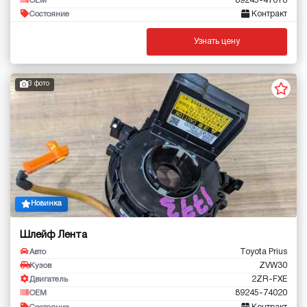
89245-47010
OEM
Контракт
Состояние
Узнать цену
3 фото
Новинка
Шлейф Лента
Toyota Prius
Авто
ZVW30
Кузов
2ZR-FXE
Двигатель
89245-74020
OEM