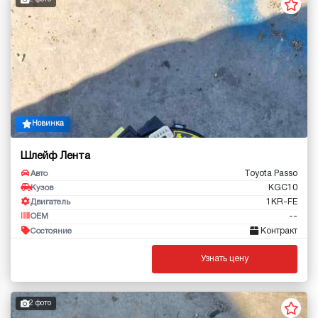
Новинка
Шлейф Лента
Toyota Passo
Авто
KGC10
Кузов
1KR-FE
Двигатель
--
OEM
Контракт
Состояние
Узнать цену
2 фото