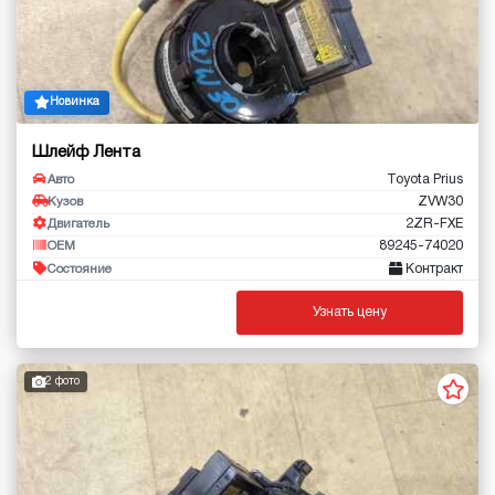
Новинка
Шлейф Лента
Toyota Prius
Авто
ZVW30
Кузов
2ZR-FXE
Двигатель
89245-74020
OEM
Контракт
Состояние
Узнать цену
2 фото