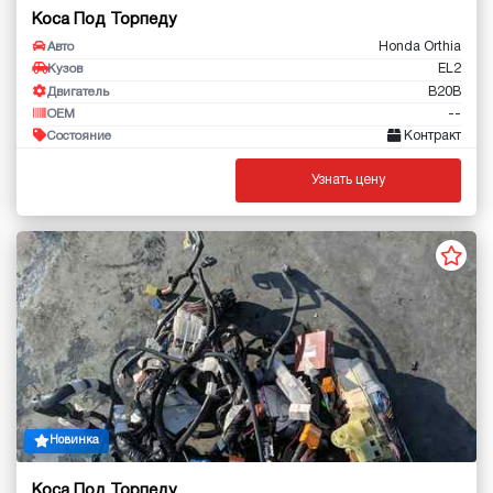
Коса Под Торпеду
Honda Orthia
Авто
EL2
Кузов
B20B
Двигатель
--
OEM
Контракт
Состояние
Узнать цену
Новинка
Коса Под Торпеду