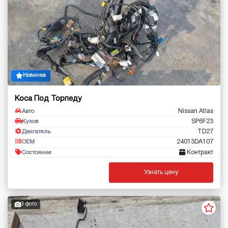
Новинка
Коса Под Торпеду
Nissan Atlas
Авто
SP6F23
Кузов
TD27
Двигатель
24013DA107
OEM
Контракт
Состояние
Узнать цену
3 фото