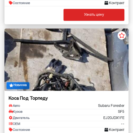
Контракт
Состояние
Узнать цену
Новинка
Коса Под Торпеду
Subaru Forester
Авто
SF5
Кузов
EJ20JDX1FE
Двигатель
--
OEM
Контракт
Состояние