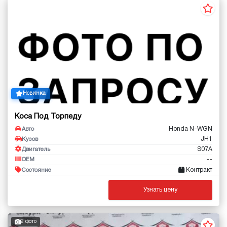
Новинка
Коса Под Торпеду
Honda N-WGN
Авто
JH1
Кузов
S07A
Двигатель
--
OEM
Контракт
Состояние
Узнать цену
2 фото