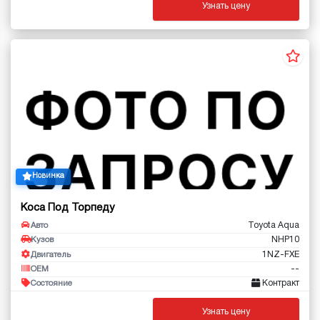
Узнать цену
Новинка
Коса Под Торпеду
Toyota Aqua
Авто
NHP10
Кузов
1NZ-FXE
Двигатель
--
OEM
Контракт
Состояние
Узнать цену