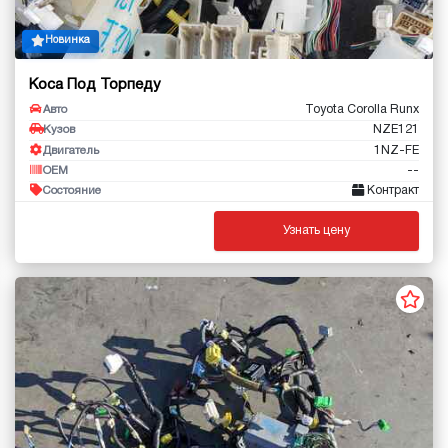
Новинка
Коса Под Торпеду
Toyota Corolla Runx
Авто
NZE121
Кузов
1NZ-FE
Двигатель
--
OEM
Контракт
Состояние
Узнать цену