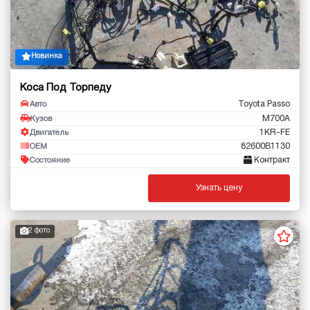
Новинка
Коса Под Торпеду
Toyota Passo
Авто
M700A
Кузов
1KR-FE
Двигатель
82600B1130
OEM
Контракт
Состояние
Узнать цену
2 фото