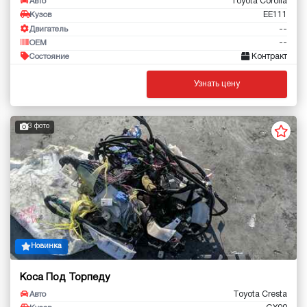
Toyota Corolla
Авто
EE111
Кузов
--
Двигатель
--
OEM
Контракт
Состояние
Узнать цену
3 фото
Новинка
Коса Под Торпеду
Toyota Cresta
Авто