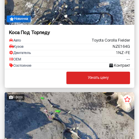
Новинка
Коса Под Торпеду
Toyota Corolla Fielder
Авто
NZE164G
Кузов
1NZ-FE
Двигатель
--
OEM
Контракт
Состояние
Узнать цену
3 фото