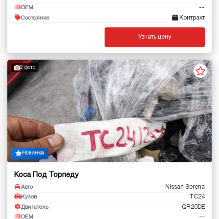
--
OEM
Контракт
Состояние
Узнать цену
2 фото
Новинка
Коса Под Торпеду
Nissan Serena
Авто
TC24
Кузов
QR20DE
Двигатель
--
OEM