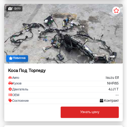
5 фото
Новинка
Коса Под Торпеду
Isuzu Elf
Авто
NHR85
Кузов
4JJ1T
Двигатель
--
OEM
Контракт
Состояние
Узнать цену