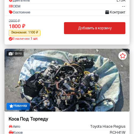
L15A
Двигатель
--
OEM
Контракт
Состояние
2900
1800
Добавить в корзину
Экономия: 1100
В наличии:
1 шт.
2 фото
Новинка
Коса Под Торпеду
Toyota Hiace Regius
Авто
RCH41W
Кузов