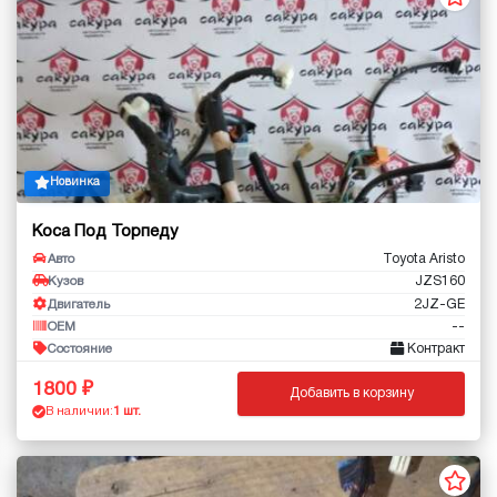
Новинка
Коса Под Торпеду
Toyota Aristo
Авто
JZS160
Кузов
2JZ-GE
Двигатель
--
OEM
Контракт
Состояние
1800
Добавить в корзину
В наличии:
1 шт.