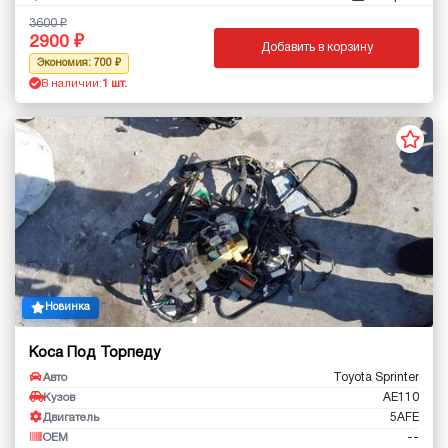
3600
2900
Добавить в корзину
Экономия: 700
В наличии:
1 шт.
Новинка
Коса Под Торпеду
Toyota Sprinter
Авто
AE110
Кузов
5AFE
Двигатель
--
OEM