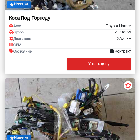
Новинка
Коса Под Торпеду
Toyota Harrier
Авто
ACU30W
Кузов
2AZ-FE
Двигатель
--
OEM
Контракт
Состояние
Узнать цену
Новинка