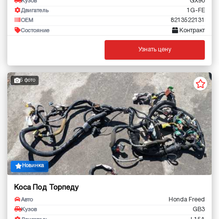
GX90
Кузов
1G-FE
Двигатель
8213522131
OEM
Контракт
Состояние
Узнать цену
6 фото
Новинка
Коса Под Торпеду
Honda Freed
Авто
GB3
Кузов