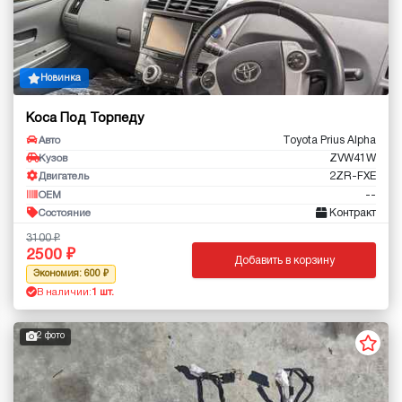
Новинка
Коса Под Торпеду
Toyota Prius Alpha
Авто
ZVW41W
Кузов
2ZR-FXE
Двигатель
--
OEM
Контракт
Состояние
3100
2500
Добавить в корзину
Экономия: 600
В наличии:
1 шт.
2 фото