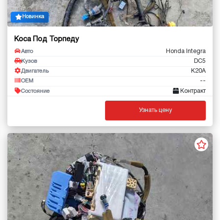
Новинка
Коса Под Торпеду
Honda Integra
Авто
DC5
Кузов
K20A
Двигатель
--
OEM
Контракт
Состояние
Узнать цену