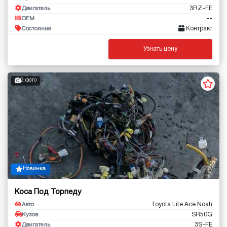
3RZ-FE
Двигатель
--
OEM
Контракт
Состояние
Узнать цену
2 фото
Новинка
Коса Под Торпеду
Toyota Lite Ace Noah
Авто
SR50G
Кузов
3S-FE
Двигатель