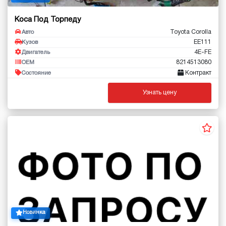
Коса Под Торпеду
Toyota Corolla
Авто
EE111
Кузов
4E-FE
Двигатель
8214513080
OEM
Контракт
Состояние
Узнать цену
Новинка