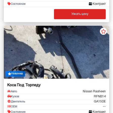
Контракт
Состояние
Узнать цену
Новинка
Коса Под Торпеду
Nissan Rasheen
Авто
RFNB14
Кузов
GA15DE
Двигатель
--
OEM
Контракт
Состояние