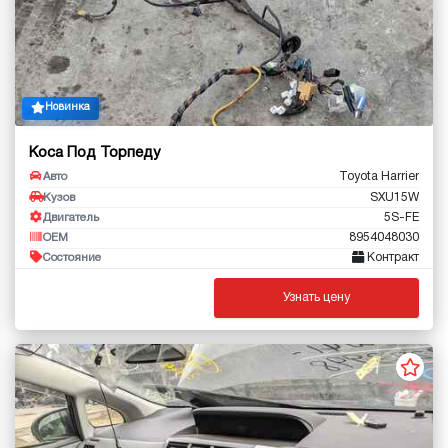
Новинка
Коса Под Торпеду
Toyota Harrier
Авто
SXU15W
Кузов
5S-FE
Двигатель
8954048030
OEM
Контракт
Состояние
Узнать цену