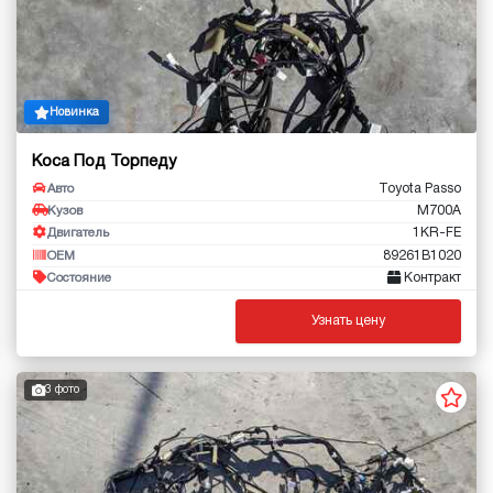
Новинка
Коса Под Торпеду
Toyota Passo
Авто
M700A
Кузов
1KR-FE
Двигатель
89261B1020
OEM
Контракт
Состояние
Узнать цену
3 фото