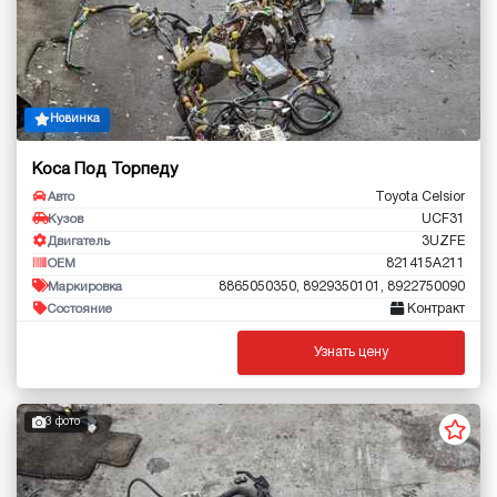
Новинка
Коса Под Торпеду
Toyota Celsior
Авто
UCF31
Кузов
3UZFE
Двигатель
821415A211
OEM
8865050350, 8929350101, 8922750090
Маркировка
Контракт
Состояние
Узнать цену
3 фото