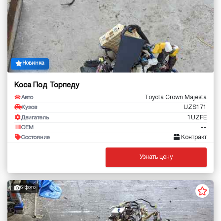
Новинка
Коса Под Торпеду
Toyota Crown Majesta
Авто
UZS171
Кузов
1UZFE
Двигатель
--
OEM
Контракт
Состояние
Узнать цену
6 фото