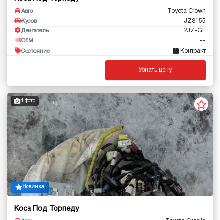
Toyota Crown
Авто
JZS155
Кузов
2JZ-GE
Двигатель
--
OEM
Контракт
Состояние
Узнать цену
4 фото
Новинка
Коса Под Торпеду