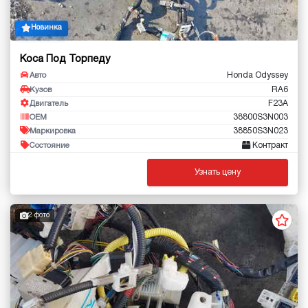
Новинка
Коса Под Торпеду
Honda Odyssey
Авто
RA6
Кузов
F23A
Двигатель
38800S3N003
OEM
38850S3N023
Маркировка
Контракт
Состояние
Узнать цену
2 фото