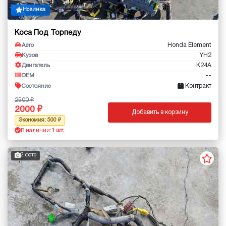
Новинка
Коса Под Торпеду
Honda Element
Авто
YH2
Кузов
K24A
Двигатель
--
OEM
Контракт
Состояние
2500
2000
Добавить в корзину
Экономия: 500
В наличии:
1 шт.
2 фото