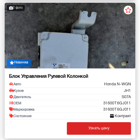
2 фото
Новинка
Блок Управления Рулевой Колонкой
Honda N-WGN
Авто
JH1
Кузов
S07A
Двигатель
31600T6GJ011
OEM
31600T6GJ011
Маркировка
Контракт
Состояние
Узнать цену