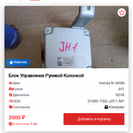
Новинка
Блок Управления Рулевой Колонкой
Honda N-WGN
Авто
JH1
Кузов
S07A
Двигатель
31600-T6G-J011-M1
OEM
Контракт
Состояние
2000
Добавить в корзину
В наличии:
1 шт.