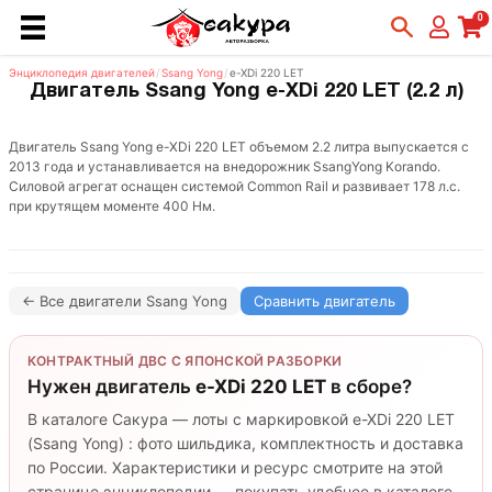
0
Энциклопедия двигателей
/
Ssang Yong
/
e-XDi 220 LET
Двигатель Ssang Yong e-XDi 220 LET (2.2 л)
Двигатель Ssang Yong e-XDi 220 LET объемом 2.2 литра выпускается с
2013 года и устанавливается на внедорожник SsangYong Korando.
Силовой агрегат оснащен системой Common Rail и развивает 178 л.с.
при крутящем моменте 400 Нм.
← Все двигатели Ssang Yong
Сравнить двигатель
КОНТРАКТНЫЙ ДВС С ЯПОНСКОЙ РАЗБОРКИ
Нужен двигатель
e-XDi 220 LET
в сборе?
В каталоге Сакура — лоты с маркировкой e-XDi 220 LET
(Ssang Yong) : фото шильдика, комплектность и доставка
по России. Характеристики и ресурс смотрите на этой
странице энциклопедии — покупать удобнее в каталоге