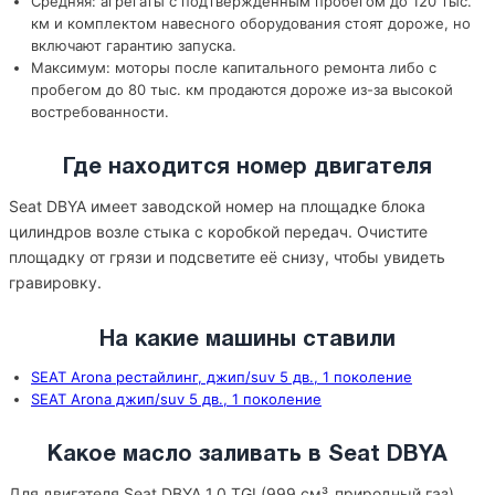
Средняя: агрегаты с подтверждённым пробегом до 120 тыс.
км и комплектом навесного оборудования стоят дороже, но
включают гарантию запуска.
Максимум: моторы после капитального ремонта либо с
пробегом до 80 тыс. км продаются дороже из-за высокой
востребованности.
Где находится номер двигателя
Seat DBYA имеет заводской номер на площадке блока
цилиндров возле стыка с коробкой передач. Очистите
площадку от грязи и подсветите её снизу, чтобы увидеть
гравировку.
На какие машины ставили
SEAT Arona рестайлинг, джип/suv 5 дв., 1 поколение
SEAT Arona джип/suv 5 дв., 1 поколение
Какое масло заливать в Seat DBYA
Для двигателя Seat DBYA 1.0 TGI (999 см³, природный газ)