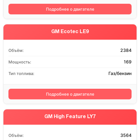
Подробнее о двигателе
GM Ecotec LE9
2384
Объём:
169
Мощность:
Газ/бензин
Тип топлива:
Подробнее о двигателе
GM High Feature LY7
3564
Объём: