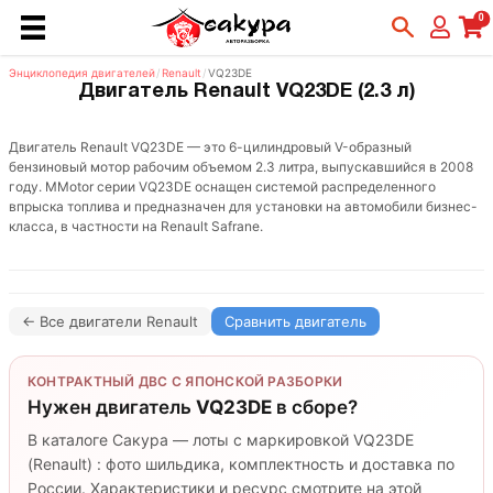
0
Энциклопедия двигателей
/
Renault
/
VQ23DE
Двигатель Renault VQ23DE (2.3 л)
Двигатель Renault VQ23DE — это 6-цилиндровый V-образный
бензиновый мотор рабочим объемом 2.3 литра, выпускавшийся в 2008
году. МMotor серии VQ23DE оснащен системой распределенного
впрыска топлива и предназначен для установки на автомобили бизнес-
класса, в частности на Renault Safrane.
← Все двигатели Renault
Сравнить двигатель
КОНТРАКТНЫЙ ДВС С ЯПОНСКОЙ РАЗБОРКИ
Нужен двигатель
VQ23DE
в сборе?
В каталоге Сакура — лоты с маркировкой VQ23DE
(Renault) : фото шильдика, комплектность и доставка по
России. Характеристики и ресурс смотрите на этой