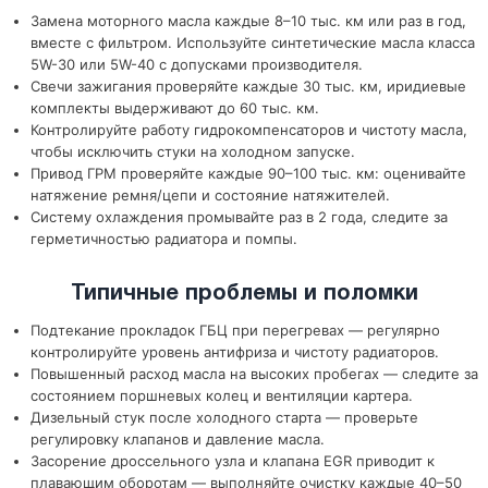
Замена моторного масла каждые 8–10 тыс. км или раз в год,
вместе с фильтром. Используйте синтетические масла класса
5W-30 или 5W-40 с допусками производителя.
Свечи зажигания проверяйте каждые 30 тыс. км, иридиевые
комплекты выдерживают до 60 тыс. км.
Контролируйте работу гидрокомпенсаторов и чистоту масла,
чтобы исключить стуки на холодном запуске.
Привод ГРМ проверяйте каждые 90–100 тыс. км: оценивайте
натяжение ремня/цепи и состояние натяжителей.
Систему охлаждения промывайте раз в 2 года, следите за
герметичностью радиатора и помпы.
Типичные проблемы и поломки
Подтекание прокладок ГБЦ при перегревах — регулярно
контролируйте уровень антифриза и чистоту радиаторов.
Повышенный расход масла на высоких пробегах — следите за
состоянием поршневых колец и вентиляции картера.
Дизельный стук после холодного старта — проверьте
регулировку клапанов и давление масла.
Засорение дроссельного узла и клапана EGR приводит к
плавающим оборотам — выполняйте очистку каждые 40–50