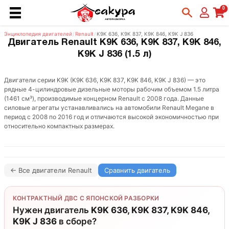
0
Энциклопедия двигателей
/
Renault
/
K9K 636, K9K 837, K9K 846, K9K J 836
Двигатель Renault K9K 636, K9K 837, K9K 846,
K9K J 836 (1.5 л)
Двигатели серии K9K (K9K 636, K9K 837, K9K 846, K9K J 836) — это
рядные 4-цилиндровые дизельные моторы рабочим объемом 1.5 литра
(1461 см³), производимые концерном Renault с 2008 года. Данные
силовые агрегаты устанавливались на автомобили Renault Megane в
период с 2008 по 2016 год и отличаются высокой экономичностью при
относительно компактных размерах.
← Все двигатели Renault
Сравнить двигатель
КОНТРАКТНЫЙ ДВС С ЯПОНСКОЙ РАЗБОРКИ
Нужен двигатель
K9K 636, K9K 837, K9K 846,
K9K J 836
в сборе?