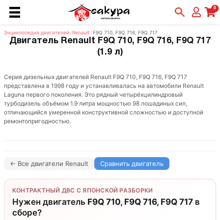
0
Энциклопедия двигателей
/
Renault
/
F9Q 710, F9Q 716, F9Q 717
Двигатель Renault F9Q 710, F9Q 716, F9Q 717
(1.9 л)
Серия дизельных двигателей Renault F9Q 710, F9Q 716, F9Q 717
представлена в 1998 году и устанавливалась на автомобили Renault
Laguna первого поколения. Это рядный четырёхцилиндровый
турбодизель объёмом 1.9 литра мощностью 98 лошадиных сил,
отличающийся умеренной конструктивной сложностью и доступной
ремонтопригодностью.
← Все двигатели Renault
Сравнить двигатель
КОНТРАКТНЫЙ ДВС С ЯПОНСКОЙ РАЗБОРКИ
Нужен двигатель
F9Q 710, F9Q 716, F9Q 717
в
сборе?