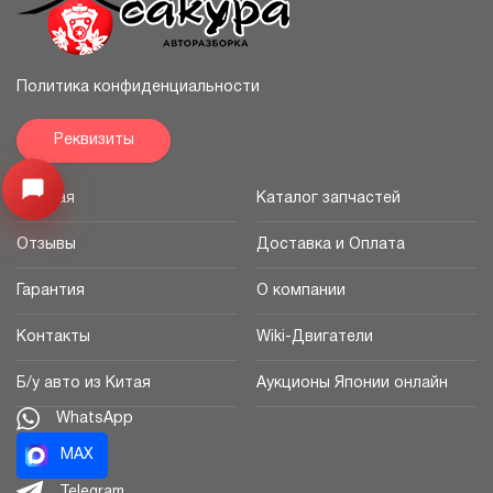
Политика конфиденциальности
Реквизиты
Узнайте цену запчасти ->
Открыть меню
Главная
Каталог запчастей
Отзывы
Доставка и Оплата
Гарантия
О компании
Контакты
Wiki-Двигатели
Б/у авто из Китая
Аукционы Японии онлайн
WhatsApp
MAX
Telegram