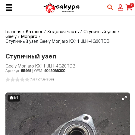
0
Главная
Каталог
Ходовая часть
Ступичный узел
Geely
Monjaro
Ступичный узел Geely Monjaro KX11 JLH-4G20TDB
Ступичный узел
Geely Monjaro KX11 JLH-4G20TDB
Артикул:
68465
| OEM:
4048088300
(
Нет отзывов
)
1
/
4