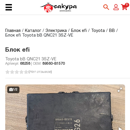
0
Главная
Каталог
Электрика
Блок efi
Toyota
BB
Блок efi Toyota bB QNC21 3SZ-VE
Блок efi
Toyota bB QNC21 3SZ-VE
Артикул:
68258
| OEM:
89560-B1570
(
Нет отзывов
)
1
/
2