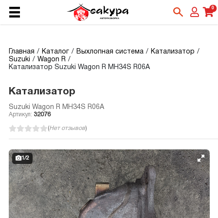
0
Главная
Каталог
Выхлопная система
Катализатор
Suzuki
Wagon R
Катализатор Suzuki Wagon R MH34S R06A
Катализатор
Suzuki Wagon R MH34S R06A
Артикул:
32076
(
Нет отзывов
)
1
/
2