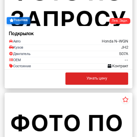
Новинка
Лев. Задн.
Подкрылок
Honda N-WGN
Авто
JH2
Кузов
S07A
Двигатель
--
OEM
Контракт
Состояние
Узнать цену