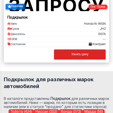
Новинка
Лев. Перед.
Подкрылок
Honda N-WGN
Авто
JH2
Кузов
S07A
Двигатель
--
OEM
Контракт
Состояние
Узнать цену
Подкрылок для различных марок
автомобилей
В каталоге представлены
Подкрылок
для различных марок
автомобилей. Ниже — марки, по которым есть позиции в
наличии (или в статусе “продано” для статистики спроса):
Тойота (424)
Ниссан (332)
Хонда (273)
Мазда (56)