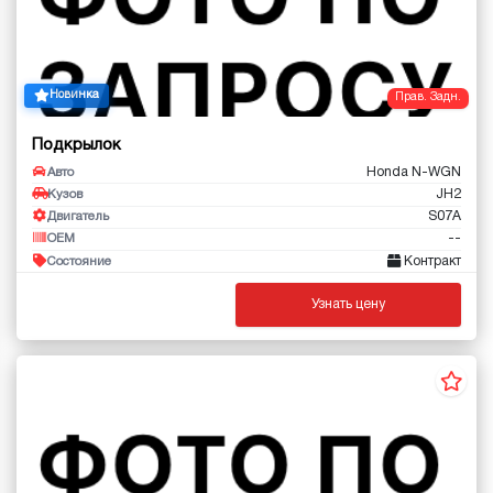
Новинка
Прав. Задн.
Подкрылок
Honda N-WGN
Авто
JH2
Кузов
S07A
Двигатель
--
OEM
Контракт
Состояние
Узнать цену