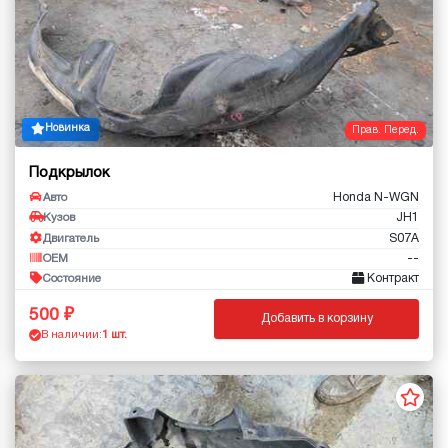
Новинка
Прав. Перед.
Подкрылок
Honda N-WGN
Авто
JH1
Кузов
S07A
Двигатель
--
OEM
Контракт
Состояние
500
Добавить в корзину
В наличии:
1 шт.