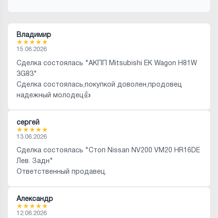
Владимир
★
★
★
★
★
15.06.2026
Сделка состоялась "АКПП Mitsubishi EK Wagon H81W
3G83"
Сделка состоялась,покупкой доволен,продовец
надежный молодец👍
сергей
★
★
★
★
★
13.06.2026
Сделка состоялась "Стоп Nissan NV200 VM20 HR16DE
Лев. Задн"
Ответственный продавец.
Александр
★
★
★
★
★
12.06.2026