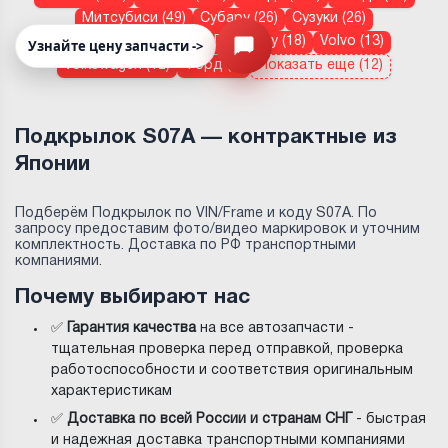
Митсубиси (49)
Субару (26)
Сузуки (26)
Mercedes-Benz (22)
Дайхатсу (18)
Volvo (13)
Узнайте цену запчасти ->
Открыть меню
Volkswagen (12)
Форд (9)
Показать еще (12)
Подкрылок S07A — контрактные из
Японии
Подберём Подкрылок по VIN/Frame и коду S07A. По
запросу предоставим фото/видео маркировок и уточним
комплектность. Доставка по РФ транспортными
компаниями.
Почему выбирают нас
✅
Гарантия качества
на все автозапчасти -
тщательная проверка перед отправкой, проверка
работоспособности и соответствия оригинальным
характеристикам
✅
Доставка по всей России и странам СНГ
- быстрая
и надежная доставка транспортными компаниями