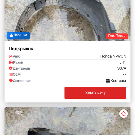
Новинка
Лев. Перед.
Подкрылок
Honda N-WGN
Авто
JH1
Кузов
S07A
Двигатель
--
OEM
Контракт
Состояние
Узнать цену