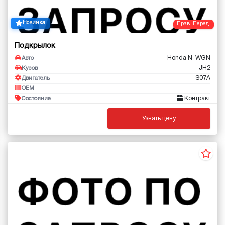
Новинка
Прав. Перед.
Подкрылок
Honda N-WGN
Авто
JH2
Кузов
S07A
Двигатель
--
OEM
Контракт
Состояние
Узнать цену