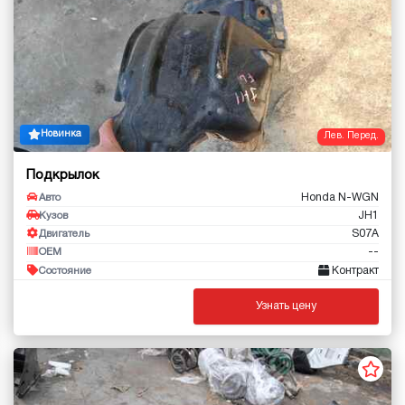
Новинка
Лев. Перед.
Подкрылок
Honda N-WGN
Авто
JH1
Кузов
S07A
Двигатель
--
OEM
Контракт
Состояние
Узнать цену