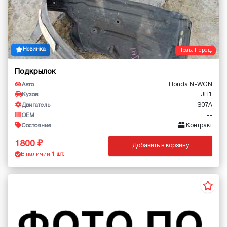
Новинка
Прав. Перед.
Подкрылок
Honda N-WGN
Авто
JH1
Кузов
S07A
Двигатель
--
OEM
Контракт
Состояние
1800
Добавить в корзину
В наличии:
1 шт.