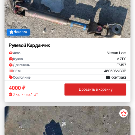
Новинка
Рулевой Карданчик
Nissan Leaf
Авто
AZE0
Кузов
EM57
Двигатель
480803NB0B
OEM
Контракт
Состояние
4000
Добавить в корзину
В наличии:
1 шт.