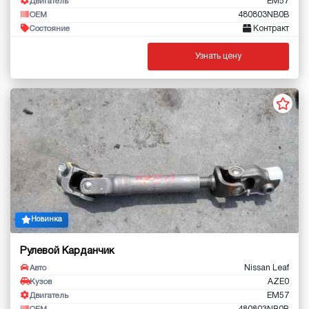
EM57
Двигатель
480803NB0B
OEM
Контракт
Состояние
Узнать цену
Новинка
Рулевой Карданчик
Nissan Leaf
Авто
AZE0
Кузов
EM57
Двигатель