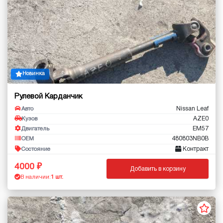
Новинка
Рулевой Карданчик
Nissan Leaf
Авто
AZE0
Кузов
EM57
Двигатель
480803NB0B
OEM
Контракт
Состояние
4000
Добавить в корзину
В наличии:
1 шт.