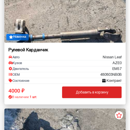
Новинка
Рулевой Карданчик
Nissan Leaf
Авто
AZE0
Кузов
EM57
Двигатель
480803NB0B
OEM
Контракт
Состояние
4000
Добавить в корзину
В наличии:
1 шт.