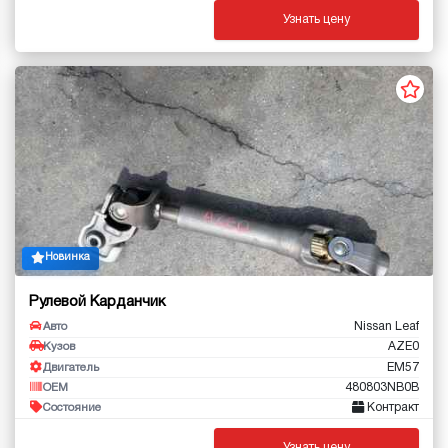
Узнать цену
Новинка
Рулевой Карданчик
Nissan Leaf
Авто
AZE0
Кузов
EM57
Двигатель
480803NB0B
OEM
Контракт
Состояние
Узнать цену