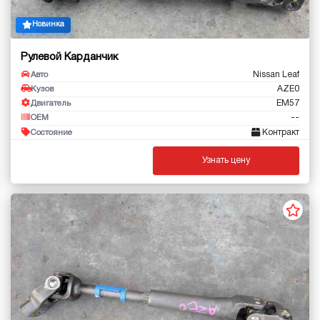
Новинка
Рулевой Карданчик
Nissan Leaf
Авто
AZE0
Кузов
EM57
Двигатель
--
OEM
Контракт
Состояние
Узнать цену