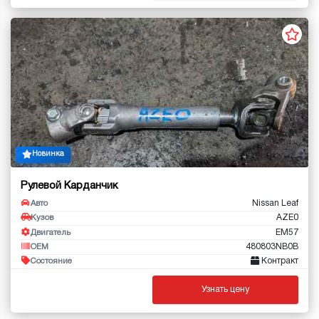
Новинка
Рулевой Карданчик
Nissan Leaf
Авто
AZE0
Кузов
EM57
Двигатель
480803NB0B
OEM
Контракт
Состояние
Узнать цену