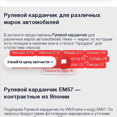
Рулевой карданчик для различных
марок автомобилей
В каталоге представлены
Рулевой карданчик
для
различных марок автомобилей. Ниже — марки, по которым
есть позиции в наличии (или в статусе “продано” для
статистики спроса):
Ниссан (115)
Тойота (112)
Мазда (21)
Сузуки (19)
Митсубиси (11)
Хонда (10)
Дайхатсу (5)
Субару (4)
Узнайте цену запчасти ->
Открыть меню
Исузу (3)
Mercedes-Benz (3)
Volvo (2)
Лексус (1)
Показать еще (6)
Рулевой карданчик EM57 —
контрактные из Японии
Подберём Рулевой карданчик по VIN/Frame и коду EM57. По
запросу предоставим фото/видео маркировок и уточним