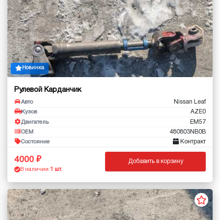
Новинка
Рулевой Карданчик
Nissan Leaf
Авто
AZE0
Кузов
EM57
Двигатель
480803NB0B
OEM
Контракт
Состояние
4000
Добавить в корзину
В наличии:
1 шт.