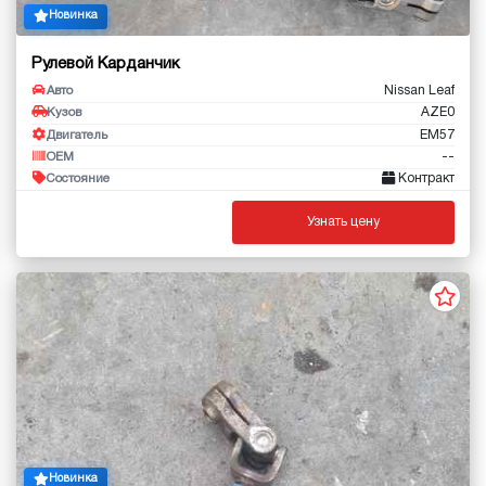
Новинка
Рулевой Карданчик
Nissan Leaf
Авто
AZE0
Кузов
EM57
Двигатель
--
OEM
Контракт
Состояние
Узнать цену
Новинка