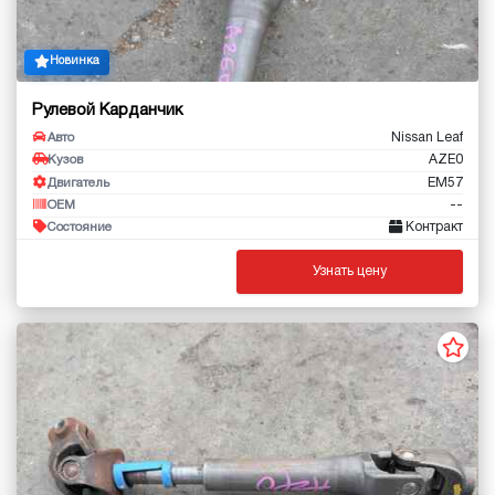
Новинка
Рулевой Карданчик
Nissan Leaf
Авто
AZE0
Кузов
EM57
Двигатель
--
OEM
Контракт
Состояние
Узнать цену