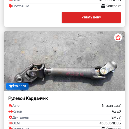
480803NB0B
OEM
Контракт
Состояние
Узнать цену
Новинка
Рулевой Карданчик
Nissan Leaf
Авто
AZE0
Кузов
EM57
Двигатель
480803NB0B
OEM