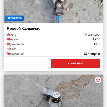
Новинка
Рулевой Карданчик
Nissan Leaf
Авто
AZE0
Кузов
EM57
Двигатель
--
OEM
Контракт
Состояние
Узнать цену