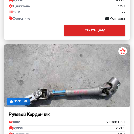
AZE0
Кузов
EM57
Двигатель
--
OEM
Контракт
Состояние
Узнать цену
Новинка
Рулевой Карданчик
Nissan Leaf
Авто
AZE0
Кузов