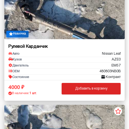
Новинка
Рулевой Карданчик
Nissan Leaf
Авто
AZE0
Кузов
EM57
Двигатель
480803NB0B
OEM
Контракт
Состояние
4000
Добавить в корзину
В наличии:
1 шт.