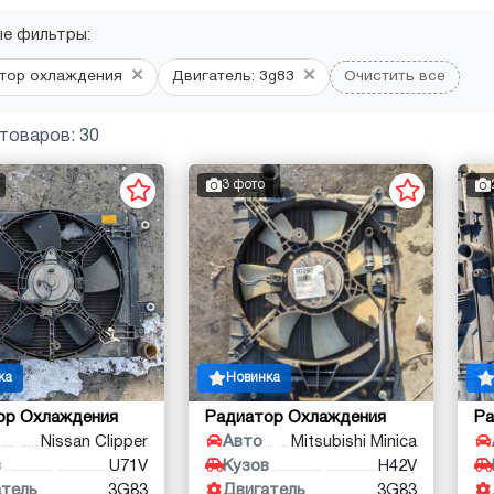
ые фильтры:
×
×
тор охлаждения
Двигатель: 3g83
Очистить все
товаров: 30
3 фото
ка
Новинка
ор Охлаждения
Радиатор Охлаждения
Ра
Nissan Clipper
Авто
Mitsubishi Minica
в
U71V
Кузов
H42V
атель
3G83
Двигатель
3G83