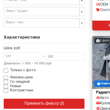
OEM
Сост
Лево / право
Верх / низ
Характеристики
2 фото
Цена, руб.
-
Диапазон: 1 500 - 10 000 руб.
Только с фото
Указана цена
Со скидкой
Новин
Новые
Контрактные
Радиат
Авто
Кузо
Применить фильтр (2)
Двиг