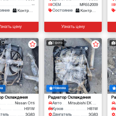
--
OEM
MR552009
ояние
Состояние
Контракт
Контракт
Узнать цену
Узнать цену
2 фото
ка
Новинка
ор Охлаждения
Радиатор Охлаждения
Ра
Nissan Otti
Авто
Mitsubishi EK Wagon
в
H91W
Кузов
H81W
атель
3G83
Двигатель
3G83