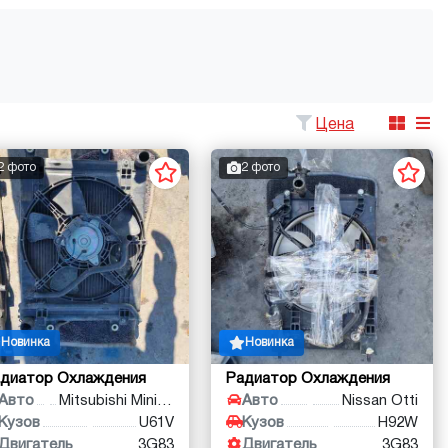
Цена
2 фото
2 фото
Новинка
Новинка
диатор Охлаждения
Радиатор Охлаждения
Авто
Mitsubishi Minicab
Авто
Nissan Otti
Кузов
U61V
Кузов
H92W
Двигатель
3G83
Двигатель
3G83