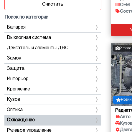
Очистить
OEM
Сост
Поиск по категории
Батарея
Выхлопная система
Двигатель и элементы ДВС
2 фото
Замок
Защита
Интерьер
Крепление
Кузов
Новин
Оптика
Радиат
Авто
Охлаждение
Кузо
Двиг
Рулевое управление