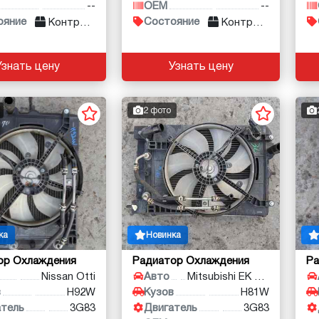
--
OEM
--
ояние
Состояние
Контракт
Контракт
Узнать цену
Узнать цену
2 фото
ка
Новинка
ор Охлаждения
Радиатор Охлаждения
Ра
Nissan Otti
Авто
Mitsubishi EK Wagon
в
H92W
Кузов
H81W
атель
3G83
Двигатель
3G83