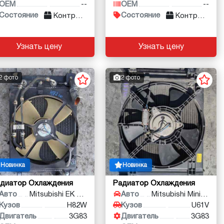
OEM
--
OEM
--
Состояние
Состояние
Контракт
Контракт
Узнать цену
Узнать цену
2 фото
2 фото
Новинка
Новинка
диатор Охлаждения
Радиатор Охлаждения
Авто
Mitsubishi EK Wagon
Авто
Mitsubishi Minicab
Кузов
H82W
Кузов
U61V
Двигатель
3G83
Двигатель
3G83