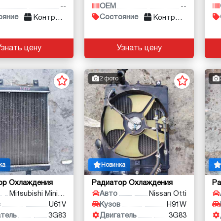
--
OEM
--
ояние
Состояние
Контракт
Контракт
Узнать цену
Узнать цену
2 фото
ка
Новинка
ор Охлаждения
Радиатор Охлаждения
Ра
Mitsubishi Minicab
Авто
Nissan Otti
в
U61V
Кузов
H91W
атель
3G83
Двигатель
3G83