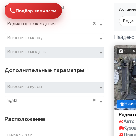
Основные параметры
Подбор запчасти
Активн
Радиа
×
Радиатор охлаждения
Найдено 
Выберите марку
2 фото
Выберите модель
Дополнительные параметры
Выберите кузов
×
3g83
Новин
Радиат
Расположение
Авто
Кузо
Двиг
Перед / зад