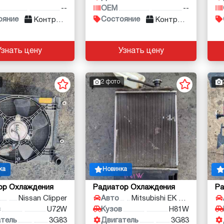
--
OEM
--
ояние
Состояние
Контракт
Контракт
Узнать цену
Узнать цену
2 фото
ка
Новинка
ор Охлаждения
Радиатор Охлаждения
Ра
Nissan Clipper
Авто
Mitsubishi EK Wagon
в
U72W
Кузов
H81W
атель
3G83
Двигатель
3G83