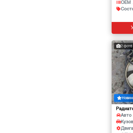
OEM
Сост
2 фото
Новин
Радиат
Авто
Кузо
Двиг