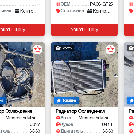
--
OEM
PA66-GF25
ояние
Состояние
Контракт
Контракт
Узнать цену
Узнать цену
2 фото
ка
Новинка
ор Охлаждения
Радиатор Охлаждения
Ра
Mitsubishi Minicab
Авто
Mitsubishi Minicab
в
U61V
Кузов
U41T
атель
3G83
Двигатель
3G83