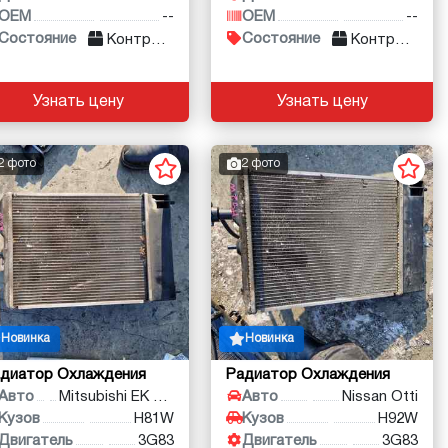
OEM
--
OEM
--
Состояние
Состояние
Контракт
Контракт
Узнать цену
Узнать цену
2 фото
2 фото
Новинка
Новинка
диатор Охлаждения
Радиатор Охлаждения
Авто
Mitsubishi EK Wagon
Авто
Nissan Otti
Кузов
H81W
Кузов
H92W
Двигатель
3G83
Двигатель
3G83