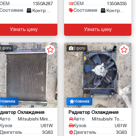
OEM
1350A287
OEM
1350A035
Состояние
Состояние
Контракт
Контракт
Узнать цену
Узнать цену
2 фото
2 фото
Новинка
Новинка
диатор Охлаждения
Радиатор Охлаждения
Авто
Mitsubishi Minicab
Авто
Mitsubishi Town Box
Кузов
U61W
Кузов
U61W
Двигатель
3G83
Двигатель
3G83