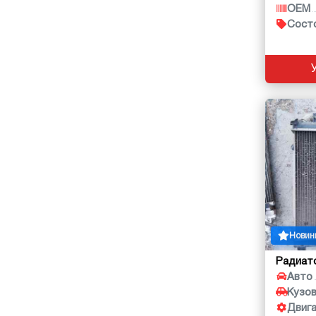
OEM
Сост
Новин
Радиат
Авто
Кузо
Двиг