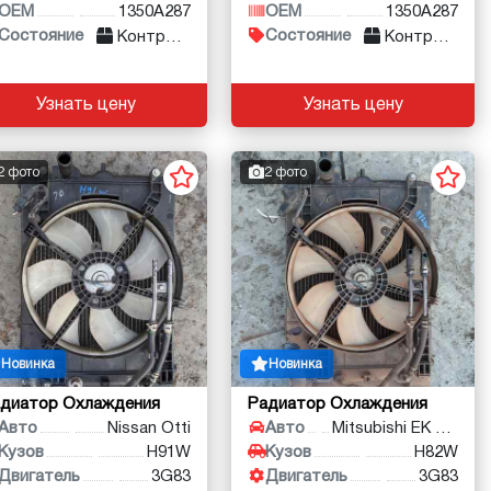
OEM
1350A287
OEM
1350A287
Состояние
Состояние
Контракт
Контракт
Узнать цену
Узнать цену
2 фото
2 фото
Новинка
Новинка
диатор Охлаждения
Радиатор Охлаждения
Авто
Nissan Otti
Авто
Mitsubishi EK Wagon
Кузов
H91W
Кузов
H82W
Двигатель
3G83
Двигатель
3G83