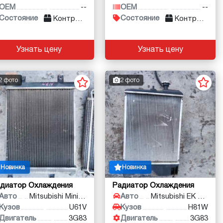
OEM
--
OEM
--
Состояние
Состояние
Контракт
Контракт
Узнать цену
Узнать цену
2 фото
2 фото
Новинка
Новинка
диатор Охлаждения
Радиатор Охлаждения
Авто
Mitsubishi Minicab
Авто
Mitsubishi EK Wagon
Кузов
U61V
Кузов
H81W
Двигатель
3G83
Двигатель
3G83