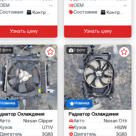
OEM
--
OEM
--
Состояние
Состояние
Контракт
Контракт
Узнать цену
Узнать цену
2 фото
2 фото
Новинка
Новинка
диатор Охлаждения
Радиатор Охлаждения
Авто
Nissan Clipper
Авто
Nissan Otti
Кузов
U71V
Кузов
H92W
Двигатель
3G83
Двигатель
3G83