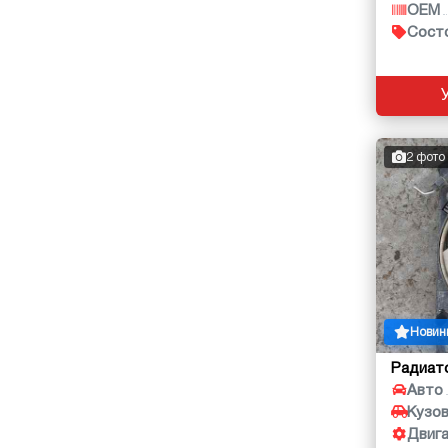
OEM
Сост
2 фото
Новин
Радиат
Авто
Кузо
Двиг