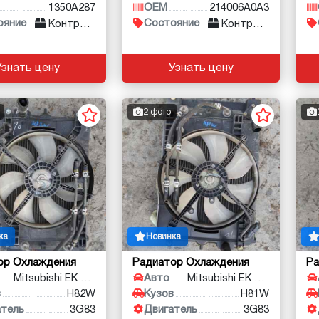
1350A287
OEM
214006A0A3
ояние
Состояние
Контракт
Контракт
Узнать цену
Узнать цену
2 фото
ка
Новинка
ор Охлаждения
Радиатор Охлаждения
Ра
Mitsubishi EK Wagon
Авто
Mitsubishi EK Wagon
в
H82W
Кузов
H81W
атель
3G83
Двигатель
3G83