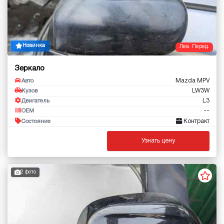
Новинка
Лев. Перед.
Зеркало
Mazda MPV
Авто
LW3W
Кузов
L3
Двигатель
--
OEM
Контракт
Состояние
Узнать цену
2 фото