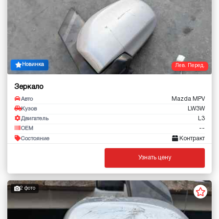
Новинка
Лев. Перед.
Зеркало
Mazda MPV
Авто
LW3W
Кузов
L3
Двигатель
--
OEM
Контракт
Состояние
Узнать цену
2 фото