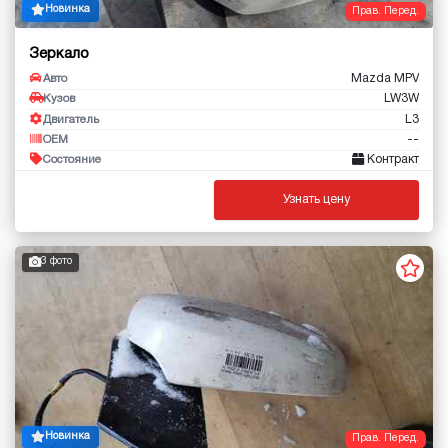
Новинка
Прав. Перед.
Зеркало
Mazda MPV
Авто
LW3W
Кузов
L3
Двигатель
--
OEM
Контракт
Состояние
Узнать цену
3 фото
Новинка
Прав. Перед.