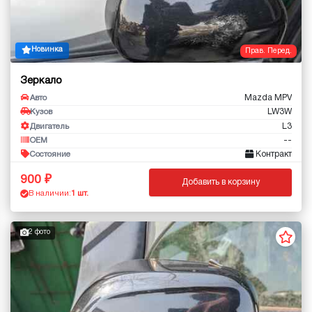
Новинка
Прав. Перед.
Зеркало
Mazda MPV
Авто
LW3W
Кузов
L3
Двигатель
--
OEM
Контракт
Состояние
900
Добавить в корзину
В наличии:
1 шт.
2 фото