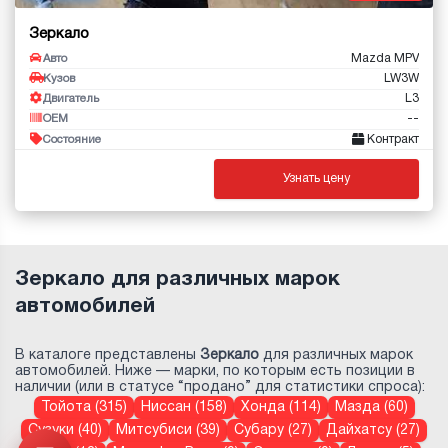
Зеркало
Mazda MPV
Авто
LW3W
Кузов
L3
Двигатель
--
OEM
Контракт
Состояние
Узнать цену
Зеркало для различных марок
автомобилей
В каталоге представлены
Зеркало
для различных марок
автомобилей. Ниже — марки, по которым есть позиции в
наличии (или в статусе “продано” для статистики спроса):
Тойота (315)
Ниссан (158)
Хонда (114)
Мазда (60)
Сузуки (40)
Митсубиси (39)
Субару (27)
Дайхатсу (27)