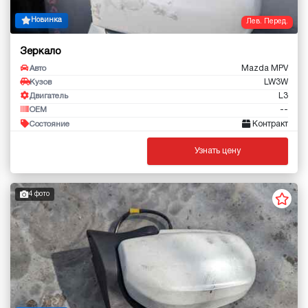
Новинка
Лев. Перед.
Зеркало
Mazda MPV
Авто
LW3W
Кузов
L3
Двигатель
--
OEM
Контракт
Состояние
Узнать цену
4 фото