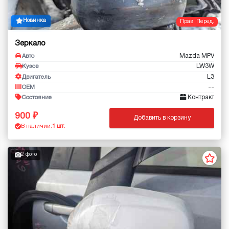
Новинка
Прав. Перед.
Зеркало
Mazda MPV
Авто
LW3W
Кузов
L3
Двигатель
--
OEM
Контракт
Состояние
900
Добавить в корзину
В наличии:
1 шт.
2 фото