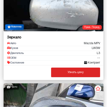
Новинка
Прав. Перед.
Зеркало
Mazda MPV
Авто
LW3W
Кузов
L3
Двигатель
--
OEM
Контракт
Состояние
Узнать цену
2 фото