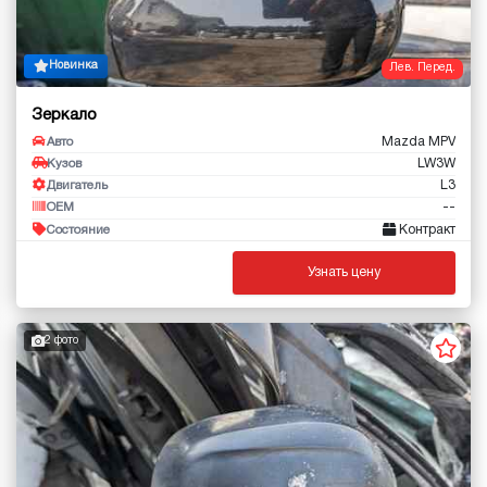
Новинка
Лев. Перед.
Зеркало
Mazda MPV
Авто
LW3W
Кузов
L3
Двигатель
--
OEM
Контракт
Состояние
Узнать цену
2 фото