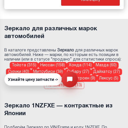
Зеркало для различных марок
автомобилей
В каталоге представлены
Зеркало
для различных марок
автомобилей. Ниже — марки, по которым есть позиции в
наличии (или в статусе “продано” для статистики спроса):
Тойота (315)
Ниссан (158)
Хонда (114)
Мазда (60)
Сузуки (40)
Митсубиси (39)
Субару (27)
Дайхатсу (27)
Volvo (13)
Mercedes-Benz (9)
Ситроен (9)
Лексус (5)
Узнайте цену запчасти ->
Открыть меню
Показать еще (13)
Зеркало 1NZFXE — контрактные из
Японии
Подберём Зеркало по VIN/Frame и коду 1NZFXE. По