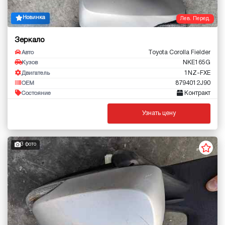
Новинка
Лев. Перед.
Зеркало
Toyota Corolla Fielder
Авто
NKE165G
Кузов
1NZ-FXE
Двигатель
8794012J90
OEM
Контракт
Состояние
Узнать цену
3 фото