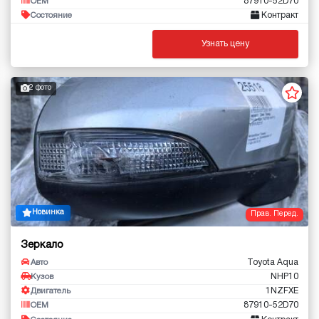
87910-52D70
OEM
Контракт
Состояние
Узнать цену
2 фото
Новинка
Прав. Перед.
Зеркало
Toyota Aqua
Авто
NHP10
Кузов
1NZFXE
Двигатель
87910-52D70
OEM