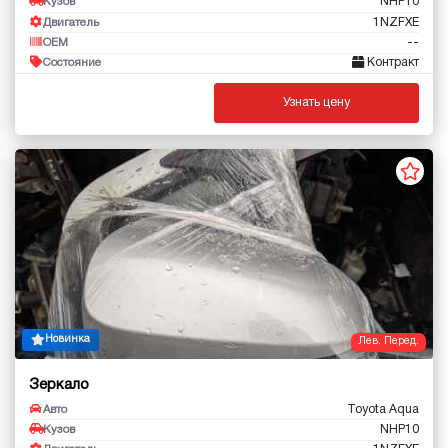
NHP10
Кузов
1NZFXE
Двигатель
--
OEM
Контракт
Состояние
Узнать цену
Новинка
Лев. Перед.
Зеркало
Toyota Aqua
Авто
NHP10
Кузов