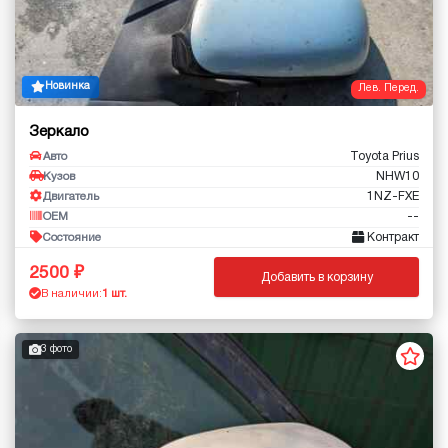
Новинка
Лев. Перед.
Зеркало
Toyota Prius
Авто
NHW10
Кузов
1NZ-FXE
Двигатель
--
OEM
Контракт
Состояние
2500
Добавить в корзину
В наличии:
1 шт.
3 фото