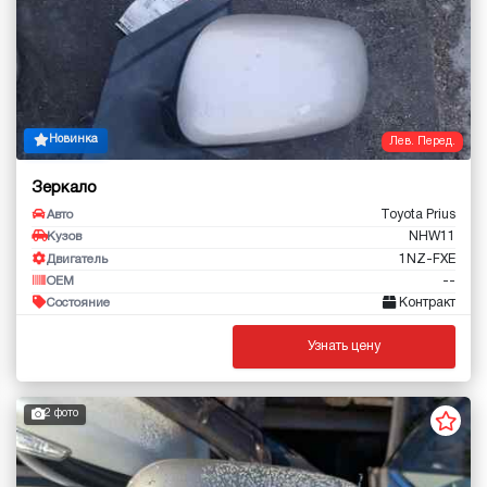
Новинка
Лев. Перед.
Зеркало
Toyota Prius
Авто
NHW11
Кузов
1NZ-FXE
Двигатель
--
OEM
Контракт
Состояние
Узнать цену
2 фото