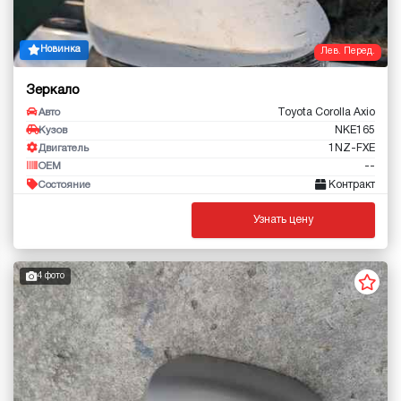
Новинка
Лев. Перед.
Зеркало
Toyota Corolla Axio
Авто
NKE165
Кузов
1NZ-FXE
Двигатель
--
OEM
Контракт
Состояние
Узнать цену
4 фото