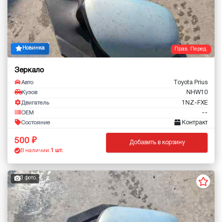
Новинка
Прав. Перед.
Зеркало
Toyota Prius
Авто
NHW10
Кузов
1NZ-FXE
Двигатель
--
OEM
Контракт
Состояние
500
Добавить в корзину
В наличии:
1 шт.
3 фото