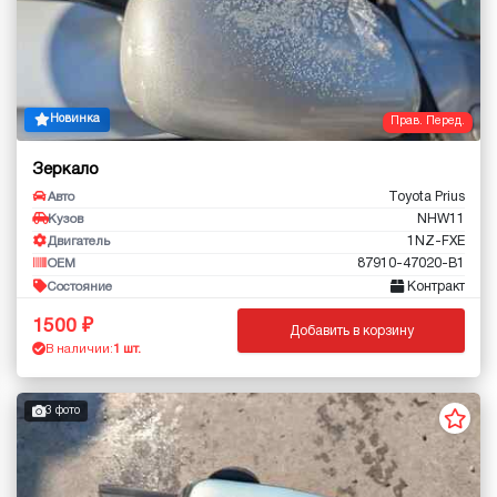
Новинка
Прав. Перед.
Зеркало
Toyota Prius
Авто
NHW11
Кузов
1NZ-FXE
Двигатель
87910-47020-B1
OEM
Контракт
Состояние
1500
Добавить в корзину
В наличии:
1 шт.
3 фото