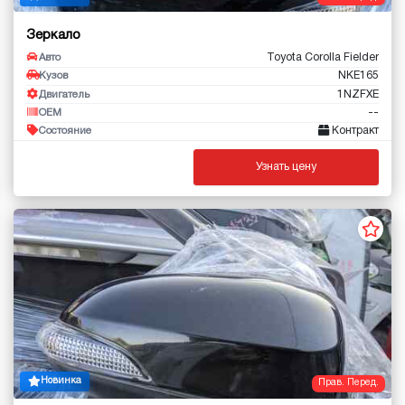
Зеркало
Toyota Corolla Fielder
Авто
NKE165
Кузов
1NZFXE
Двигатель
--
OEM
Контракт
Состояние
Узнать цену
Новинка
Прав. Перед.