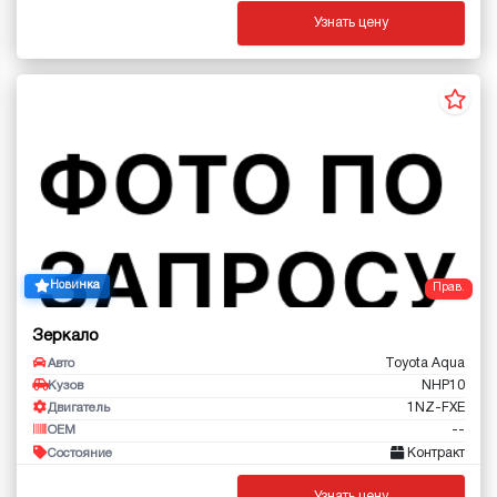
Узнать цену
Новинка
Прав.
Зеркало
Toyota Aqua
Авто
NHP10
Кузов
1NZ-FXE
Двигатель
--
OEM
Контракт
Состояние
Узнать цену