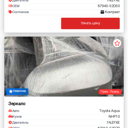
1NZFXE
Двигатель
87940-52D50
OEM
Контракт
Состояние
Узнать цену
Новинка
Прав. Перед.
Зеркало
Toyota Aqua
Авто
NHP10
Кузов
1NZFXE
Двигатель