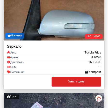
Новинка
Лев. Перед.
Зеркало
Toyota Prius
Авто
NHW20
Кузов
1NZ-FXE
Двигатель
--
OEM
Контракт
Состояние
Узнать цену
3 фото