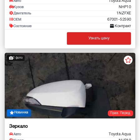
Toyota Aqua
Авто
NHP10
Кузов
1NZFXE
Двигатель
67001-52590
OEM
Контракт
Состояние
Узнать цену
2 фото
Новинка
Прав. Перед.
Зеркало
Toyota Aqua
Авто