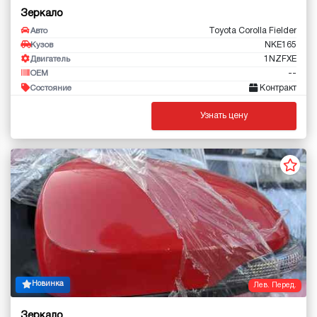
Зеркало
Toyota Corolla Fielder
Авто
NKE165
Кузов
1NZFXE
Двигатель
--
OEM
Контракт
Состояние
Узнать цену
Новинка
Лев. Перед.
Зеркало