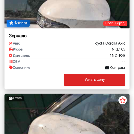
Новинка
Прав. Перед.
Зеркало
Toyota Corolla Axio
Авто
NKE165
Кузов
1NZ-FXE
Двигатель
--
OEM
Контракт
Состояние
Узнать цену
3 фото