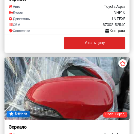
Toyota Aqua
Авто
NHP10
Кузов
1NZFXE
Двигатель
67002-52540
OEM
Контракт
Состояние
Узнать цену
Новинка
Прав. Перед.
Зеркало