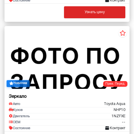
Контракт
Состояние
Узнать цену
Новинка
Прав. Перед.
Зеркало
Toyota Aqua
Авто
NHP10
Кузов
1NZFXE
Двигатель
--
OEM
Контракт
Состояние