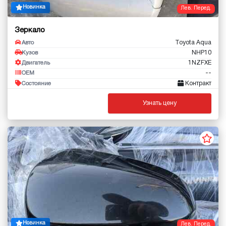
Новинка
Лев. Перед.
Зеркало
Toyota Aqua
Авто
NHP10
Кузов
1NZFXE
Двигатель
--
OEM
Контракт
Состояние
Узнать цену
Новинка
Лев. Перед.