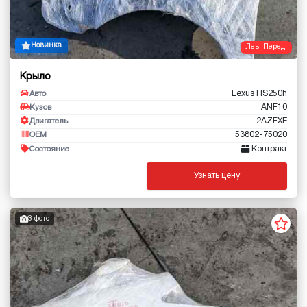
Новинка
Лев. Перед.
Крыло
Lexus HS250h
Авто
ANF10
Кузов
2AZFXE
Двигатель
53802-75020
OEM
Контракт
Состояние
Узнать цену
3 фото