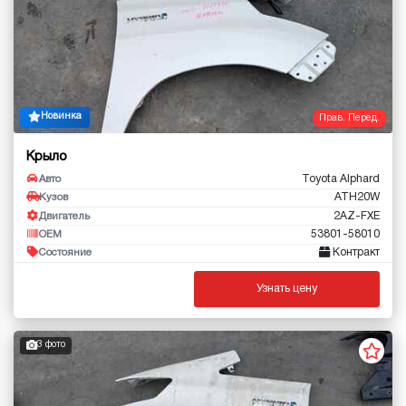
Новинка
Прав. Перед.
Крыло
Toyota Alphard
Авто
ATH20W
Кузов
2AZ-FXE
Двигатель
53801-58010
OEM
Контракт
Состояние
Узнать цену
3 фото