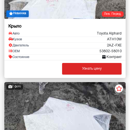
Новинка
Лев. Перед.
Крыло
Toyota Alphard
Авто
ATH10W
Кузов
2AZ-FXE
Двигатель
53802-58010
OEM
Контракт
Состояние
Узнать цену
2 фото