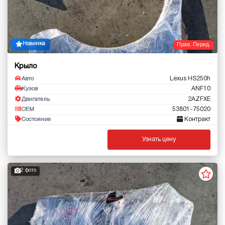
Новинка
Прав. Перед.
Крыло
Lexus HS250h
Авто
ANF10
Кузов
2AZFXE
Двигатель
53801-75020
OEM
Контракт
Состояние
Узнать цену
2 фото