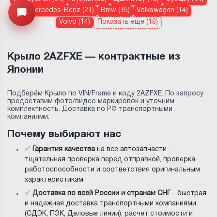
Mercedes-Benz (21)
Bmw (15)
Volkswagen (14)
Узнайте цену запчасти ->
Открыть меню
Volvo (14)
Показать еще (18)
Крыло 2AZFXE — контрактные из
Японии
Подберём Крыло по VIN/Frame и коду 2AZFXE. По запросу
предоставим фото/видео маркировок и уточним
комплектность. Доставка по РФ транспортными
компаниями.
Почему выбирают нас
✅
Гарантия качества
на все автозапчасти -
тщательная проверка перед отправкой, проверка
работоспособности и соответствия оригинальным
характеристикам
✅
Доставка по всей России и странам СНГ
- быстрая
и надежная доставка транспортными компаниями
(СДЭК, ПЭК, Деловые линии), расчет стоимости и