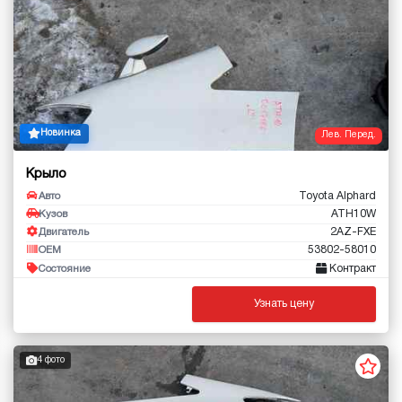
Новинка
Лев. Перед.
Крыло
Toyota Alphard
Авто
ATH10W
Кузов
2AZ-FXE
Двигатель
53802-58010
OEM
Контракт
Состояние
Узнать цену
4 фото