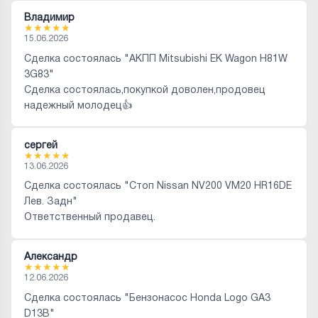
Владимир
★
★
★
★
★
15.06.2026
Сделка состоялась "АКПП Mitsubishi EK Wagon H81W
3G83"
Сделка состоялась,покупкой доволен,продовец
надежный молодец👍
сергей
★
★
★
★
★
13.06.2026
Сделка состоялась "Стоп Nissan NV200 VM20 HR16DE
Лев. Задн"
Ответственный продавец.
Александр
★
★
★
★
★
12.06.2026
Сделка состоялась "Бензонасос Honda Logo GA3
D13B"