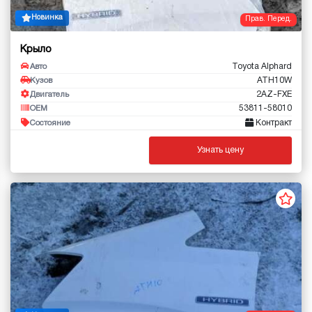
Новинка
Прав. Перед.
Крыло
Toyota Alphard
Авто
ATH10W
Кузов
2AZ-FXE
Двигатель
53811-58010
OEM
Контракт
Состояние
Узнать цену