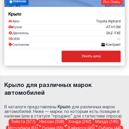
Новинка
Лев. Перед.
Крыло
Toyota Alphard
Авто
ATH10W
Кузов
2AZ-FXE
Двигатель
--
OEM
Контракт
Состояние
Узнать цену
Крыло для различных марок
автомобилей
В каталоге представлены
Крыло
для различных марок
автомобилей. Ниже — марки, по которым есть позиции в
наличии (или в статусе “продано” для статистики спроса):
Тойота (377)
Ниссан (338)
Хонда (240)
Мазда (145)
Митсубиси (61)
Сузуки (55)
Дайхатсу (45)
Субару (44)