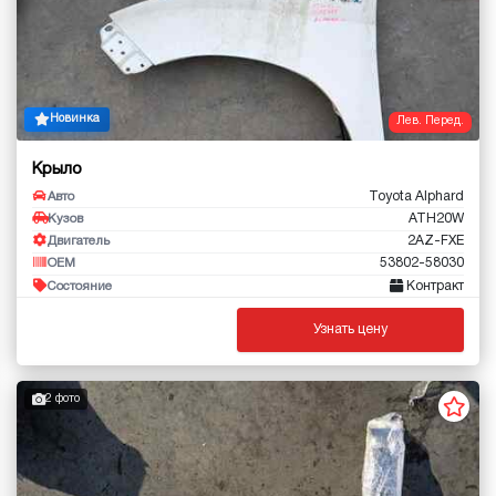
Новинка
Лев. Перед.
Крыло
Toyota Alphard
Авто
ATH20W
Кузов
2AZ-FXE
Двигатель
53802-58030
OEM
Контракт
Состояние
Узнать цену
2 фото