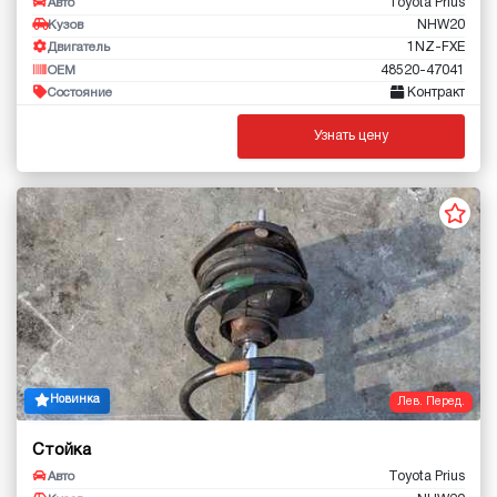
Toyota Prius
Авто
NHW20
Кузов
1NZ-FXE
Двигатель
48520-47041
OEM
Контракт
Состояние
Узнать цену
Новинка
Лев. Перед.
Стойка
Toyota Prius
Авто