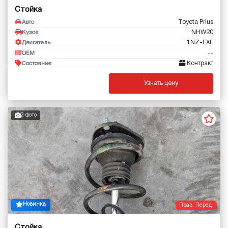
Стойка
Toyota Prius
Авто
NHW20
Кузов
1NZ-FXE
Двигатель
--
OEM
Контракт
Состояние
Узнать цену
2 фото
Новинка
Прав. Перед.
Стойка