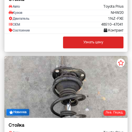
Toyota Prius
Авто
NHW20
Кузов
1NZ-FXE
Двигатель
48510-47041
OEM
Контракт
Состояние
Узнать цену
Новинка
Лев. Перед.
Стойка