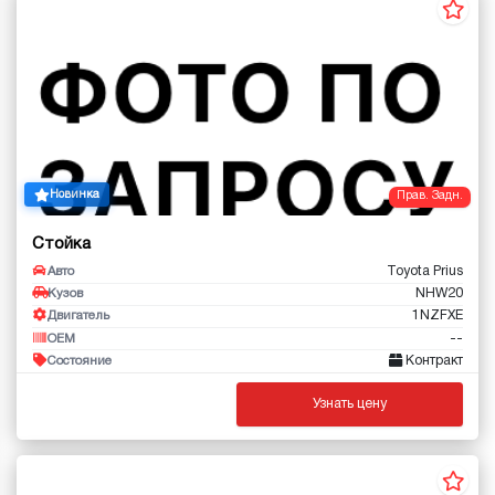
Новинка
Прав. Задн.
Стойка
Toyota Prius
Авто
NHW20
Кузов
1NZFXE
Двигатель
--
OEM
Контракт
Состояние
Узнать цену