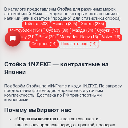
В каталоге представлены
Стойка
для различных марок
автомобилей. Ниже — марки, по которым есть позиции в
наличии (или в статусе “продано” для статистики спроса):
Тойота (503)
Ниссан (395)
Хонда (385)
Митсубиси (131)
Субару (89)
Мазда (84)
Сузуки (47)
Дайхатсу (31)
Bmw (29)
Mercedes-Benz (18)
Volvo (16)
Узнайте цену запчасти ->
Открыть меню
Ситроен (14)
Показать еще (14)
Стойка 1NZFXE — контрактные из
Японии
Подберём Стойка по VIN/Frame и коду 1NZFXE. По запросу
предоставим фото/видео маркировок и уточним
комплектность. Доставка по РФ транспортными
компаниями.
Почему выбирают нас
✅
Гарантия качества
на все автозапчасти -
тщательная проверка перед отправкой, проверка