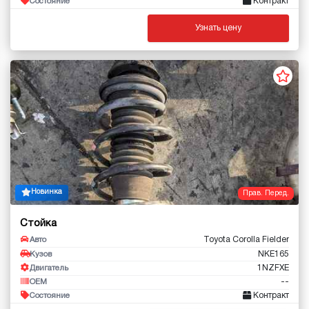
Контракт
Состояние
Узнать цену
Новинка
Прав. Перед.
Стойка
Toyota Corolla Fielder
Авто
NKE165
Кузов
1NZFXE
Двигатель
--
OEM
Контракт
Состояние