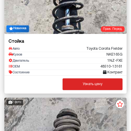
Новинка
Прав. Перед.
Стойка
Toyota Corolla Fielder
Авто
NKE165G
Кузов
1NZ-FXE
Двигатель
48510-13161
OEM
Контракт
Состояние
Узнать цену
2 фото