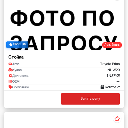
Новинка
Лев. Задн.
Стойка
Toyota Prius
Авто
NHW20
Кузов
1NZFXE
Двигатель
--
OEM
Контракт
Состояние
Узнать цену