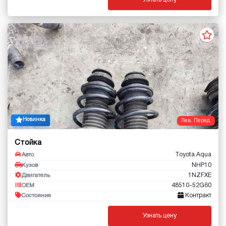
Новинка
Лев. Перед.
Стойка
Toyota Aqua
Авто
NHP10
Кузов
1NZFXE
Двигатель
48510-52G60
OEM
Контракт
Состояние
Узнать цену