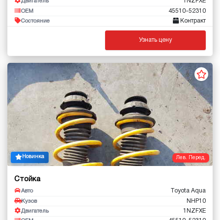
1NZFXE
Двигатель
45510-52310
OEM
Контракт
Состояние
Узнать цену
Новинка
Лев. Перед.
Стойка
Toyota Aqua
Авто
NHP10
Кузов
1NZFXE
Двигатель