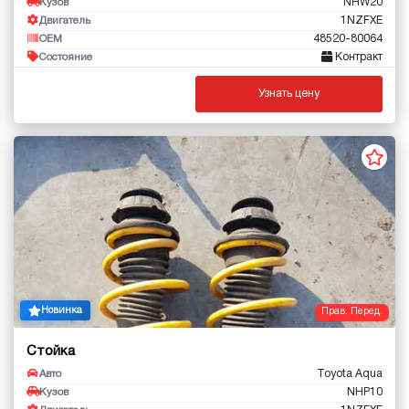
NHW20
Кузов
1NZFXE
Двигатель
48520-80064
OEM
Контракт
Состояние
Узнать цену
Новинка
Прав. Перед.
Стойка
Toyota Aqua
Авто
NHP10
Кузов