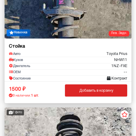
Новинка
Лев. Задн.
Стойка
Toyota Prius
Авто
NHW11
Кузов
1NZ-FXE
Двигатель
--
OEM
Контракт
Состояние
1500
Добавить в корзину
В наличии:
1 шт.
2 фото