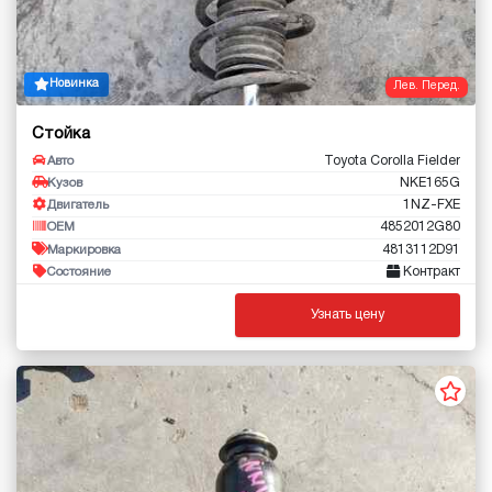
Новинка
Лев. Перед.
Стойка
Toyota Corolla Fielder
Авто
NKE165G
Кузов
1NZ-FXE
Двигатель
4852012G80
OEM
4813112D91
Маркировка
Контракт
Состояние
Узнать цену