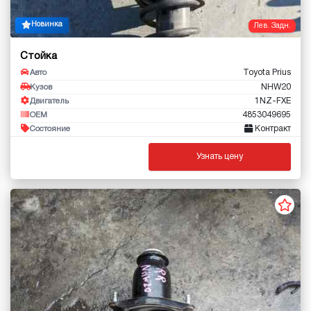
Новинка
Лев. Задн.
Стойка
Toyota Prius
Авто
NHW20
Кузов
1NZ-FXE
Двигатель
4853049695
OEM
Контракт
Состояние
Узнать цену