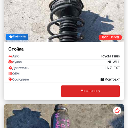
Новинка
Прав. Перед.
Стойка
Toyota Prius
Авто
NHW11
Кузов
1NZ-FXE
Двигатель
--
OEM
Контракт
Состояние
Узнать цену