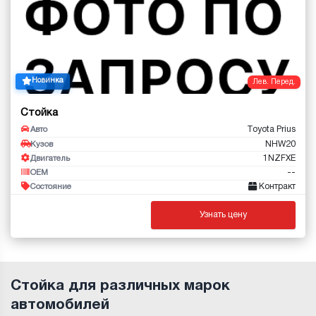
Новинка
Лев. Перед.
Стойка
Toyota Prius
Авто
NHW20
Кузов
1NZFXE
Двигатель
--
OEM
Контракт
Состояние
Узнать цену
Стойка для различных марок
автомобилей