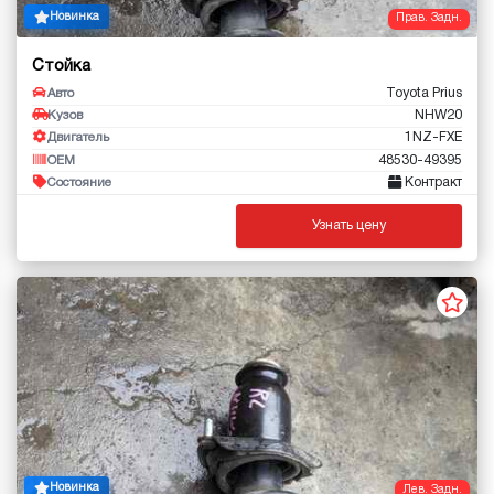
Новинка
Прав. Задн.
Стойка
Toyota Prius
Авто
NHW20
Кузов
1NZ-FXE
Двигатель
48530-49395
OEM
Контракт
Состояние
Узнать цену
Новинка
Лев. Задн.