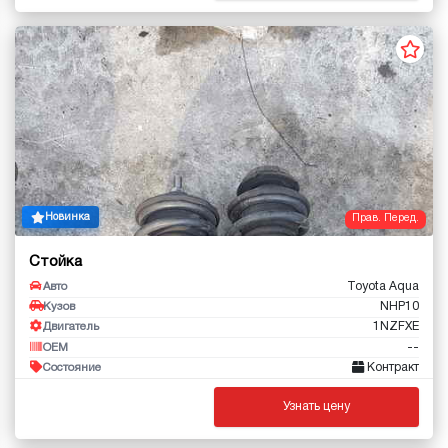
Новинка
Прав. Перед.
Стойка
Toyota Aqua
Авто
NHP10
Кузов
1NZFXE
Двигатель
--
OEM
Контракт
Состояние
Узнать цену