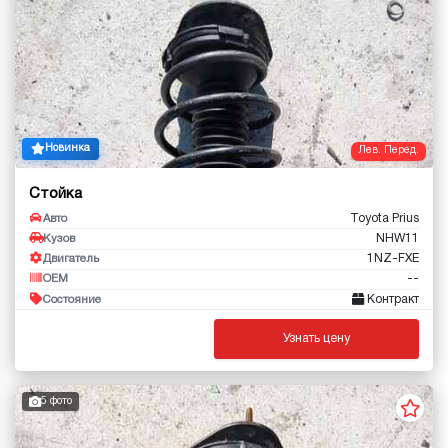
Новинка
Лев. Перед.
Стойка
Toyota Prius
Авто
NHW11
Кузов
1NZ-FXE
Двигатель
--
OEM
Контракт
Состояние
Узнать цену
5 фото