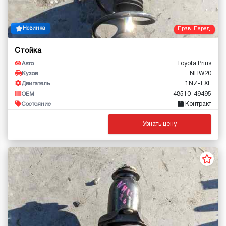
Новинка
Прав. Перед.
Стойка
Toyota Prius
Авто
NHW20
Кузов
1NZ-FXE
Двигатель
48510-49495
OEM
Контракт
Состояние
Узнать цену