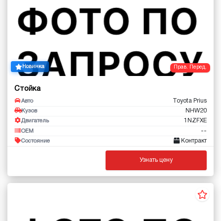
Новинка
Прав. Перед.
Стойка
Toyota Prius
Авто
NHW20
Кузов
1NZFXE
Двигатель
--
OEM
Контракт
Состояние
Узнать цену