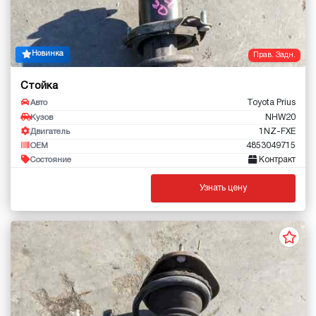
Новинка
Прав. Задн.
Стойка
Toyota Prius
Авто
NHW20
Кузов
1NZ-FXE
Двигатель
4853049715
OEM
Контракт
Состояние
Узнать цену