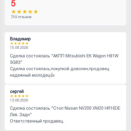
5
★
★
★
★
★
759 отзывов
Владимир
★
★
★
★
★
15.06.2026
Сделка состоялась "АКПП Mitsubishi EK Wagon H81W
3G83"
Сделка состоялась,покупкой доволен,продовец
надежный молодец👍
сергей
★
★
★
★
★
13.06.2026
Сделка состоялась "Стоп Nissan NV200 VM20 HR16DE
Лев. Задн"
Ответственный продавец.