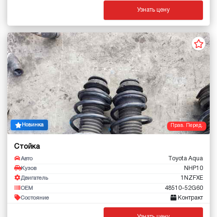
Узнать цену
Новинка
Прав. Перед.
Стойка
Toyota Aqua
Авто
NHP10
Кузов
1NZFXE
Двигатель
48510-52G60
OEM
Контракт
Состояние
Узнать цену