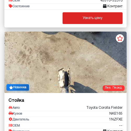
45510-52310
OEM
Контракт
Состояние
Узнать цену
Новинка
Лев. Перед.
Стойка
Toyota Corolla Fielder
Авто
NKE165
Кузов
1NZFXE
Двигатель
--
OEM