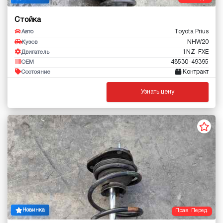
Стойка
Toyota Prius
Авто
NHW20
Кузов
1NZ-FXE
Двигатель
48530-49395
OEM
Контракт
Состояние
Узнать цену
Новинка
Прав. Перед.